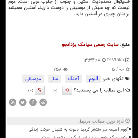
فسیتوال محدودیت آستین و جنوب از جنوب غربی است. مهم
نیست که چه سبکی از موسیقی را دوست دارید، آستین همیشه
برایتان چیزی در آستین دارد.
منبع:
سایت رسمی سیامك یزدانجو
1399/11/11
13:34:08
1258
/ 5
0.0
تگهای خبر:
آلبوم
,
آهنگ
,
ساز
,
موسیقی
این مطلب را می پسندید؟
(0)
(0)
تازه ترین مطالب مرتبط
آلبوم آسیمه سر منتشر گردید دعوت به شنیدن حرکت زندگی
عکس سگ عضو بی تی اس از گرمی مشهورتر است