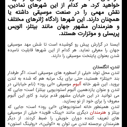
خواهید کرد. هر کدام از این شهرهای نمادین،
نقش مهمی را در صنعت موسیقی داشته یا
همچنان دارند. این شهرها زادگاه ژانرهای مختلف
و هنرمندان مشهور جهان مانند بیتلز، الویس
پریسلی و موتزارت هستند.
ایسنا در گزارش پیش رو کوشیده است تا شش مهد موسیقی
جهان را معرفی نماید. هر کدام از این شهرها قابلیت نامیده
شدن بعنوان پایتخت موسیقی را دارند.
لندن، انگلستان
لندن محل تولد خیلی از اسطوره های موسیقی است. اگر طرفدار
بند «بیتلز» هستید، حتی برای یک مرتبه هم که شده به لندن
بروید. این شهر خانه
آلبوم
موسیقی «ابی رود» (نام خیابانی در
لندن و عنوان یازدهمین آلبوم استودیویی بیتلز) است؛ جایی که
می توانید در این خیابان مشهور قدم بزنید و کاور این آلبوم
معروف را برای خود از نو بسازید.
لندن همینطور خانه استودیوهای «ابی رود» است؛ جایی که
بیتلز و
هنرمندان
دیگری مانند «پینک فلوید» خیلی از موسیقی
های تعریف کننده دوران خویش را ضبط کردند. از دیگر
هنرمندان برجسته لندن می توان به «کوئین»، «رولینگ استون»