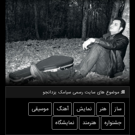
موضوع های سایت رسمی سیامك یزدانجو
ساز
هنر
نمایش
آهنگ
موسیقی
جشنواره
هنرمند
نمایشگاه