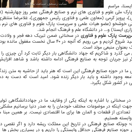
سنا، مراسم
، پرویز کرمی (معاون علمی و فناوری رئیس جمهوری)، غلامرضا منتظری
خوشخو (عضو هیات علمی و سرپرست پارک علوم و فناوری های نرم و
ری ایسنا) و... در دانشگاه علم و فرهنگ انجام شد.
رست پارک علوم و فناوری
در سخنانی ضمن تبریک دهه فجر و ولاد
فاطمه (س) اظهار نمود: چهل سال دوم انقلاب را با امید شروع کردیم و می رویم که آنچه در ۴۰ سال نخست
 بعنوان منبعی مولد است.
ی می گذرد و شاکریم که جهاد دانشگاهی بار دیگر ثابت کرد آن چیزی را 
گر نیز جریان توجه به صنایع فرهنگی ادامه داشته باشد و شاهد افزایش
ا در حوزه صنایع فرهنگی این است که هنر باید از حاشیه به متن زندگ
عه وجود داشته و باید بار دیگر زنده شود. امید است که دست به 
ی در کشور شکل بگیرد.
 در سخنانی با اشاره به اینکه یکی از وظایف ما در جهاددانشگاهی تولی
ه جهت اینکه در موضوعات مختلف خودمان را به صدر دنیا برسانیم مشکلی 
ید تعدادی از قطعات و المان ها برای ما اقتصادی نیست. بر همین مبنا 
وابسته هستیم.
ت؛ چونکه صنایع فرهنگی در تاریخ این مملکت ریشه دارد و اگر نقصی دا
ر حوزه صنایع فرهنگی حداقل وابستگی را داریم و در بسیاری بخش ها نی