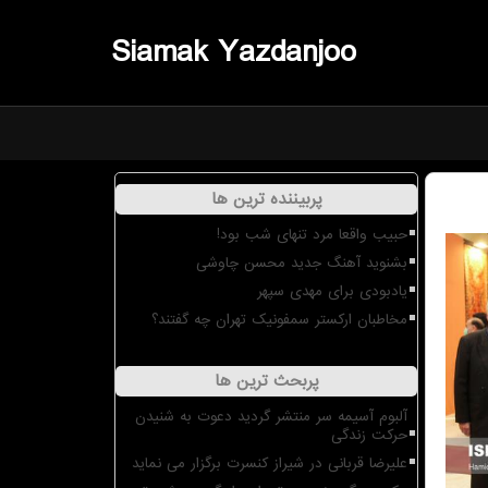
Siamak Yazdanjoo
پربیننده ترین ها
حبیب واقعا مرد تنهای شب بود!
بشنوید آهنگ جدید محسن چاوشی
یادبودی برای مهدی سپهر
مخاطبان ارکستر سمفونیک تهران چه گفتند؟
پربحث ترین ها
آلبوم آسیمه سر منتشر گردید دعوت به شنیدن
حرکت زندگی
علیرضا قربانی در شیراز کنسرت برگزار می نماید