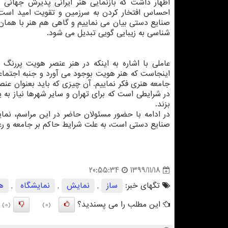
اظهار داشت که بازنمایی هنر ایرانی پذیرش جهانی ب
احساس افتخار کردن به سرزمین و تقویت امید است ک
صنایع دستی بیان می نماییم و گاهی هم هنر با همان
شناسی به زیبایی گویی تبدیل می شود.
عاملی با اشاره به اینکه در هنر عنصر هویت پررنگ
اینجاست که هنر هویت بوجود می آورد و جنبه اجتماعی
جامعه هنری فکر نماییم. آن چیزی که باید بعنوان عنص
در شرایطی است که برای تهران و سایر شهرها نیاز به 
بزند.
در ادامه با حضور مسئولان حاضر در این مراسم، نمای
صنایع دستی است، به علت شرایط حاکم بر جامعه و رعا
1399/11/18
20:55:34
تگهای خبر:
ساز
,
نمایش
,
نمایشگاه
,
هن
این مطلب را می پسندید؟
(0)
(0)