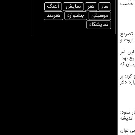
م خدمت
ساز
هنر
نمایش
آهنگ
موسیقی
جشنواره
هنرمند
نمایشگاه
 تصریح
ثروت و
ود: این امر
ج نهد.
یان که
رد: بر
واسطه خانه های خلاق به صنایع فرهنگی بپردازیم، آنگاه می توانیم از ۲۷۰۰ میلیارد دلار
ر نمود:
 اندیشه
می توان