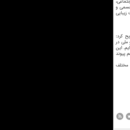
تماعی،
جسمی و
زیبایی
ح کرد:
ملی در
یم. این
م پیوند
 مختلف