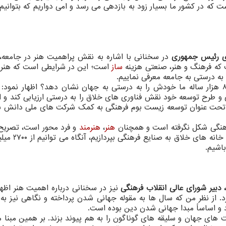
که در کشور ما بسیار زود به بازدهی می رسد و امی دواریم که بتوانی
اوری رئیس جمهوری
در سخنانی با اشاره به نقش پراهمیت هنر در جامعه،
ت که فرهنگ و هنر، صنعتی هزینه
ساز
است؛ این در شرایطی است که هنر 
به درستی به جامعه معرفی نماییم.
او با طرح این پرسش که چرا نباید فرهنگ و تمدن ۸ هزار ساله ما خودش را به درستی به جهان نشان دهد؟ اظهار نم
 طرح توسعه خود نقش فناوری های خلاق را به درستی ارزیابی کند و ار
یم تحت عنوان توسعه زیست بوم فرهنگی به کمک شرکت های ملی دانش بن
فرهنگی شکل نگرفته است و همچنان
هنر
،
هنرمند
و فرد محور است، تصریح ک
همین مبنا اگر بتوانیم در اکوسیستم فناوری و ب
اشیم.
دبیر شورای عالی انقلاب فرهنگی
نیز در سخنانی درباره اهمیت هنر اظها
د. از نظر من که سال ها به مقوله جهانی شدن پرداخته و نگاهی نیز به
د و اساساً مبدا جهانی شدن دین بوده است.
ت های جهان و سلیقه های گوناگون را به هم پیوند بزند. بر همین مبنا 