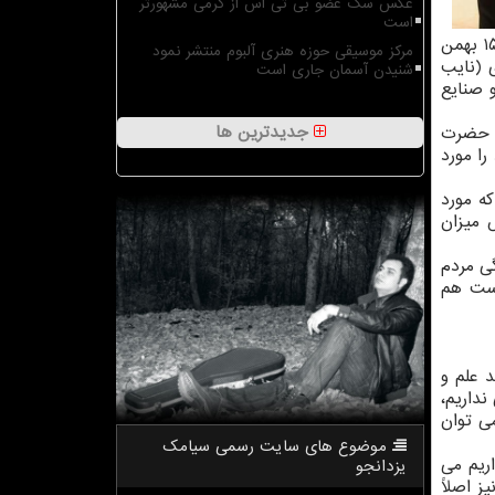
عکس سگ عضو بی تی اس از گرمی مشهورتر
است
افتتاحیه نمایشگاه فناوری و صنایع فرهنگی به همت پارک ملی علوم و فناوری های نرم و صنایع فرهنگی عصر روز چهارشنبه (۱۵ بهمن
مرکز موسیقی حوزه هنری آلبوم منتشر نمود
 (نایب
شنیدن آسمان جاری است
 صنایع
جدیدترین ها
ت حضرت
 مغفول مانده بود را مورد
که مورد
 میزان
ی مردم
دست هم
د علم و
نداریم،
می توان
موضوع های سایت رسمی سیامك
ریم می
یزدانجو
ز اصلاً