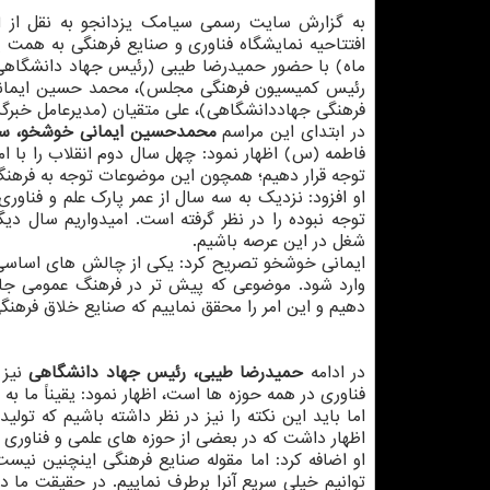
به گزارش سایت رسمی سیامک یزدانجو به نقل از ای
ماه) با حضور حمیدرضا طیبی (رئیس جهاد دانشگاهی)
رئیس کمیسیون فرهنگی مجلس)، محمد حسین ایمانی 
فرهنگی جهاددانشگاهی)، علی متقیان (مدیرعامل خبرگزا
در ابتدای این مراسم
محمدحسین ایمانی خوشخو، سرپ
توجه قرار دهیم؛ همچون این موضوعات توجه به فرهنگ
او افزود: نزدیک به سه سال از عمر پارک علم و فناور
توجه نبوده را در نظر گرفته است. امیدواریم سال دی
شغل در این عرصه باشیم.
ایمانی خوشخو تصریح کرد: یکی از چالش های اساسی م
وارد شود. موضوعی که پیش تر در فرهنگ عمومی جام
دهیم و این امر را محقق نماییم که صنایع خلاق فرهنگ
در ادامه
حمیدرضا طیبی، رئیس جهاد دانشگاهی
نیز
فناوری در همه حوزه ها است، اظهار نمود: یقیناً ما ب
اما باید این نکته را نیز در نظر داشته باشیم که تول
اظهار داشت که در بعضی از حوزه های علمی و فناوری 
او اضافه کرد: اما مقوله صنایع فرهنگی اینچنین نیس
توانیم خیلی سریع آنرا برطرف نماییم. در حقیقت ما د