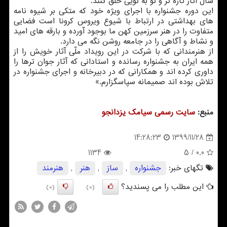
سال آثار تازه تر و نو به نویی خلق کنند‎.‎
این دوره جشنواره با اجرای ویژه خود که متکی بر شیوه نامه
های بهداشتی در ارتباط با شیوع ‏ویروس کرونا است فضایی
متفاوت را در هنر سرزمین کهن ما بوجود آورده و بارقه های امید
‏و نشاط و آگاهی را در جامعه روشن نگه می دارد.‎
از هنرمندانی که با شرکت در این رویداد ملّی آثار خویش را از
همه ایران به جشنواره رسانده و ‏استادانی که آثار جوان ترها را
داوری کرده اند و همکارانی که در دبیرخانه و اجرای ‏جشنواره در
تلاش بوده اند صمیمانه سپاسگزارم‎.‎‏» ‏
منبع:
سایت رسمی سیامك یزدانجو
1399/11/28
14:28:23
1134
/ 5
0.0
تگهای خبر:
جشنواره
,
ساز
,
هنر
,
هنرمند
این مطلب را می پسندید؟
(0)
(0)