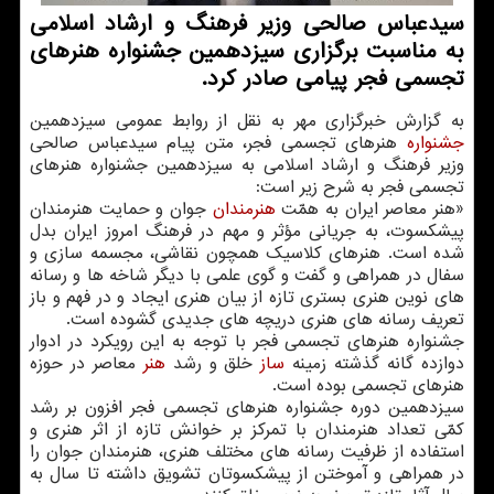
سیدعباس صالحی وزیر فرهنگ و ارشاد اسلامی
به مناسبت برگزاری سیزدهمین جشنواره هنرهای
تجسمی فجر ‏پیامی صادر کرد.‏
به گزارش خبرگزاری‬ مهر‬ به نقل از روابط عمومی سیزدهمین
جشنواره
هنرهای تجسمی فجر، متن پیام سیدعباس ‏صالحی
وزیر فرهنگ و ارشاد اسلامی به سیزدهمین جشنواره هنرهای
تجسمی فجر به شرح ‏زیر است: ‏
«هنر معاصر ایران به همّت
هنرمندان
جوان و حمایت هنرمندان
پیشکسوت، به جریانی مؤثر ‏و مهم در فرهنگ امروز ایران بدل
شده است. هنرهای کلاسیک همچون نقاشی، مجسمه ‏سازی و
سفال در همراهی و گفت و گوی علمی با دیگر شاخه ها و رسانه
های نوین هنری بستری تازه از بیان هنری ایجاد و در فهم و باز
تعریف رسانه های هنری دریچه های جدیدی ‏گشوده است‎.‎
جشنواره هنرهای تجسمی فجر با توجه به این رویکرد در ادوار
دوازده گانه گذشته زمینه
ساز
خلق و رشد
هنر
معاصر در حوزه
هنرهای تجسمی بوده است‎.‎
سیزدهمین دوره جشنواره هنرهای تجسمی فجر افزون بر رشد
کمّی تعداد هنرمندان با تمرکز ‏بر خوانش تازه از اثر هنری و
استفاده از ظرفیت رسانه های مختلف هنری، هنرمندان جوان را
در همراهی و آموختن از پیشکسوتان تشویق داشته تا سال به