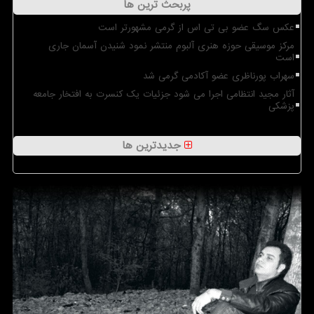
پربحث ترین ها
عکس سگ عضو بی تی اس از گرمی مشهورتر است
مرکز موسیقی حوزه هنری آلبوم منتشر نمود شنیدن آسمان جاری
است
سهراب پورناظری عضو آکادمی گرمی شد
آثار مجید انتظامی اجرا می شود جزئیات یک کنسرت به افتخار جامعه
پزشکی
جدیدترین ها