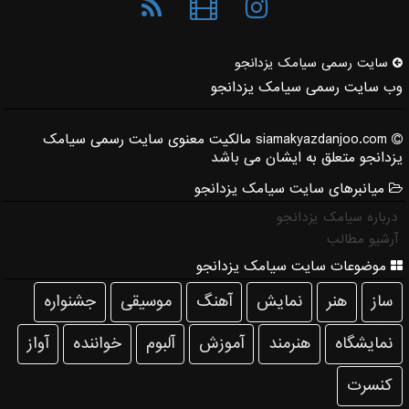
سایت رسمی سیامك یزدانجو
وب سایت رسمی سیامک یزدانجو
siamakyazdanjoo.com مالکیت معنوی سایت رسمی سیامک
یزدانجو متعلق به ایشان می باشد
میانبرهای سایت سیامک یزدانجو
درباره سیامک یزدانجو
آرشیو مطالب
موضوعات سایت سیامک یزدانجو
ساز
هنر
نمایش
آهنگ
موسیقی
جشنواره
نمایشگاه
هنرمند
آموزش
آلبوم
خواننده
آواز
كنسرت