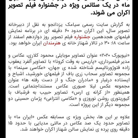
ما» در یک سئانس ویژه در جشنواره فیلم تصویر
اکران می شوند.
به گزارش سایت رسمی سیامک یزدانجو به نقل از دبیرخانه
تصویر سال، این اکران حدود ۶۰ دقیقه ای در برنامه نمایش
فیلمهای هجدهمین
جشنواره
فیلم تصویر روز دوازدهم اسفند از
ساعت ۱۸: ۳۰ در تالار شهناز خانه ی
هنرمندان
ایران خواهد بود.
«نیویورک ۲۰۲۰» عنوان تصاویر موبایلی محمود کلاری، عکاس و
مدیر فیلمبرداری، «پاریس به وقت کرونا» با تصاویر آلفرد یعقوب
زاده فتوژورنالیسم شناخته شده ی جهان، «عکاسی سینما» با
مجموعه تصاویر سحاب زری باف از فیلمهای خورشید، اشباح و
ایستاده درغبار و «مادران جنگ و از دست رفته ها» عنوان
مجموعه عکس لیلا صبوری عکاس مستنداجتماعی است.
همینطور «از کرانه ی ارس» تصاویر حبیب به فرشباف با
کیوریتوری روشن نوروزی و «عکاسی انتزاعی» پژمان حسینی دو
مجموعه دیگر از این پروژه است.
علاوه بر این ها، بخش ویژه ی مسابقه عکس «ایران ما» با
تصاویر حدود یک صد عکاس در مالتی مدیایی با حدود ۱۵
دقیقه روی پرده ی نمایش سالن شهناز اکران خواهند شد.