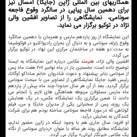
همکاریهای بین المللی ژاپن (جایکا) امسال نیز
برای دهمین سال پیاپی در سالگرد وقوع فاجعه
سونامی، نمایشگاهی را از تصاویر افشین والی
نژاد در توکیو برگزار می نماید.
این نمایشگاه از روز یازدهم مارس و همزمان با دهمین سالگرد
وقوع زلزله، سونامی و به دنبال آن بحران رادیواکتیو در فوکوشیما
به مدت دو هفته در ساختمان مرکزی این نهاد در توکیو برگزار
می گردد.
افشین والی نژاد،
هنرمند
عکاس درباره این نمایشگاه به ایسنا
توضیح داده است: نخستین بار در ماه نوامبر ۲۰۱۱ هفت ماه پس
از سونامی بنابر پیشنهاد و دعوت شادروان خانم ساداکو اوگاتا،
رئیس فقید جایکا نمایشگاهی از تصاویر من با مبحث سونامی
برگزار گردید. بعد از آن هر سال حدودا چند ماه پیش از یازدهم
ماه مارس مسئولان مربوطه هماهنگی های لازم را انجام می
دادند تا ضمن برگزاری یک نمایشگاه عکس، در یک همایش
یک روزه، پس از سخنرانی یکی از مدیران جایکا و من، فیلم
کوتاهی که در مورد فاجعه سونامی ساخته بودم هم برای شرکت
کنندگان به نمایش درآید.
او افزود: سال جاری هم با وجود اینکه در ژاپن حضور ندارم،
نمایشگاه مطابق روند هر ساله با عنوان «ردپای سونامی از نگاه
یک عکاس خبرنگار ایرانی» برگزار می گردد.