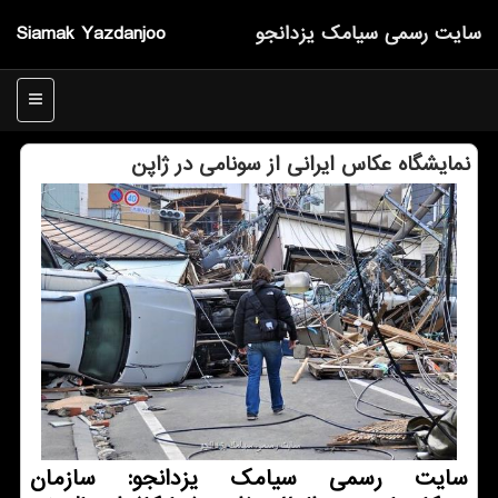
سایت رسمی سیامك یزدانجو
Siamak Yazdanjoo
منو
نمایشگاه عكاس ایرانی از سونامی در ژاپن
سایت رسمی سیامک یزدانجو: سازمان