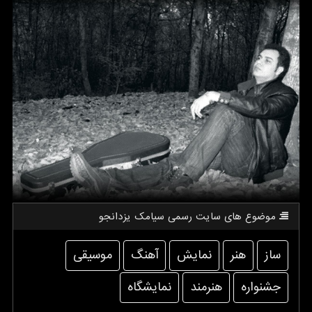
موضوع های سایت رسمی سیامك یزدانجو
ساز
هنر
نمایش
آهنگ
موسیقی
جشنواره
هنرمند
نمایشگاه