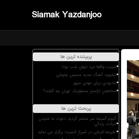
Siamak Yazdanjoo
پربیننده ترین ها
حبیب واقعا مرد تنهای شب بود!
بشنوید آهنگ جدید محسن چاوشی
یادبودی برای مهدی سپهر
مخاطبان ارکستر سمفونیک تهران چه گفتند؟
پربحث ترین ها
آلبوم آسیمه سر منتشر گردید دعوت به شنیدن
حرکت زندگی
علیرضا قربانی در شیراز کنسرت برگزار می نماید