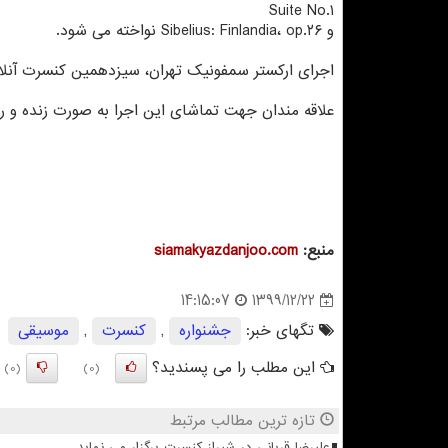
Suite No.۱
و Sibelius: Finlandia، op.۲۶ نواخته می شود.
اجرای ارکستر سمفونیک تهران، سیزدهمین کنسرت آنلای
علاقه مندان جهت تماشای این اجرا به صورت زنده و رایگان می توانند به
منبع:
siamakyazdanjoo.com
1399/12/22
14:15:07
تگهای خبر:
جشنواره
,
كنسرت
,
موسیقی
این مطلب را می پسندید؟
(0)
(0)
تازه ترین مطالب مرتبط
علیرضا قربانی در شیراز کنسرت برگزار می نماید