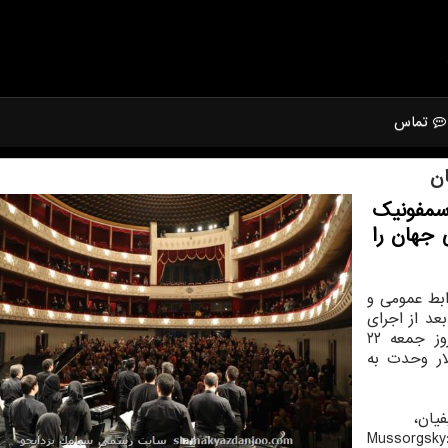
تماس
ان
سمفونیک
 جهان را
بط عمومی و
عد از اجرای
موسیقی فجر، روز جمعه ۲۲
 تالار وحدت به
یان،
Mussorgsky: