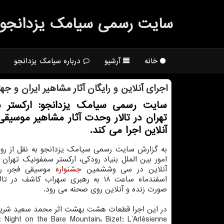
سایت رسمی سیامك یزدانجو
خانه
آرشیو
درباره سیامک یزدانجو
اجرای آنلاین و رایگان آثار مشاهیر ایران و جه
سایت رسمی سیامک یزدانجو: ارکستر 
تهران در تالار وحدت آثار مشاهیر موسیقی
آنلاین اجرا می کند.
به گزارش سایت رسمی سیامک یزدانجو به نقل از روا
امور بین الملل بنیاد رودکی، ارکستر سمفونیک تهران ب
آنلاین در سی وششمین
جشنواره
اسفندماه ساعت ۱۸ به رهبری سهراب کاشف در
صورت زنده و آنلاین روی صحنه می رود.
در این اجرا قطعات هشت بهشت اثر محمد سعید شریف
 Night on the Bare Mountain، Bizet: L’Arlésienne