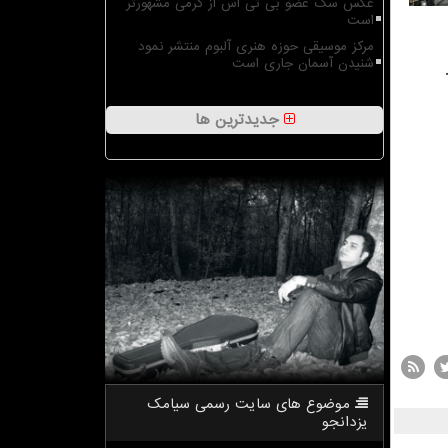
عکس سگ عضو بی تی اس از گرمی مشهورتر
است
مرکز موسیقی حوزه هنری آلبوم منتشر نمود
شنیدن آسمان جاری است
جدیدترین ها
موضوع های سایت رسمی سیامك
یزدانجو