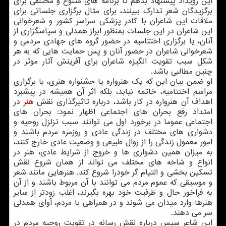
این رویداد پیشنهاد بدهم تا برنامه های متنوع و مختلفی برای
برگزیدگان شعر تدارک ببینند، برای مثال برگزاری جلساتی برای
ملاقات این شاعران با کادر پزشکی سراسر کشور و شعرخوانی
این شاعران در این جلسات بمنظور ابراز همدلی و سپاسگزاری از
آنان، یا برگزاری اختتامیه در حضور گروه های جهادی مردمی و
شعرخوانی شاعران در حضور آنان و پس حمایت هایی که به هر
شکل سبب تقویت انگیزه شاعران برای آفرینش آثار موثر در
چنین مطالبی باشد.
او ضمن بیان این که یک هنرواره یا جشنواره هنری، با برگزاری
مراسم اختتامیه، خاتمه نیابد، بلکه اثر آن همیشه در پیشبرد
اهداف آن هنرواره در کار باشد، درباره تاثیرگذاری نقش
هنر
در
امتداد رفع بحران های اجتماعی اظهار نمود: بحران های
اجتماعی عموما در برخورد اول می توانند سبب تزلزل روحیه و
دشواری های مختلف در زندگی عادی و روزمره مردم باشند و
امور معمول زندگی را از روال طبیعی و وضعیت عادی خارج کنند،
به میزان همین دشواری ها و خروج از شرایط عادی، هنر در
انواع و شاخه های مختلف می تواند از همان شروع نقش
تسکین بخشی و التیام گر خودرا شروع کند. هنرهایی مانند شعر
و موسیقی که عموم مردم می توانند با آن مربوط باشند و از آن
به فراخور حال و ظرفیت خود بهره بگیرند، اغلب زودتر از سایر
هنرها وارد میدان می شوند و در همراهی با مردم، آوای همدلی
سر می دهند.
این شاعر سپس درباره نقش رسانه در تقویت روحیه مردم در