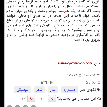
طوری که کاملا بر جان او بنشیند. این پیام لزوما پیام اخلاقی
نیست، می تواند انتقال حال یا بیان زیبایی ها نیز باشد با این
وصف اگر هدف یک
هنرمند
ایجاد وحدت و یکدلی میان مردم
باشد، خواه ناخواه، این هدف در اثر هنری او تجلی خواهد
یافت. دراین زمینه نیز می توان به سرودها و نواهای دوران دفاع
مقدس اشاره نمود. نمونه های تاریخی نیز برای این امر می
توان بسیار برشمرد همچنان که رجزخوانی در هنگام جنگ ها
ناظر به اثرگذاری بر روحیه دشمن و نهایتا غلبه یافتن بر او و
پیروزی بوده است.
منبع:
siamakyazdanjoo.com
1400/01/04
13:50:29
1234
/ 5
5.0
تگهای خبر:
جشنواره
,
ساز
,
شعر
,
موسیقی
این مطلب را می پسندید؟
(0)
(1)