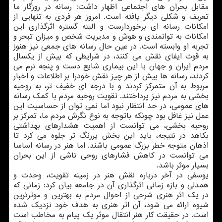
مقابل بحران های اجتماعی اظهار داشت: رسانه در روزگار ما
تعریف و شکلی دیگر یافته است. امروز هر فردی به تنهایی از
امکانات رسانه ای برخوردارست و البته گستره اثرگذاری این
امکانات به توانمندی و هوش و مدیریت شخص و میزان تبحر و
تجربه او وابسته است. در عین حال رسانه های جمعی نیز هنوز
به قوت ایفای نقش می کنند، در شرایطی که بیش از یکسال
مردم ایران و جهان با این بیماری شایع دست و پنجه نرم می
کردند، رسانه ها بیش از هر چیز نقش خودرا بر اطلاعات و اخبار
مربوط به آن متمرکز کردند و با درجه ای خفیف تر، به روحیه
بخشی به مردم نیز پرداختند. تقویت روحیه مردم با کمک رسانه
های عمومی، در حد انتظار نبود اما نمی توان از حساسیت این
عمل نیز غافل بود چونکه باتوجه به نوع نگرش مردم ما، تمرکز بر
روحیه بخشی، می توانست از اهمیت هشدارهای بهداشتی
بکاهد در نتیجه، باید این بخش پررنگ تر جلوه می کرد تا
اذهان متوجه خطر بزرگ عمومی باشند. اما هنر در رسانه اساسا
می توانست در کاهش فشارهای روحی ناشی از این بحران
بسیار موثر باشد.
یوسفی در آخر درباره نقش هنر در زمینه تقویت، وحدت و
همدلی و بازه زمانی اثرگذاری آن در جامعه بیان کرد: زمانی که
در یک اثر هنری شرحی از احوال مردم به بهترین و موثرترین
شیوه ارائه می شود، آن اثر هنری به هدف خود نزدیک شده
است. در حقیقت کار هنر انتقال موثر یک پیام به مخاطب است