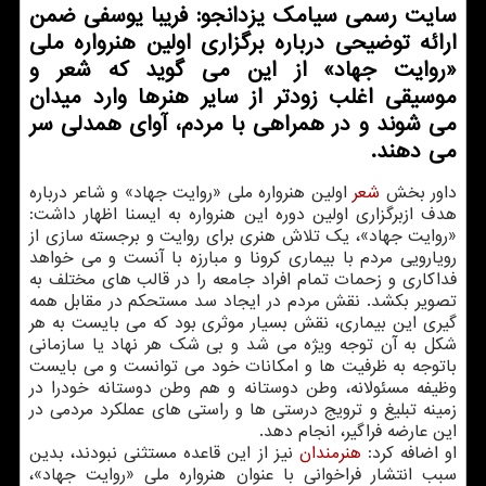
سایت رسمی سیامک یزدانجو: فریبا یوسفی ضمن
ارائه توضیحی درباره برگزاری اولین هنرواره ملی
«روایت جهاد» از این می گوید که شعر و
موسیقی اغلب زودتر از سایر هنرها وارد میدان
می شوند و در همراهی با مردم، آوای همدلی سر
می دهند.
داور بخش
شعر
اولین هنرواره ملی «روایت جهاد» و شاعر درباره
هدف ازبرگزاری اولین دوره این هنرواره به ایسنا اظهار داشت:
«روایت جهاد»، یک تلاش هنری برای روایت و برجسته سازی از
رویارویی مردم با بیماری کرونا و مبارزه با آنست و می خواهد
فداکاری و زحمات تمام افراد جامعه را در قالب های مختلف به
تصویر بکشد. نقش مردم در ایجاد سد مستحکم در مقابل همه
گیری این بیماری، نقش بسیار موثری بود که می بایست به هر
شکل به آن توجه ویژه می شد و بی شک هر نهاد یا سازمانی
باتوجه به ظرفیت ها و امکانات خود می توانست و می بایست
وظیفه مسئولانه، وطن دوستانه و هم وطن دوستانه خودرا در
زمینه تبلیغ و ترویج درستی ها و راستی های عملکرد مردمی در
این عارضه فراگیر، انجام دهد.
او اضافه کرد:
هنرمندان
نیز از این قاعده مستثنی نبودند، بدین
سبب انتشار فراخوانی با عنوان هنرواره ملی «روایت جهاد»،