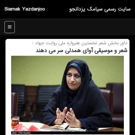
سایت رسمی سیامك یزدانجو
Siamak Yazdanjoo
منو
داور بخش شعر نخستین هنرواره ملی روایت جهاد :
شعر و موسیقی آوای همدلی سر می دهند