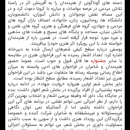
دسته های گوناگونی از هنرمندان را به آفرینش اثر در راستا
تلاش مردمی در عرصه مواسات و مبارزه با کرونا دعوت کرد و در
این مساله نقش نوجوانان و دانش آموزان، دانشجویان،
دانشگاه ها، روحانیون، زنان، خانواده، اصناف بازار، گروه های
مردمی و جهادی، گروه های فرهنگی و هنری، گروه های علمی و
دانش بنیان، مساجد و پایگاه های بسیج و هیئت های مذهبی
و غیره مورد توجه قرار گرفته است. در همین باره از هنرمندان
خواسته شد با این رویکرد اثر هنری خودرا بیافرینند.
یوسفی درباره سطح کیفی شعرهای ارسال شده به دبیرخانه
اشاره کرد: تعداد اشعار رسیده به این فراخوان هنری در مقایسه
با سایر
جشنواره
ها قابل قبول و خوب است. عموما حضور
هنرمندان و شاعران در فراخوان های ادبی وابسته به میزان
اطلاع رسانی بوسیله رسانه ها متفاوت می باشد در این فراخوان
هنری نیز تعداد اشعار رسیده، مطابق سطح انتظار بوده است.
داور بخش شعر اولین هنرواره «روایت جهاد»، در ادامه درباره
نحوه پشتیبانی از افراد برگزیده در بخش شعر اظهار داشت: بنده
در جایگاه یک داور که وظیفه بررسی اشعار و انتخاب بهترین آثار
را دارم، از نظر اجرائی نمی توانم نقشی در برنامه های آتی این
فراخوان داشته باشم، اما از آنجائیکه نمی توان نگاهی
غیرمسئولانه و غیرمشفقانه به شاعران شرکت کننده و خصوصاً
برگزیدگان این رویداد هنری داشت و از سویی به سبب داشتن
مسئولیت داوری در بخش شعر، می توانم به مسئولان اجرائی