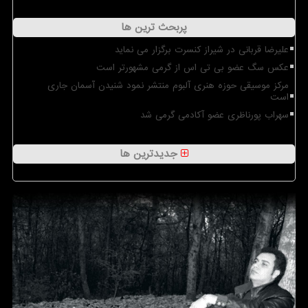
پربحث ترین ها
علیرضا قربانی در شیراز کنسرت برگزار می نماید
عکس سگ عضو بی تی اس از گرمی مشهورتر است
مرکز موسیقی حوزه هنری آلبوم منتشر نمود شنیدن آسمان جاری
است
سهراب پورناظری عضو آکادمی گرمی شد
جدیدترین ها