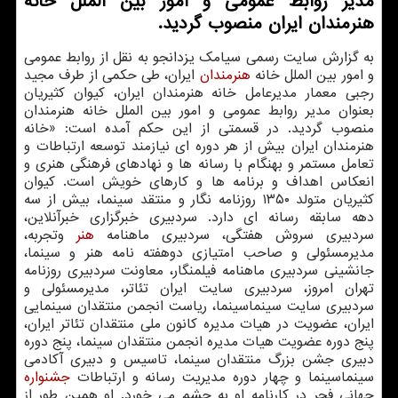
مدیر روابط عمومی و امور بین الملل خانه
هنرمندان ایران منصوب گردید.
به گزارش سایت رسمی سیامک یزدانجو به نقل از روابط عمومی
و امور بین الملل خانه
هنرمندان
ایران، طی حکمی از طرف مجید
رجبی معمار مدیرعامل خانه هنرمندان ایران، کیوان کثیریان
بعنوان مدیر روابط عمومی و امور بین الملل خانه هنرمندان
منصوب گردید. در قسمتی از این حکم آمده است: «خانه
هنرمندان ایران بیش از هر دوره ای نیازمند توسعه ارتباطات و
تعامل مستمر و بهنگام با رسانه ها و نهادهای فرهنگی هنری و
انعکاس اهداف و برنامه ها و کارهای خویش است. کیوان
کثیریان متولد ۱۳۵۰ روزنامه نگار و منتقد سینما، بیش از سه
دهه سابقه رسانه ای دارد. سردبیری خبرگزاری خبرآنلاین،
سردبیری سروش هفتگی، سردبیری ماهنامه
هنر
وتجربه،
مدیرمسئولی و صاحب امتیازی دوهفته نامه هنر و سینما،
جانشینی سردبیری ماهنامه فیلمنگار، معاونت سردبیری روزنامه
تهران امروز، سردبیری سایت ایران تئاتر، مدیرمسئولی و
سردبیری سایت سینماسینما، ریاست انجمن منتقدان سینمایی
ایران، عضویت در هیات مدیره کانون ملی منتقدان تئاتر ایران،
پنج دوره عضویت هیات مدیره انجمن منتقدان سینما، پنج دوره
دبیری جشن بزرگ منتقدان سینما، تاسیس و دبیری آکادمی
سینماسینما و چهار دوره مدیریت رسانه و ارتباطات
جشنواره
جهانی فجر در کارنامه او به چشم می خورد. او همین طور از