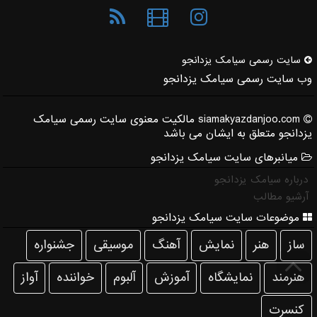
سایت رسمی سیامك یزدانجو
وب سایت رسمی سیامک یزدانجو
siamakyazdanjoo.com مالکیت معنوی سایت رسمی سیامک
یزدانجو متعلق به ایشان می باشد
میانبرهای سایت سیامک یزدانجو
درباره سیامک یزدانجو
آرشیو مطالب
موضوعات سایت سیامک یزدانجو
ساز
هنر
نمایش
آهنگ
موسیقی
جشنواره
هنرمند
نمایشگاه
آموزش
آلبوم
خواننده
آواز
كنسرت