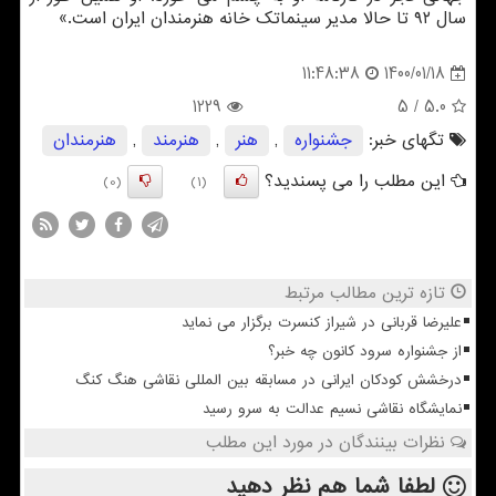
سال ۹۲ تا حالا مدیر سینماتک خانه هنرمندان ایران است.»
1400/01/18
11:48:38
1229
/ 5
5.0
تگهای خبر:
جشنواره
,
هنر
,
هنرمند
,
هنرمندان
این مطلب را می پسندید؟
(0)
(1)
تازه ترین مطالب مرتبط
علیرضا قربانی در شیراز کنسرت برگزار می نماید
از جشنواره سرود کانون چه خبر؟
درخشش کودکان ایرانی در مسابقه بین المللی نقاشی هنگ کنگ
نمایشگاه نقاشی نسیم عدالت به سرو رسید
نظرات بینندگان در مورد این مطلب
لطفا شما هم
نظر دهید