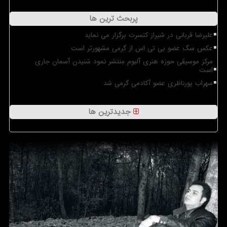
پربحث ترین ها
علیرضا قربانی در شیراز کنسرت برگزار می نماید
عکس سگ عضو بی تی اس از گرمی مشهورتر است
مرکز موسیقی حوزه هنری آلبوم منتشر نمود شنیدن آسمان جاری
است
سهراب پورناظری عضو آکادمی گرمی شد
جدیدترین ها