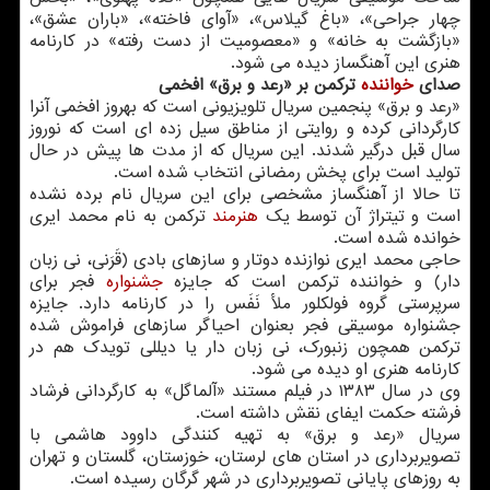
چهار جراحی»، «باغ گیلاس»، «آوای فاخته»، «باران عشق»،
«بازگشت به خانه» و «معصومیت از دست رفته» در کارنامه
هنری این آهنگساز دیده می شود.
صدای
خواننده
ترکمن بر «رعد و برق» افخمی
«رعد و برق» پنجمین سریال تلویزیونی است که بهروز افخمی آنرا
کارگردانی کرده و روایتی از مناطق سیل زده ای است که نوروز
سال قبل درگیر شدند. این سریال که از مدت ها پیش در حال
تولید است برای پخش رمضانی انتخاب شده است.
تا حالا از آهنگساز مشخصی برای این سریال نام برده نشده
است و تیتراژ آن توسط یک
هنرمند
ترکمن به نام محمد ایری
خوانده شده است.
حاجی محمد ایری نوازنده دوتار و سازهای بادی (قَرَنی، نی زبان
دار) و خواننده ترکمن است که جایزه
جشنواره
فجر برای
سرپرستی گروه فولکلور ملأ نَفَس را در کارنامه دارد. جایزه
جشنواره موسیقی فجر بعنوان احیاگر سازهای فراموش شده
ترکمن همچون زنبورک، نی زبان دار یا دیللی تویدک هم در
کارنامه هنری او دیده می شود.
وی در سال ۱۳۸۳ در فیلم مستند «آلماگل» به کارگردانی فرشاد
فرشته حکمت ایفای نقش داشته است.
سریال «رعد و برق» به تهیه کنندگی داوود هاشمی با
تصویربرداری در استان های لرستان، خوزستان، گلستان و تهران
به روزهای پایانی تصویربرداری در شهر گرگان رسیده است.