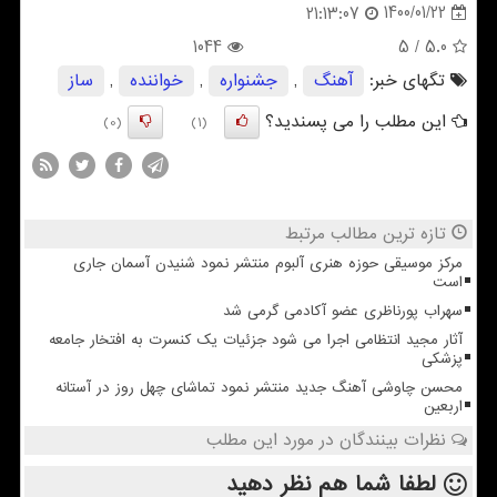
1400/01/22
21:13:07
1044
/ 5
5.0
تگهای خبر:
آهنگ
,
جشنواره
,
خواننده
,
ساز
این مطلب را می پسندید؟
(0)
(1)
تازه ترین مطالب مرتبط
مرکز موسیقی حوزه هنری آلبوم منتشر نمود شنیدن آسمان جاری
است
سهراب پورناظری عضو آکادمی گرمی شد
آثار مجید انتظامی اجرا می شود جزئیات یک کنسرت به افتخار جامعه
پزشکی
محسن چاوشی آهنگ جدید منتشر نمود تماشای چهل روز در آستانه
اربعین
نظرات بینندگان در مورد این مطلب
لطفا شما هم
نظر دهید