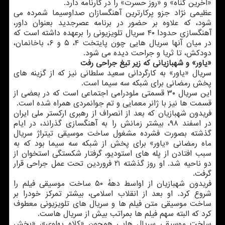
«آخرین گناه» و «روز حسرت» را در کارنامه دارد.
عظیمی نژاد جزو پرکارترین آهنگسازان صداوسیما شمرده می
شود، که علاوه بر حضور در برنامه عصرجدید بعنوان داور،
آهنگسازی حدودا ۴۰ سریال تلویزیونی را برعهده داشته است که
در میان آنها سریال هایی چون پایتخت ۴، ۵ و ۶، باخانمان،
دودکش، تا ثریا و جراحت دیده می شود.
«یاور» و شهبازیانی که زیر تیغ جراحی رفت
سریال «یاور» به کارگردانی سعید سلطانی نیز که از گزینه های
پخش رمضانی برای شبکه سه سیما است.
این سریال ۳۰ قسمتی ملودرامی اجتماعی است که در بعضی از
قسمت ها نیز با ژانر معمایی و تم جوانمردی همراه شده است.
فریدون شهبازیان که بعد از انصراف از رهبری ارکستر ملی ایران
در اسفند ۹۸، بیشتر زمانش را به آهنگسازی گذراند، در ایام
گذشته بصورت فشرده مشغول ساخت موسیقی تیتراژ سریال
ماه رمضانی «یاور» برای پخش از شبکه سه سیما بود که به
سبب افتادن از پله های استودیو، گرفتار شکستگی استخوان از
دو ناحیه شد. او روز گذشته ۲۱ فروردین تحت عمل جراحی قرار
گرفت.
فریدون شهبازیان از اواسط دههٔ ۵۰ ساخت موسیقی فیلم را
شروع کرد. او بعد از انقلاب اسلامی، بیشتر تمرکز خودرا بر
ساخت موسیقی متن فیلم ها و سریال های تلویزیونی معطوف
کرد که البته سهم فیلم ها بمراتب بیش از سریال هاست.
ساخت موسیقی سریال هایی همچون «کلاه پهلوی»، «بخش