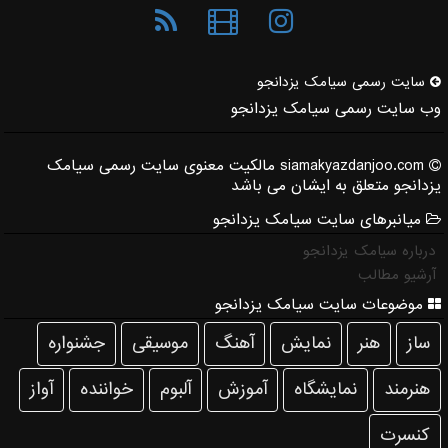
سایت رسمی سیامك یزدانجو
وب سایت رسمی سیامک یزدانجو
siamakyazdanjoo.com مالکیت معنوی سایت رسمی سیامک
یزدانجو متعلق به ایشان می باشد
میانبرهای سایت سیامک یزدانجو
درباره سیامک یزدانجو
آرشیو مطالب
موضوعات سایت سیامک یزدانجو
ساز
هنر
نمایش
آهنگ
موسیقی
جشنواره
هنرمند
نمایشگاه
آموزش
آلبوم
خواننده
آواز
كنسرت