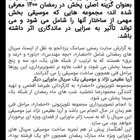
بعنوان گزینه اصلی پخش در رمضان 1400 معرفی
شده اند؛ مجموعه هایی که موسیقی بخش
مهمی از ساختار آنها را شامل می شود و می
تواند تأثیر به سزایی در ماندگاری اثر داشته
باشد.
به گزارش سایت رسمی سیامک یزدانجو به نقل از ایسنا، سریال
های رمضانی شامل «احضار»، «بچه مهندس»، «یاور» و «رعد و
برق» هستند که به ترتیب از شبکه های یک، دو، سه و پنج
سیما پخش می شوند و اغلب علاوه بر تصویربرداری، این روزها
مراحل فنی همچون ساخت موسیقی را می گذرانند.
آریا عظیمی نژاد و موسیقی یک سریال ماورایی دیگر
مجموعه تلویزیونی «احضار» به کارگردانی علیرضا افخمی و تهیه
کنندگی محمودرضا تخشید شب های ماه رمضان از شبکه یک
سیما پخش می شود.
با انجام تصویربرداری مجموعه تلویزیونی «احضار»، مراحل فنی
هم زمان در حال انجام می باشد و آریا عظیمی نژاد نیز موسیقی
این سریال را که به سبب ژانر ماورایی از فضای ویژه ای برخوردار
خواهد بود، می سازد.
این آهنگساز پیش تر هم تجربه ساخت موسیقی سریال های
ماورایی ویژه ماه مبارک رمضان همچون «او یک فرشته بود»،