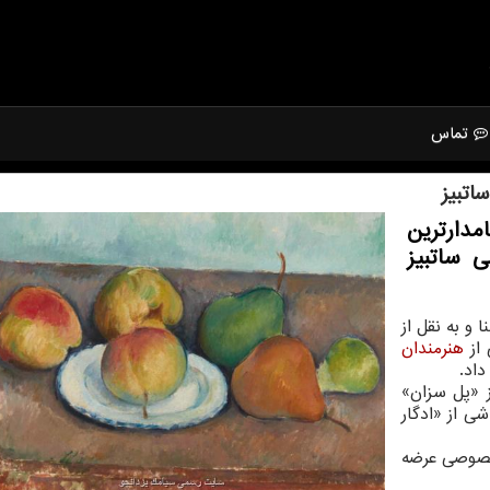
تماس
اتبیز
دارترین
 ساتبیز
و به نقل از
 از
هنرمندان
 «پل سزان»
ی از «ادگار
خصوصی عرضه