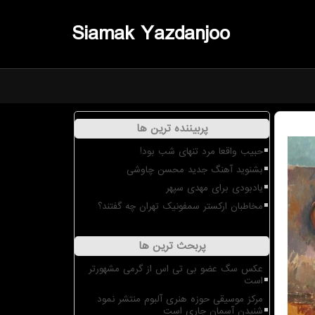
Siamak Yazdanjoo
پربیننده ترین ها
حبیب واقعا مرد تنهای شب بود!
بشنوید آهنگ جدید محسن چاوشی
یادبودی برای مهدی سپهر
مخاطبان ارکستر سمفونیک تهران چه گفتند؟
پربحث ترین ها
عکس سگ عضو بی تی اس از گرمی مشهورتر
است
مرکز موسیقی حوزه هنری آلبوم منتشر نمود
شنیدن آسمان جاری است