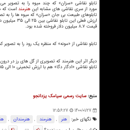
تابلو نقاشی «سزان» که چند میوه را به تصویر می
مورد از سری نقاشی های مشابه این
هنرمند
است که هن
تابلوهای طبیعت بی جان «سزان» که میوه ها را به تص
قیمت ۸.۷ میلیون دلار فروخته شده بود.
تابلو نقاشی از «مونه» که منظره یک رود را به تصویر کشیده است هم با ارزش 
دیگر اثر این هنرمند که تصویری از گل های رز در درون گلدان بلوری است ه
تابلو نقاشی «ادگار دگا» هم با ارزش تخمینی ۱۰ الی ۱۵ میلیون دلار در حراجی به فروش گذاشته خواهد شد.
منبع:
سایت رسمی سیامك یزدانجو
1400/01/27
12:56:27
تگهای خبر:
هنر
,
هنرمند
,
هنرمندان
,
هن