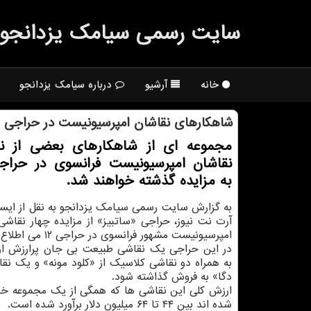
سایت رسمی سیامك یزدانجو
خانه
آرشیو
درباره سیامک یزدانجو
شاهكارهای نقاشان امپرسیونیست در حراجی س
مجموعه ای از شاهکارهای بعضی از نام
نقاشان امپرسیونیست فرانسوی در حراجی
به مزایده گذشته خواهند شد.
به گزارش سایت رسمی سیامک یزدانجو به نقل از ایسنا 
آرت نت نیوز، حراجی «ساتبیز» از مزایده چهار نقاشی
امپرسیونیست مشهور فرانسوی در حراجی ۱۲ می اطلاع داد.
در این حراجی یک نقاشی طبیعت بی جان پرارزش از
به همراه دو نقاشی کلاسیک از «کلود مونه» و یک نقاش
دگا» به فروش گذاشته شود.
ارزش کلی این نقاشی ها که همگی از یک مجموعه 
شده اند بین ۴۴ تا ۶۴ میلیون دلار برآورد شده است.