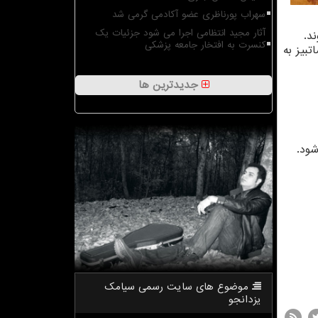
سهراب پورناظری عضو آکادمی گرمی شد
آثار مجید انتظامی اجرا می شود جزئیات یک
د.
کنسرت به افتخار جامعه پزشکی
هنری آخرین بار در سال ۲۰۰۳ در حراجی ساتبیز به
جدیدترین ها
موضوع های سایت رسمی سیامك
یزدانجو