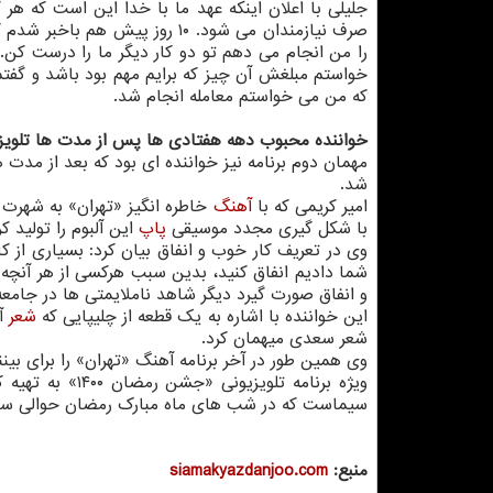
جلیلی با اعلان اینکه عهد ما با خدا این است که هر ک
صرف نیازمندان می شود. ۱۰ روز 
را من انجام می دهم تو دو کار دیگر ما را درست کن. ز
که من می خواستم معامله انجام شد.
خواننده محبوب دهه هفتادی ها پس از مدت ها تلویز
شد.
امیر کریمی که با
آهنگ
خاطره انگیز «تهران» به شهرت 
با شکل گیری مجدد موسیقی
پاپ
این آلبوم را تولید ک
وی در تعریف کار خوب و انفاق بیان کرد: بسیاری از کا
شما دادیم انفاق کنید، بدین سبب هرکسی از هر آنچه دا
و انفاق صورت گیرد دیگر شاهد ناملایمتی ها در جامعه
این خواننده با اشاره به یک قطعه از چلیپایی که
شعر
آن
شعر سعدی میهمان کرد.
وی همین طور در آخر برنامه آهنگ «تهران» را برای بینن
ویژه برنامه تلو
سیماست که در شب های ماه مبارک رمضان حوالی ساعت ۲۱: ۳۰ تقدیم حضور بینندگان 
منبع:
siamakyazdanjoo.com