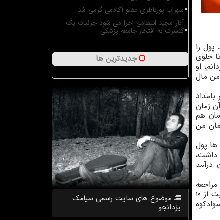
سهراب پورناظری عضو آکادمی گرمی شد
آثار مجید انتظامی اجرا می شود جزئیات یک
کنسرت به افتخار جامعه پزشکی
 پول را
تا جلوی
جدیدترین ها
انم، او
 من مال
بامداد
آن زمان
فتم، بعد برای ادامه تحصیل به مشهد رفتم که ۴ هزار تومان هزینه اجاره منزل و ۱، ۶۰۰ تومان هم
مان من
ن از فامیل ها پول
کوه معدن داشت،
اخره خودم را مشغول کردم و روزی ۸ هزار تومان درآمد
مراجعه
و با حقوق ماهی ۹ هزار تومان سرپرستی ۴۰ بچه یتیم که در ماه ۴۰۰ هزار تومان هزینه داشتند را پذیرفتم. تا اینکه الان به نیابت از ۱۰
موضوع های سایت رسمی سیامك
در سوادکوه
یزدانجو