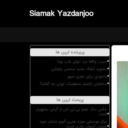
Siamak Yazdanjoo
پربیننده ترین ها
حبیب واقعا مرد تنهای شب بود!
بشنوید آهنگ جدید محسن چاوشی
یادبودی برای مهدی سپهر
مخاطبان ارکستر سمفونیک تهران چه گفتند؟
پربحث ترین ها
عکس سگ عضو بی تی اس از گرمی مشهورتر
است
مرکز موسیقی حوزه هنری آلبوم منتشر نمود
شنیدن آسمان جاری است