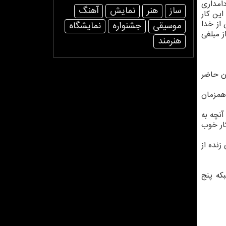
دامداری
ساز
هنر
نمایش
آهنگ
 این کار
 از خدا
موسیقی
جشنواره
نمایشگاه
 آنها تماس گرفتند و با ۳۰ درصد بالاتر از مبلغی
هنرمند
 قاب «جشن رمضان ۱۴۰۰» مقابل بینندگان حاضر
یبه» بود که در سال ۷۷ همزمان
آنچه به
کار خوب
نده از
ی شبکه پنج