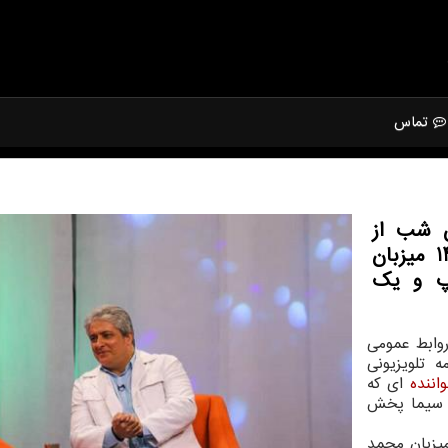
تماس
 شب از
ویژه برنامه تلویزیونی جشن رمضان 1400 میزبان
پ و یک
وابط عمومی
 تلویزیونی
اننده
ای که
ج سیما پخش
میزبان محمد