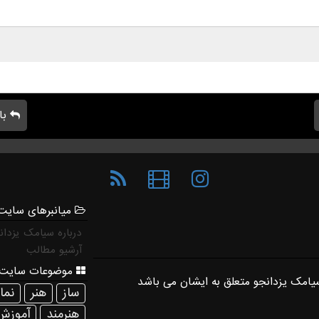
با
میانبرهای سایت
درباره سیامک یزدان
آرشیو مطالب
موضوعات سایت 
ساز
هنر
نم
هنرمند
آموزش