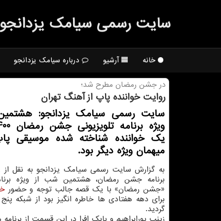
سایت رسمی سیامك یزدانجو
خانه
آرشیو
درباره سیامک یزدانجو
در جشن رمضان مطرح شد؛
روایت خواننده پاپ از آهنگ تهران
سایت رسمی سیامک یزدانجو: هشتمین
یک خواننده شناخته شده موسیقی پا
میهمان ویژه دیگر بود.
به گزارش سایت رسمی سیامک یزدانجو به نقل از ر
برنامه جشن رمضان، هشتمین شب از ویژه برنامه
«جشن رمضان» با یک قصه جالب توجه و حضور
خو
برای دهه هفتادی ها خاطره انگیز بود از شبکه پن
گردید.
زینب پورابراهیم و بابک افرا در این قسمت از برنامه 