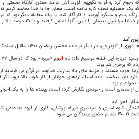
ه رجوع کرد به او نه نگوییم افزود: الان درآمد معدن، کارگاه صنعتی و 
پیش هم باخبر شدم که یک حسینیه نصف کاره مانده است، همان جا با خدا معامله کردم که
نگ زدیم و میلگرد آوردند و کار آغاز شد. یا یک معامله دیگر بود که من
خواستم مبلغش آن چیز که برایم مهم بود باشد و گفتم خدایا مرا نبین یتیمان را ببین،
یون آمد
مهمان دوم برنامه نیز خواننده ای بود که بعد از مدت ها دوری از تلویزیون، بار دیگر در
رسید درباره این قطعه توضیح داد: نام
آلبوم
«غر
ردم که پرخرج هم بود.
رها خوب هستند و هزینه های بالا ندارند، خداوند در قرآن می فرماید از 
رد باید ببخشد. باید استانداردهای جوانان از کار خوب بالا برود، اگر 
 نخواهیم بود.
 از سعدی است و خودش نگارش کرده است، بیننده ها را به یک اجرای ز
دگان اجرا کرد.
یزیونی «جشن رمضان ۱۴۰۰» به تهیه کنندگی کاوه امیری و سردبیری فرزانه پزشکی، کاری از گروه اجتماع
می شود.