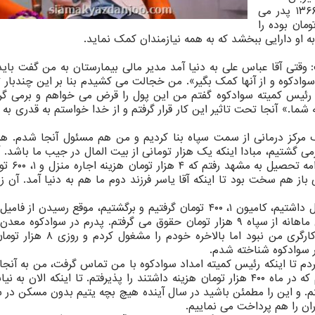
جلیلی از استان مازندران بودند. مردی که در سال ۱۳۶۶ پدر می
همسر و فرزندش که ۷ هزار تومان بوده را
ه او دارایی ببخشد که به همه نیازمندان کمک نماید.
وقتی آقا عباس علی به دنیا آمد مدیر مالی بیمارستان به من گفت باید
 سوادکوه و از آنها کمک بگیر». من خجالت می کشیدم بنا بر این چندبار 
به رئیس کمیته سوادکوه گفتم من این پول را قرض می خواهم و برمی گرد
ما.» آنجا تحت تاثیر این کار قرار گرفتم و از خدا خواستم به قدری به
 مرکز درمانی از سمت سپاه بنا کردیم و من هم مسئول آنجا شدم. هر 
 گشتیم، مبادا اینکه یک هزار تومانی از بیت المال در جیب ما باشد. 
من ۵ هزار و ۶۰۰ تومان حقوق می گر
ز هم سخت بود تا اینکه آقا یاسر فرزند دوم ما هم به دنیا آمد. آن ز
جلیلی بیان کرد: برای برگشت از خراسان ۱۵۰ تومان پول داشتیم، کامیون ۱، ۴۰۰ تومان گرفتیم و برگشتیم، موقع رسید
جمع آوری کرده و کرایه ماشین را پرداخت کردیم. من ماهانه از سپاه ۹ هزار تومان حقوق می گرفتم. پدرم در سواد
رفتم و خواهش کردم که آنجا کار کنم، اولش موافق کارگری من نبود اما بال
 تا اینکه رئیس کمیته امداد سوادکوه با من تماس گرفت، من به آنجا 
د مازندران، پدر ۱۰ هزار و ۴۰۰ یتیم هستم. و این را مطمئن باشید در سال آینده هیچ بچه یتیم بدون مسکن 
ن را هم پرداخت می نماییم.