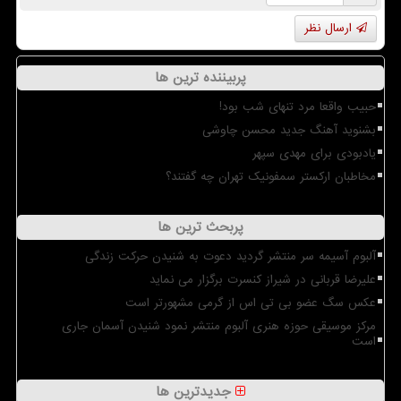
ارسال نظر
پربیننده ترین ها
حبیب واقعا مرد تنهای شب بود!
بشنوید آهنگ جدید محسن چاوشی
یادبودی برای مهدی سپهر
مخاطبان ارکستر سمفونیک تهران چه گفتند؟
پربحث ترین ها
آلبوم آسیمه سر منتشر گردید دعوت به شنیدن حرکت زندگی
علیرضا قربانی در شیراز کنسرت برگزار می نماید
عکس سگ عضو بی تی اس از گرمی مشهورتر است
مرکز موسیقی حوزه هنری آلبوم منتشر نمود شنیدن آسمان جاری
است
جدیدترین ها