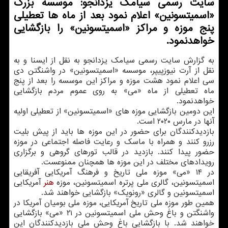
سایت رسمی سیامک یزدانجو: موسسه بزرگ
«اسمیتسونین» اعلام نمود بعد از ماه ها تعطیلی
پنج موزه و مراکز «اسمیتسونین» را بازگشایی
خواهدنمود.
به گزارش سایت رسمی سیامک یزدانجو به نقل از ایسنا و به
نقل از آرت نیوزپیپر، موسسه «اسمیتسونین» در واشنگتن دی
سی اعلام نمود هشت موزه و مراکز این موسسه را بعد از پنج
ماه تعطیلی از ماه «می» به روی عموم مردم بازگشایی
خواهدنمود.
این دومین بازگشایی موزه های «اسمیتسونین» از تعطیلی اولیه
آنها در مارس ۲۰۲۰ است.
بازدیدکنندگان برای حضور در این موزه ها باید از پیش بلیت
رزرو کنند و همراه با ماسک و رعایت فاصله اجتماعی در موزه
حضور پیدا کنند. بازدید در قالب تورهای گروهی و برگزاری
رویدادهای مختلف در این موزه ها همچنان ممنوعست.
در ۱۴ «می» موزه ملی تاریخ و فرهنگ آمریکایی آفریقایی
اسمیتسونین، گالری ملی پرتره اسمیتسونین، موزه
هنر
آمریکایی
اسمیتسونین و گالری «رونویک» بازگشایی خواهند شد.
همین طور موزه ملی تاریخ آمریکایی، موزه ملی بومیان آمریکا در
واشنگتن و باغ وحش ملی اسمیتسونین در ۲۱ «می» بازگشایی
خواهند شد. با بازگشایی باغ وحش ملی بازدیدکنندگان این