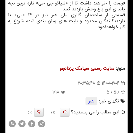
فرصت را خواهند داشت تا از «شیائو چی جی» تازه ترین بچه
پاندای این باغ وحش بازدید کنند.
قسمتی از ساختمان گالری ملی هنر نیز در ۱۴ «می» با
بازدیدکنندگان محدود و بلیت های زمان بندی شده شروع به
کار خواهدنمود.
منبع:
سایت رسمی سیامك یزدانجو
1400/02/04
20:35:48
1018
/ 5
5.0
تگهای خبر:
هنر
این مطلب را می پسندید؟
(0)
(1)