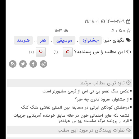
1400/02/09
21:28:02
1103
/ 5
5.0
تگهای خبر:
جشنواره
,
موسیقی
,
هنر
,
هنرمند
این مطلب را می پسندید؟
(0)
(1)
تازه ترین مطالب مرتبط
عکس سگ عضو بی تی اس از گرمی مشهورتر است
از جشنواره سرود کانون چه خبر؟
درخشش کودکان ایرانی در مسابقه بین المللی نقاشی هنگ کنگ
کشف لکه های احتمالی خون در خانه سابق خواننده آمریکایی جزییات
تازه از پرونده مرگ سلست ریواس هرناندز
نظرات بینندگان در مورد این مطلب