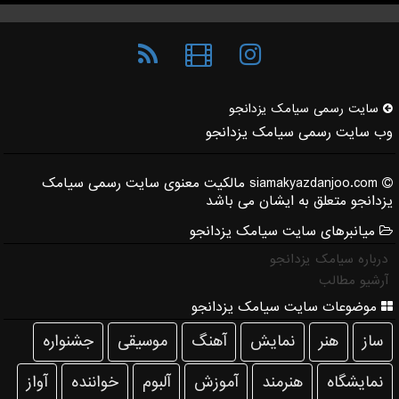
سایت رسمی سیامك یزدانجو
وب سایت رسمی سیامک یزدانجو
siamakyazdanjoo.com مالکیت معنوی سایت رسمی سیامک
یزدانجو متعلق به ایشان می باشد
میانبرهای سایت سیامک یزدانجو
درباره سیامک یزدانجو
آرشیو مطالب
موضوعات سایت سیامک یزدانجو
ساز
هنر
نمایش
آهنگ
موسیقی
جشنواره
نمایشگاه
هنرمند
آموزش
آلبوم
خواننده
آواز