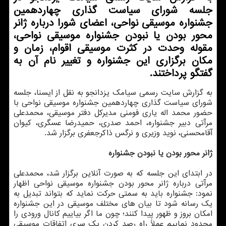
جلسه شورای سیاست گذاری چهاردهمین
جشنواره موسیقی نواحی، اعضای شورا درباره ژانر
محور بودن یا نبودن جشنواره موسیقی نواحی،
مقوله وحدت در کثرت موسیقی اقوام، زمان و
مکان برگزاری این جشنواره و تغییر نام آن به
گفتگو پرداختند.
به گزارش سایت رسمی سیامک یزدانجو به نقل از ایسنا، جلسه
شورای سیاست گذاری چهاردهمین جشنواره موسیقی نواحی با
حضور محمد اله یاری فومنی مدیرکل دفتر موسیقی، محمدعلی
مرآتی دبیر جشنواره، احمد صدری، حمیدرضا عسگری، کیوان
آقامحسنی، نوید وزیری و نرگس ذاکرجعفری برگزار شد.
ژانر محور بودن یا نبودن جشنواره
در ابتدای این جلسه که به صورت آنلاین برگزار شد، محمدعلی
مرآتی درباره ژانر محور بودن جشنواره موسیقی نواحی اظهار
نمود: جشنواره باید به سمتی حرکت نماید که بتواند تبدیل به
یک رسانه شود تا بیان های مختلف موسیقی در این جشنواره
امکان بروز و ظهور پیدا کنند؛ چون ما اگر بیاییم کانال ورودی را
محدود نماییم عملاً راه رصد کردن یک سری اتفاقات موسیقی