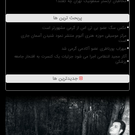
مخاطبان ارکستر سمفونیک تهران چه گفتند؟
پربحث ترین ها
عکس سگ عضو بی تی اس از گرمی مشهورتر است
مرکز موسیقی حوزه هنری آلبوم منتشر نمود شنیدن آسمان جاری
است
سهراب پورناظری عضو آکادمی گرمی شد
آثار مجید انتظامی اجرا می شود جزئیات یک کنسرت به افتخار جامعه
پزشکی
جدیدترین ها