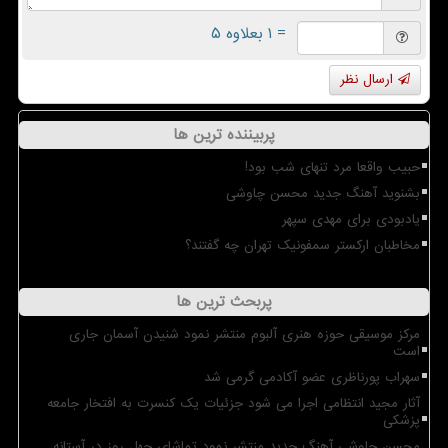
= ۱ بعلاوه ۵
ارسال نظر
پربیننده ترین ها
حبیب واقعا مرد تنهای شب بود!
بشنوید آهنگ جدید محسن چاوشی
یادبودی برای مهدی سپهر
مخاطبان ارکستر سمفونیک تهران چه گفتند؟
پربحث ترین ها
مرکز موسیقی حوزه هنری آلبوم منتشر نمود شنیدن آسمان جاری
است
سهراب پورناظری عضو آکادمی گرمی شد
آثار مجید انتظامی اجرا می شود جزئیات یک کنسرت به افتخار جامعه
پزشکی
محسن چاوشی آهنگ جدید منتشر نمود تماشای چهل روز در آستانه