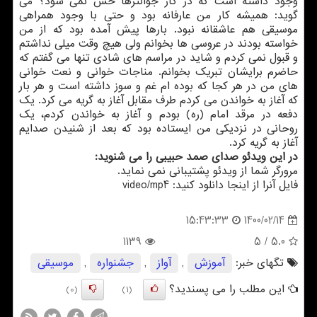
وجود داشته است که در کار جوانترها حس نمی شود؟ می
گوید: همیشه کار من عارفانه بود و حتی با وجود همراهی
موسیقی هم عاشقانه نبود. بارها پیش آمده بود که از من
خواسته بودند در عروسی ها بخوانم ولی هیچ وقت میلی نداشتم
و قبول نمی کردم و شاید در مراسم های شادی تنها می گفتم که
حاضرم برایشان تبریک بخوانم. مناجات خوانی و نعت خوانی
های من در هر کجا که بوده ام غم و سوز داشته است و هر بار
که آغاز به خواندن می کردم طرف مقابل آغاز به گریه می کرد. یک
دفعه در مرقد امام (ره) بودم و آغاز به خواندن کردم، یک
روحانی در نزدیکی من ایستاده بود که بعد از شنیدن صدایم
آغاز به گریه کرد.
در این ویدئو صدای صمد حبیبی را می شنوید:
مرورگر شما از ویدئو پشتیبانی نمی نماید.
فایل آنرا از اینجا دانلود کنید: video/mp4
1400/02/14
15:43:33
1139
/ 5
5.0
تگهای خبر:
آموزش
,
آواز
,
جشنواره
,
موسیقی
این مطلب را می پسندید؟
(0)
(1)