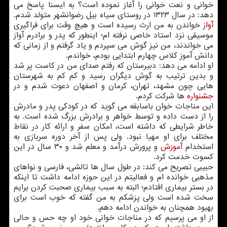
خوانی و نعت خوانی را آغاز نموده است؟ به ایسنا پاسخ می
دهد: در سال ۱۳۲۳ در روستای سیاه بیل رضوانشهر متولد شدم.
آواز
خواندن به من ارث رسیده است و هیچ وقت برای فراگیری
موسیقی نزد استاد خاصی نرفته ام؛ اینطور که پدر و برادرم آواز
می خواندند، من نیز گوش می سپردم و یاد گرفتم و از زمانی که
دانش آموز کلاس چهارم ابتدایی بودم، خواندم.
او ادامه می دهد: دبیرستان که رفتم صدای من در کاست پر شد
و بدین ترتیب به گوش دیگران رسید و کم کم به شهرستان
هایی چون مشهد، تهران، کرمان و اصفهان دعوت شدم و در
جشنواره
ها شرکت کردم.
این مناجات خوان باسابقه می گوید که در کودکی پدر و مادرش
را از دست داده و توسط خواهر و برادرش بزرگ شده است. به
خاطر شرایطی که داشته است، امکان سفر و ارائه کار در نقاط
مختلف برای او مهیا نبود. ولی پس از آخر دوره سربازی به
استخدام
آموزش
و پرورش درآمد و معلم شد و ۳۰ سال در این
کسوت خدمت کرد.
حبیبی تصریح می کند: در طول سال ها تالشی، فارسی و نواهای
مذهبی خوانده ام و فعالیتم در این حوزه ادامه داشت تا اینکه
در بستر بیماری افتادم؛ البته به سبب بیماری صحبت کردن برایم
سخت شده است ولی پزشکم به من گفته که خوب است برای
بهبود همچنان به خواندن ادامه دهم.
از او می پرسیم که در مناجات خوانی خود او چه حس و حالی