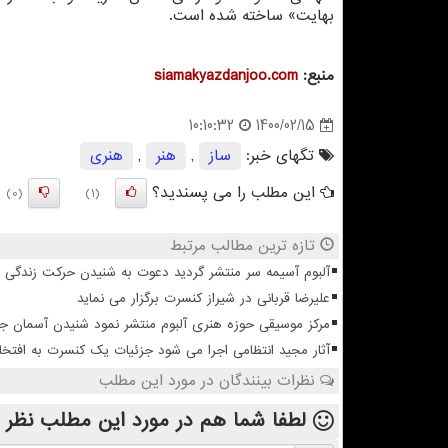
بهایت» ساخته شده است.
منبع:
siamakyazdanjoo.com
1400/02/15
10:10:32
تگهای خبر:
ساز
,
هنر
,
هنری
این مطلب را می پسندید؟
(0)
(1)
تازه ترین مطالب مرتبط
آلبوم آسیمه سر منتشر گردید دعوت به شنیدن حرکت زندگی
علیرضا قربانی در شیراز کنسرت برگزار می نماید
مرکز موسیقی حوزه هنری آلبوم منتشر نمود شنیدن آسمان 
آثار مجید انتظامی اجرا می شود جزئیات یک کنسرت به افتخا
نظرات بینندگان در مورد این مطلب
لطفا شما هم
در مورد این مطلب
نظر 