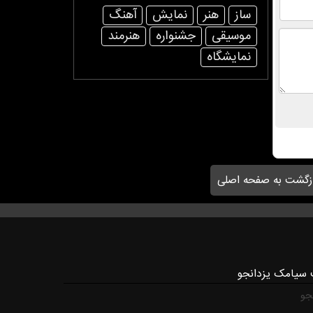
ساز
هنر
نمایش
آهنگ
موسیقی
جشنواره
هنرمند
نمایشگاه
زگشت به صفحه اصلی
 سیامک یزدانجو
جو