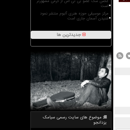
عکس سگ عضو بی تی اس از گرمی مشهورتر
است
مرکز موسیقی حوزه هنری آلبوم منتشر نمود
شنیدن آسمان جاری است
جدیدترین ها
موضوع های سایت رسمی سیامك
یزدانجو