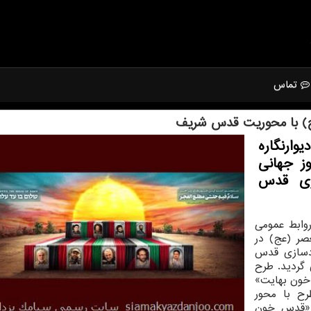
تماس
(عج) با محوریت قدس شریف
وارنگاره
ز جهانی
زی قدس
وابط عمومی
عصر (عج) در
ادسازی قدس
گردید. طرح
 خون بهایت»
ین طرح با محور
 «قدس خون