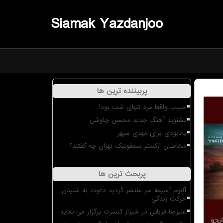
Siamak Yazdanjoo
پربیننده ترین ها
حبیب واقعا مرد تنهای شب بود!
بشنوید آهنگ جدید محسن چاوشی
یادبودی برای مهدی سپهر
مخاطبان ارکستر سمفونیک تهران چه گفتند؟
پربحث ترین ها
آلبوم آسیمه سر منتشر گردید دعوت به شنیدن
حرکت زندگی
علیرضا قربانی در شیراز کنسرت برگزار می نماید