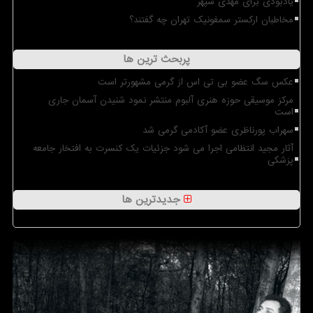
یادبودی برای مهدی سپهر
مخاطبان ارکستر سمفونیک تهران چه گفتند؟
پربحث ترین ها
عکس سگ عضو بی تی اس از گرمی مشهورتر است
مرکز موسیقی حوزه هنری آلبوم منتشر نمود شنیدن آسمان جاری
است
سهراب پورناظری عضو آکادمی گرمی شد
آثار مجید انتظامی اجرا می شود جزئیات یک کنسرت به افتخار جامعه
پزشکی
جدیدترین ها