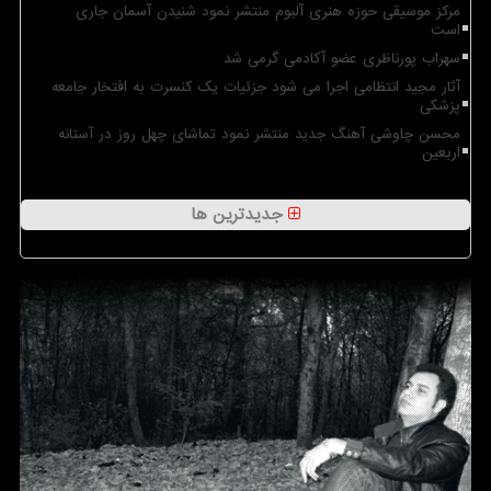
مرکز موسیقی حوزه هنری آلبوم منتشر نمود شنیدن آسمان جاری
است
سهراب پورناظری عضو آکادمی گرمی شد
آثار مجید انتظامی اجرا می شود جزئیات یک کنسرت به افتخار جامعه
پزشکی
محسن چاوشی آهنگ جدید منتشر نمود تماشای چهل روز در آستانه
اربعین
جدیدترین ها