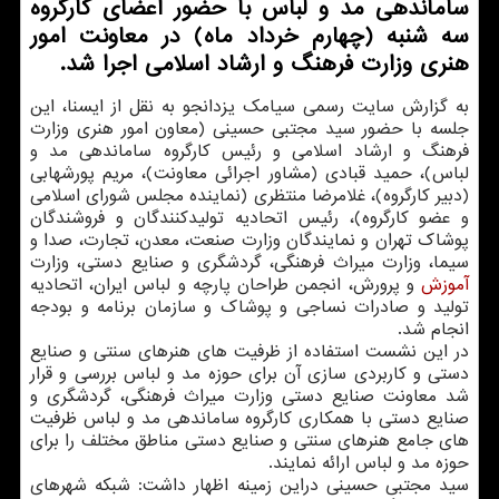
ساماندهی مد و لباس با حضور اعضای کارگروه
سه شنبه (چهارم خرداد ماه) در معاونت امور
هنری وزارت فرهنگ و ارشاد اسلامی اجرا شد.
به گزارش سایت رسمی سیامک یزدانجو به نقل از ایسنا، این
جلسه با حضور سید مجتبی حسینی (معاون امور هنری وزارت
فرهنگ و ارشاد اسلامی و رئیس کارگروه ساماندهی مد و
لباس)، حمید قبادی (مشاور اجرائی معاونت)، مریم پورشهابی
(دبیر کارگروه)، غلامرضا منتظری (نماینده مجلس شورای اسلامی
و عضو کارگروه)، رئیس اتحادیه تولیدکنندگان و فروشندگان
پوشاک تهران و نمایندگان وزارت صنعت، معدن، تجارت، صدا و
سیما، وزارت میراث فرهنگی، گردشگری و صنایع دستی، وزارت
آموزش
و پرورش، انجمن طراحان پارچه و لباس ایران، اتحادیه
تولید و صادرات نساجی و پوشاک و سازمان برنامه و بودجه
انجام شد.
در این نشست استفاده از ظرفیت های هنرهای سنتی و صنایع
دستی و کاربردی سازی آن برای حوزه مد و لباس بررسی و قرار
شد معاونت صنایع دستی وزارت میراث فرهنگی، گردشگری و
صنایع دستی با همکاری کارگروه ساماندهی مد و لباس ظرفیت
های جامع هنرهای سنتی و صنایع دستی مناطق مختلف را برای
حوزه مد و لباس ارائه نمایند.
سید مجتبی حسینی دراین زمینه اظهار داشت: شبکه شهرهای