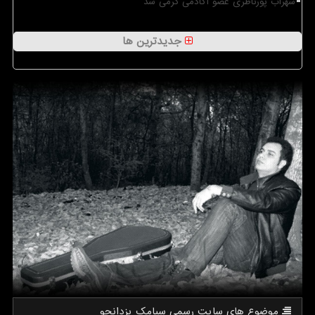
سهراب پورناظری عضو آکادمی گرمی شد
جدیدترین ها
موضوع های سایت رسمی سیامك یزدانجو