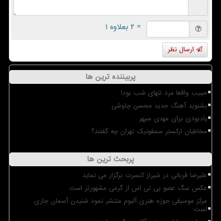
= ۲ بعلاوه ۱
ارسال نظر
پربیننده ترین ها
حبیب واقعا مرد تنهای شب بود!
بشنوید آهنگ جدید محسن چاوشی
یادبودی برای مهدی سپهر
مخاطبان ارکستر سمفونیک تهران چه گفتند؟
پربحث ترین ها
علیرضا قربانی در شیراز کنسرت برگزار می نماید
عکس سگ عضو بی تی اس از گرمی مشهورتر است
مرکز موسیقی حوزه هنری آلبوم منتشر نمود شنیدن آسمان جاری
است