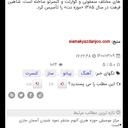
های مختلفِ سمفونی و کوارتت و کنسرتو ساخته است. شاهین
فرهت در سال ۱۳۸۵ «موزه نت» را تأسیس کرد.
منبع:
siamakyazdanjoo.com
1400/03/09
17:22:48
1024
/ 5
5.0
تگهای خبر:
آهنگ
,
پیانو
,
ساز
,
كنسرت
این مطلب را می پسندید؟
(0)
(1)
تازه ترین مطالب مرتبط
مرکز موسیقی حوزه هنری آلبوم منتشر نمود شنیدن آسمان جاری
است