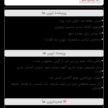
پربیننده ترین ها
حبیب واقعا مرد تنهای شب بود!
بشنوید آهنگ جدید محسن چاوشی
یادبودی برای مهدی سپهر
مخاطبان ارکستر سمفونیک تهران چه گفتند؟
پربحث ترین ها
عکس سگ عضو بی تی اس از گرمی مشهورتر است
مرکز موسیقی حوزه هنری آلبوم منتشر نمود شنیدن آسمان جاری
است
سهراب پورناظری عضو آکادمی گرمی شد
آثار مجید انتظامی اجرا می شود جزئیات یک کنسرت به افتخار جامعه
پزشکی
جدیدترین ها