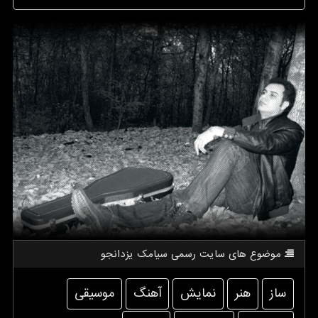
موضوع های سایت رسمی سیامك یزدانجو
ساز
هنر
نمایش
آهنگ
موسیقی