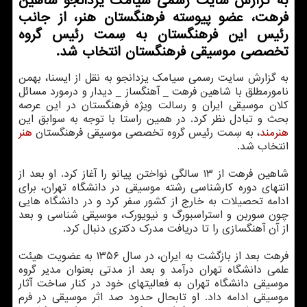
به گزارش سایت رسمی سیامک یزدانجو شاهین
فرهت، عضو پیوسته فرهنگستان هنر، از جانب
رئیس این فرهنگستان به سِمت رئیس گروه
تخصصی موسیقی فرهنگستان انتخاب شد.
به گزارش سایت رسمی سیامک یزدانجو به نقل از ایسنا، بهمن
نامورمطلق با شاهین فرهت _ آهنگساز _ دیدار و درمورد مسائل
کلان موسیقی ایران و رسالت ویژه فرهنگستان در این عرصه
بحث و تبادل نظر کرد. در همین راستا با توجه به سوابق این
هنرمند
، به سِمت رئیس گروه تخصصی موسیقی فرهنگستان
هنر
انتخاب شد.
شاهین فرهت از ۱۳ سالگی نواختن پیانو را آغاز کرد. او بعد از
انتهای دوره کارشناسی رشته موسیقی در دانشگاه تهران، برای
ادامه تحصیلات به خارج از کشور سفر کرد و در دانشگاه هایی
چون سوربن و استراسبورگ و نیویورک، موسیقی شناسی و بعد
از آن آهنگسازی را تا دریافت مدرک دکتری دنبال کرد.
فرهت بعد از بازگشت به ایران، در سال ۱۳۵۶ به عضویت هیئت
علمی دانشگاه تهران درآمد و بعد از مدتی بعنوان مدیر گروه
موسیقی دانشگاه تهران به فعالیتهای خود در کنار ساخت آثار
موسیقی ادامه داد. او تابحال حدود صد اثر موسیقی در فرم