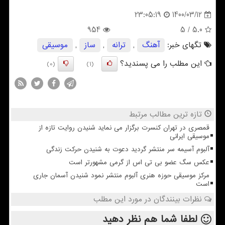
1400/03/12
23:05:19
954
/ 5
5.0
تگهای خبر:
آهنگ
,
ترانه
,
ساز
,
موسیقی
این مطلب را می پسندید؟
(0)
(1)
تازه ترین مطالب مرتبط
قمصری در تهران کنسرت برگزار می نماید شنیدن روایت تازه از
موسیقی ایرانی
آلبوم آسیمه سر منتشر گردید دعوت به شنیدن حرکت زندگی
عکس سگ عضو بی تی اس از گرمی مشهورتر است
مرکز موسیقی حوزه هنری آلبوم منتشر نمود شنیدن آسمان جاری
است
نظرات بینندگان در مورد این مطلب
لطفا شما هم
نظر دهید