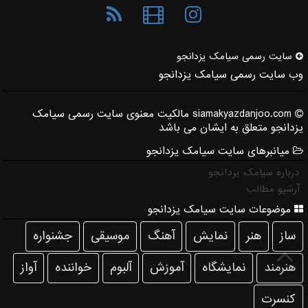
سایت رسمی سیامك یزدانجو
وب سایت رسمی سیامک یزدانجو
siamakyazdanjoo.com مالکیت معنوی سایت رسمی سیامک
یزدانجو متعلق به ایشان می باشد
میانبرهای سایت سیامک یزدانجو
درباره سیامک یزدانجو
آرشیو مطالب
موضوعات سایت سیامک یزدانجو
ساز
هنر
نمایش
آهنگ
موسیقی
جشنواره
هنرمند
نمایشگاه
آموزش
آلبوم
خواننده
آواز
كنسرت