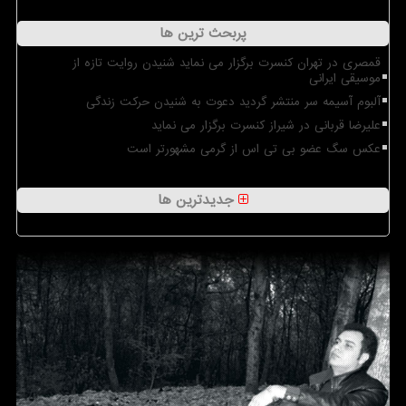
پربحث ترین ها
قمصری در تهران کنسرت برگزار می نماید شنیدن روایت تازه از
موسیقی ایرانی
آلبوم آسیمه سر منتشر گردید دعوت به شنیدن حرکت زندگی
علیرضا قربانی در شیراز کنسرت برگزار می نماید
عکس سگ عضو بی تی اس از گرمی مشهورتر است
جدیدترین ها