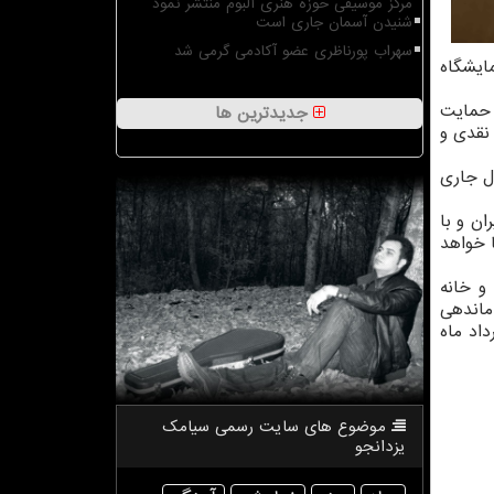
مرکز موسیقی حوزه هنری آلبوم منتشر نمود
شنیدن آسمان جاری است
سهراب پورناظری عضو آکادمی گرمی شد
ایشگاه
 حمایت
جدیدترین ها
 نقدی و
ل جاری
مندان ایران و با
ا خواهد
و خانه
اماندهی
 امین مختاری ۱ تا ۵ مرداد ماه
موضوع های سایت رسمی سیامك
یزدانجو