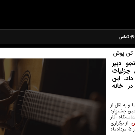
تماس
ش تن پوش
و دبیر
جزئیات
داد. این
در خانه
و به نقل از
مین جشنواره
یشگاه آثار
ن
، از برگزاری
مراسم اختتامیه و اعلام برگزیدگان این جشنواره در روز ۵ مردادماه