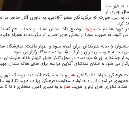
» به فهرست
سال جاری از
. به این صورت که برگزیدگان عضو آکادمی، به داوری آثار حاضر در نم
د کرد.
در دوره هشتم
جشنواره
، توضیح داد: بخش عفاف و حجاب هم که با
 می شود، به صورت مجزا از بخش های اصلی، اثر برگزیده به همراه جایزه
واره را خانه هنرمندان ایران اعلام نمود و اظهار داشت: نمایشگاه سا
و از ۱ تا ۵ مردادماه ۱۴۰۰ برگزار می شود.
او اضافه کرد: آیین اختتامیه و اعلام برگزیدگان این دوره از جشنواره روز ۵ مردادماه در محل تالار جلیل شهناز خانه هنر
زار می شود و امکان تماشای آنلاین مراسم برای سایر علاقه مندان مهی
ت فرهنگی جهاد دانشگاهی
هنر
و با مشارکت اتحادیه پوشاک تهران 
هوری در امور زنان و خانواده، معاونت فرهنگی وزارت علوم، کارگروه س
 ستاد فناوری های نرم و هویت
ساز
و به دبیری