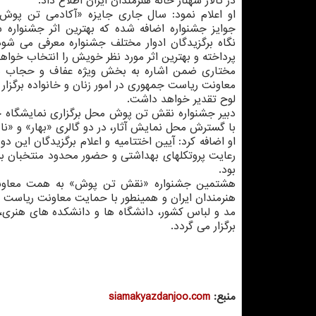
در تالار شهناز خانه هنرمندان ایران اطلاع داد.
او اعلام نمود: سال جاری جایزه «آکادمی تن پوش
جوایز جشنواره اضافه شده که بهترین اثر جشنواره 
نگاه برگزیدگان ادوار مختلف جشنواره معرفی می شود
پرداخته و بهترین اثر مورد نظر خویش را انتخاب خواهن
مختاری ضمن اشاره به بخش ویژه عفاف و حجاب 
معاونت ریاست جمهوری در امور زنان و خانواده برگزار
لوح تقدیر خواهد داشت.
دبیر جشنواره نقش تن پوش محل برگزاری نمایشگاه جشن
با گسترش محل نمایش آثار، در دو گالری «بهار» و «نامی» خانه هنرمندان ایران 
رعایت پروتکلهای بهداشتی و حضور محدود منتخبان برگ
بود.
هشتمین جشنواره «نقش تن پوش» به همت معاون
هنرمندان ایران و همینطور با حمایت معاونت ریاست جم
مد و لباس کشور، دانشگاه ها و دانشکده های هنری،
برگزار می گردد.
منبع:
siamakyazdanjoo.com