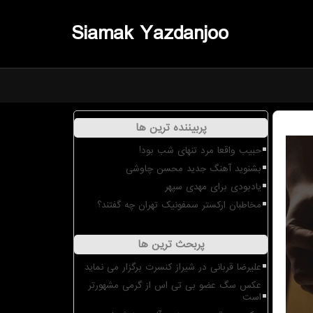
Siamak Yazdanjoo
پربیننده ترین ها
حبیب واقعا مرد تنهای شب بود!
بشنوید آهنگ جدید محسن چاوشی
یادبودی برای مهدی سپهر
مخاطبان ارکستر سمفونیک تهران چه گفتند؟
پربحث ترین ها
علیرضا قربانی در شیراز کنسرت برگزار می نماید
عکس سگ عضو بی تی اس از گرمی مشهورتر
است