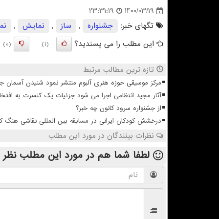
1400/03/19
23:31:19
تگهای خبر:
جشنواره
,
ساز
,
نمایش
,
نم
این مطلب را می پسندید؟
(0)
(1)
تازه ترین مطالب مرتبط
مرکز موسیقی حوزه هنری آلبوم منتشر نمود شنیدن آسمان 
آثار مجید انتظامی اجرا می شود جزئیات یک کنسرت به افتخا
از جشنواره سرود کانون چه خبر؟
درخشش کودکان ایرانی در مسابقه بین المللی نقاشی هنگ ک
نظرات بینندگان در مورد این مطلب
لطفا شما هم
در مورد این مطلب
نظر 