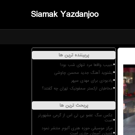
Siamak Yazdanjoo
پربیننده ترین ها
حبیب واقعا مرد تنهای شب بود!
بشنوید آهنگ جدید محسن چاوشی
یادبودی برای مهدی سپهر
مخاطبان ارکستر سمفونیک تهران چه گفتند؟
پربحث ترین ها
عکس سگ عضو بی تی اس از گرمی مشهورتر
است
مرکز موسیقی حوزه هنری آلبوم منتشر نمود
شنیدن آسمان جاری است