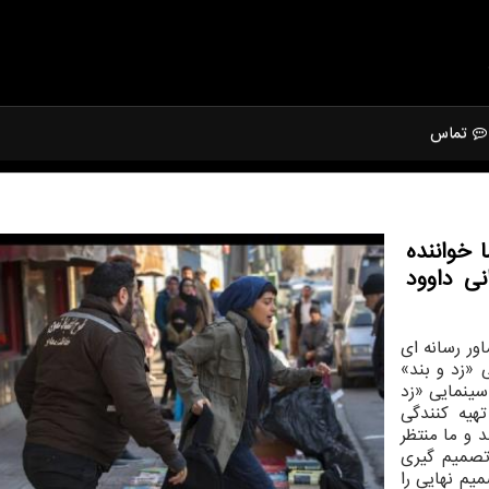
تماس
 خواننده
نی داوود
ور رسانه ای
 «زد و بند»
سینمایی «زد
تهیه کنندگی
و ما منتظر
 تصمیم گیری
یم نهایی را