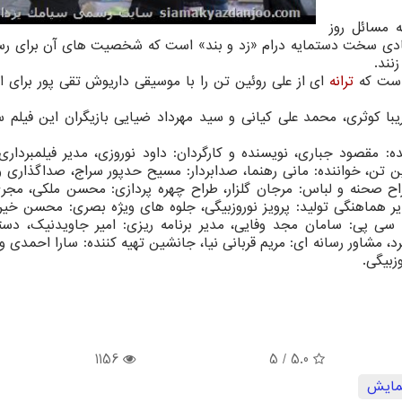
 مسائل روز
ادی سخت دستمایه درام «زد و بند» است که شخصیت های آن برای رس
نند.
 است که
ترانه
ای از علی روئین تن را با موسیقی داریوش تقی پور برای ا
یبا کوثری، محمد علی کیانی و سید مهرداد ضیایی بازیگران این فیلم س
نده: مقصود جباری، نویسنده و کارگردان: داود نوروزی، مدیر فیلمبردار
ین تن، خواننده: مانی رهنما، صدابردار: مسیح حدپور سراج، صداگذاری 
 صحنه و لباس: مرجان گلزار، طراح چهره پردازی: محسن ملکی، مجر
ر هماهنگی تولید: پرویز نوروزبیگی، جلوه های ویژه بصری: محسن خیرآ
سی پی: سامان مجد وفایی، مدیر برنامه ریزی: امیر جاویدنیک، دستی
د، مشاور رسانه ای: مریم قربانی نیا، جانشین تهیه کننده: سارا احمدی و
زبیگی.
1156
/ 5
5.0
مایش