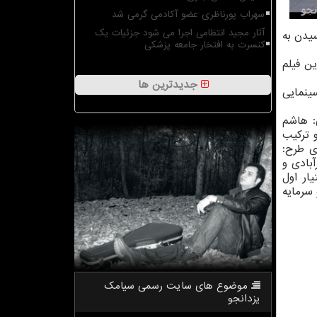
سهراب پورناظری عضو آکادمی گرمی شد
آثار مجید انتظامی اجرا می شود جزئیات یک
یدن به
کنسرت به افتخار جامعه پزشکی
ین فیلم
جدیدترین ها
ینمایی
ی: هاشم
و ترکیب
ی طرح:
بادی و
ار اول
 سرمایه
موضوع های سایت رسمی سیامك
یزدانجو