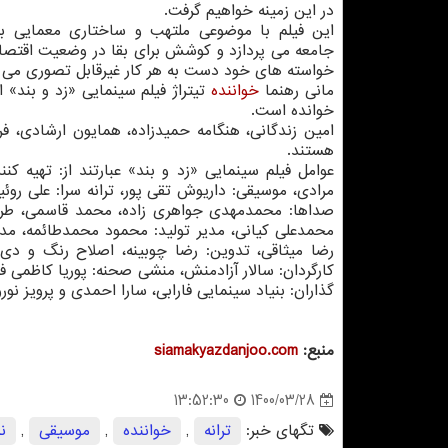
در این زمینه خواهیم گرفت.
این فیلم با موضوعی ملتهب و ساختاری معمایی به
جامعه می پردازد و کوشش برای بقا در وضعیت اقتص
خواسته های خود دست به هر کار غیرقابل تصوری می ز
مانی رهنما
خواننده
تیتراژ فیلم سینمایی «زد و بند»
خوانده است.
امین زندگانی، هنگامه حمیدزاده، همایون ارشادی، فر
هستند.
عوامل فیلم سینمایی «زد و بند» عبارتند از: تهیه کن
مرادی، موسیقی: داریوش تقی پور، ترانه سرا: علی روئ
صداها: محمدمهدی جواهری زاده، محمد قاسمی، طراح
محمدعلی کیانی، مدیر تولید: محمود محمدطائمه، مدی
رضا میثاقی، تدوین: رضا چوبینه، اصلاح رنگ و دی 
کارگردان: سالار آزادمنش، منشی صحنه: پوریا کاظمی فر
گذاران: بنیاد سینمایی فارابی، سارا احمدی و پرویز نورو
منبع:
siamakyazdanjoo.com
1400/03/28
13:52:30
تگهای خبر:
ترانه
,
خواننده
,
موسیقی
,
ن