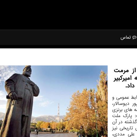
تماس
از مرمت
میرکبیر
داد.
بط عمومی و
ر دیوسالار،
 های برنزی
: پارک ملت
ذشته در آن
 تاریخی نیز
علی مددی،