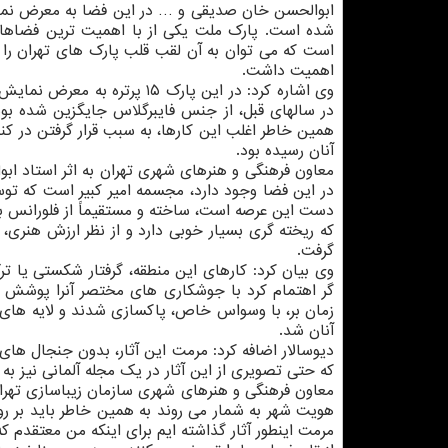
ابوالحسن خان صدیقی و … در این فضا به معرض نم
شده است. پارک ملت یکی از با اهمیت ترین فضاهای
است که می توان به آن لقب قلب پارک های تهران را دا
اهمیت داشت.
وی اشاره کرد: در این پارک ۵
در سالهای قبل، از جنس فایبرگلاس جایگزین شده بود.
همین خاطر اغلب این کارها، به سبب قرار گرفتن در کنا
آنان رسیده بود.
معاون فرهنگی و هنرهای شهری تهران به اثر استاد اب
در این فضا وجود دارد، مجسمه امیر کبیر است که ت
دست این عرصه است، ساخته و مستقیماً از فلورانس به
که ریخته گری بسیار خوبی دارد و از نظر ارزش هنری،
گرفت.
وی بیان کرد: کارهای این منطقه، گرفتار شکستی یا ت
گر اهتمام کرد با جوشکاری های مختصر آنرا پوشش ده
زمان بر، با وسواس خاص، پاکسازی شدند و لایه های ا
آنان شد.
دیوسالار اضافه کرد: مرمت این آثار، بدون جنجال های 
که حتی تصویری از این آثار در یک مجله آلمانی نیز به
معاون فرهنگی و هنرهای شهری سازمان زیباسازی تهران،
هویت شهر به شمار می روند به همین خاطر باید بر رو
مرمت اینطور آثار گذاشته ایم برای اینکه من معتقدم