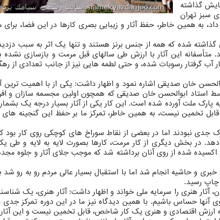
ایش گذاشته
 سبز تهران
د، به همین خاطر، حفظ آثار و زیبایی بصری کارها در این فضا، برای م
۱ پرتره به معرض نمایش گذاشته شده که همه از جنس برنز هستند و تنها یک اثر به سبب دز
 متأسفانه این آثار با ارزش طی سالهای قبل مرمت و بازسازی نشده بو
ر آب گرفتار رسوبات شده، و حتی لطمه هایی نیز از جانب تعدادی از رهگ
والحسن خان صدیقی اشاره نمود و اظهار داشت: یکی از با اهمیت ترین آ
وسط استاد ابوالحسن خان صدیقی که همچون اولین مجسمه سازان و افرا
 پارک ملت آورده شده است. این کار یکی از آثار بسیار درجه یک بشمار
 قابل تخمین نیست، به همین خاطر، تمرکز ما بر حفظ این گنجینه های م
رک جدی نبودند اما در بعضی از نقاط سوراخ های کوچکی روی کار بود ک
د. در بخش دیگری از کار مرمت، کارها بصورت لایه به لایه و طی یک 
کسیده شده از روی آنان برداشته شد که موجب جلای آثار و جلوه مجدد 
خبری و حاشیه انجام شد اما با استقبال بسیار عالی مردم رو به رو شد 
 چاپ رسید.
 آثار هنری را سرمایه ملی خواند و اظهار داشت: آثار هنری، یک شناسنا
ی آنها حساس باشیم. با همین دیدگاه نیز ما در این دوره تمرکز جدی خ
 که ارزش اقتصادی و هنری یک کار شاخص، قابل تخمین نیست و این آثار