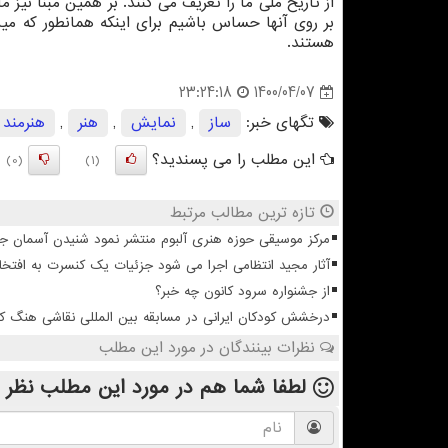
از تاریخ ملی ما را تعریف می کنند. بر همین مبنا نیز ما
بر روی آنها حساس باشیم برای اینکه همانطور که مید
هستند.
1400/04/07
23:24:18
تگهای خبر:
ساز
,
نمایش
,
هنر
,
هنرمند
این مطلب را می پسندید؟
(0)
(1)
تازه ترین مطالب مرتبط
مرکز موسیقی حوزه هنری آلبوم منتشر نمود شنیدن آسمان 
آثار مجید انتظامی اجرا می شود جزئیات یک کنسرت به افتخا
از جشنواره سرود کانون چه خبر؟
درخشش کودکان ایرانی در مسابقه بین المللی نقاشی هنگ ک
نظرات بینندگان در مورد این مطلب
لطفا شما هم
در مورد این مطلب
نظر 