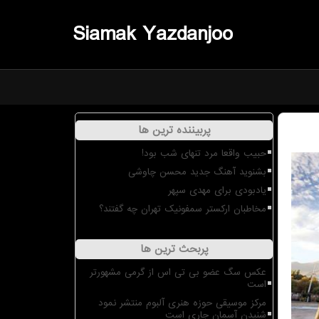
Siamak Yazdanjoo
پربیننده ترین ها
حبیب واقعا مرد تنهای شب بود!
بشنوید آهنگ جدید محسن چاوشی
یادبودی برای مهدی سپهر
مخاطبان ارکستر سمفونیک تهران چه گفتند؟
پربحث ترین ها
عکس سگ عضو بی تی اس از گرمی مشهورتر
است
مرکز موسیقی حوزه هنری آلبوم منتشر نمود
شنیدن آسمان جاری است