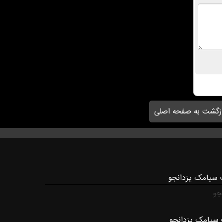
زگشت به صفحه اصلی
 سیامک یزدانجو
جو
سیامک یزدانجو