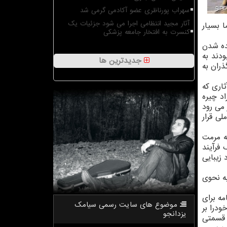
سهراب پورناظری عضو آکادمی گرمی شد
آثار مجید انتظامی اجرا می شود جزئیات یک
ا بسیار
کنسرت به افتخار جامعه پزشکی
دیده شدن
دند به
جدیدترین ها
ذران به
ثاری که
د چیره
 می رود
لی قرار
ه مرمت
فرآیند
زیبایی
به نحوی
مه برای
موضوع های سایت رسمی سیامك
ودرا بر
یزدانجو
 قسمتی