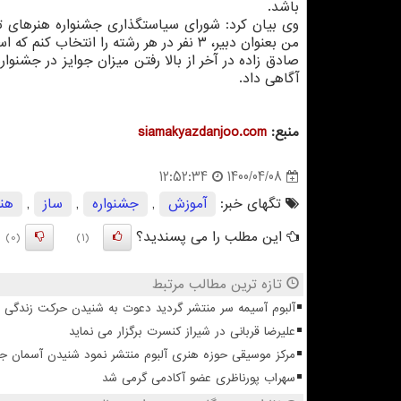
باشد.
من بعنوان دبیر، ۳ نفر در هر رشته را انتخاب کنم که اسامی آنها به زودی اطلاع رسانی خواهد شد.
صادق زاده در آخر از بالا رفتن میزان جوایز در جشنوا
آگاهی داد.
منبع:
siamakyazdanjoo.com
1400/04/08
12:52:34
تگهای خبر:
آموزش
,
جشنواره
,
ساز
,
هنر
این مطلب را می پسندید؟
(0)
(1)
تازه ترین مطالب مرتبط
آلبوم آسیمه سر منتشر گردید دعوت به شنیدن حرکت زندگی
علیرضا قربانی در شیراز کنسرت برگزار می نماید
مرکز موسیقی حوزه هنری آلبوم منتشر نمود شنیدن آسمان 
سهراب پورناظری عضو آکادمی گرمی شد