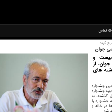
تماس
ح كرد؛
می جوان
بیست و
وان، از
در ترکیب 3 داور رشته های
ین جشنواره
وره جشنواره
 گذشته، به
ذاشتیم که جشنواره را
ا در خانه و
د شد.