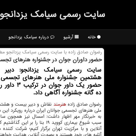
سایت رسمی سیامك یزدانجو
خانه
آرشیو
درباره سیامک یزدانجو
رضوان صادق زاده با سایت رسمی سیامك یزدانجو مطر
حضور داوران جوان در جشنواره هنرهای تجس
سایت رسمی سیامک یزدانجو: دبیر 
هشتمین جشنواره ملی هنرهای تجسمی ج
حضور یک داور جوان 
ده گانه جشنواره آگاهی داد.
رضوان صادق زاده
هنرمند
نقاش و دبیر بیست و هشتم
ملی هنرهای تجسمی جوانان ایران درباره رویکرد این د
به خبرنگار مهر اظهار داشت: امسال نیز همچون سال
سبب شیوع بیماری کووید ۱۹ بنا را بر این گ
آنلاین و با مرکزیت تهران برگزار کنیم؛ شرکت کننده ه
آتلیه های خود هستند و بصورت آنلاین هدایت خواهن