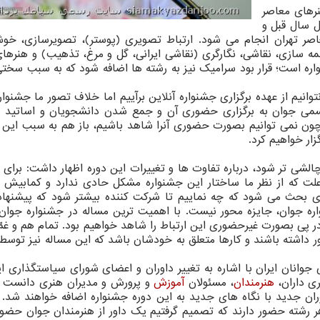
نرهای معاصر
ل سال قبل و
اصر تهران انجام می شود. ارتباط تصویری (پوستر)، تصویرسازی، خو
مه سازی، نقاشی، نگارگری (نقاشی ایرانی، گل و مرغ، تذهیب) و هنرها
ره است؛ قرار بود سرامیک نیز به رشته ها اضافه شود که به سبب سختی
انیم از عهده برگزاری جشنواره آنلاین برآییم اما خلاف تصور ما جشنوا
سمی جوان به برگزاری حضوری آن و جمع شدن دانشجویان و اساتید د
ون نمی توانیم بصورت حضوری آنرا شاهد باشیم، باز هم به سبب این ک
ار خواهیم کرد.
الشی تر شود، درباره تفاوت ها و تغییرات این دوره اظهار داشت: برای 
 علت که از نظر ما ساختار این جشنواره مشکل حادی ندارد و کمابیش
 بحث می شود که چه نماییم تا شرکت کننده بیشتر شود که پیشنهادا
ره جوان، جایزه محور نیست. با اهمیت ترین مساله در جشنواره جوان، 
ر پی بصورت غیرحضوری این ارتباط را شاهد خواهیم بود. تمام هم و غمّ
اشته باشند و کارها متعلق به خودشان باشد که این مساله نیز توسط 
نان ایران با اشاره به تغییر داوران و اعضای شورای سیاستگذاری ای
ری داران،
هنرمندان
، مسئولان
آموزش
و پرورش و مدیران هنری دانست و
وران جدید با نگاه های جدید به این دوره جشنواره اضافه خواهند شد. 
همچون دوره های پیش ۳ داور در هر رشته حضور دارند که تصمیم گرفتیم یک داور از هنرمندان جوان ح