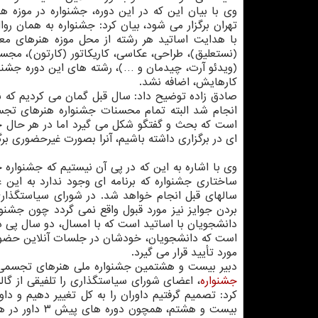
وی با بیان این که در این دوره، جشنواره در موزه ه
تهران برگزار می شود، بیان کرد: جشنواره به همان روا
با هدایت اساتید هر رشته از محل موزه هنرهای مع
(نستعلیق)، طراحی، عکاسی، کاریکاتور (کارتون)، مجس
(ویدئو آرت، چیدمان و …)، رشته های این دوره جشنوا
کارهایش، اضافه نشد.
صادق زاده توضیح داد: سال قبل گمان می کردیم که نتو
انجام شد البته تمام محسنات جشنواره هنرهای تج
است که بحث و گفتگو شکل می گیرد اما در هر حال چ
ای در برگزاری داشته باشیم، آنرا بصورت غیرحضوری برگز
وی با اشاره به این که در پی آن نیستیم که جشنواره چ
ساختاری جشنواره که برنامه ای وجود ندارد به این
سالهای قبل انجام خواهد شد. در شورای سیاستگذاری
بردن جوایز نیز مورد قبول واقع نمی گردد چون جشنوا
دانشجویان با اساتید است که با امسال، دو سال پی د
است که دانشجویان، خودشان در جلسات آنلاین حضور د
مورد تأیید قرار می گیرد.
دبیر بیست و هشتمین جشنواره ملی هنرهای تجسمی جوا
جشنواره
، اعضای شورای سیاستگذاری را تلفیقی از گال
کرد: تصمیم گرفتیم داوران را به کل تغییر دهیم و دا
بیست و هشتم، 