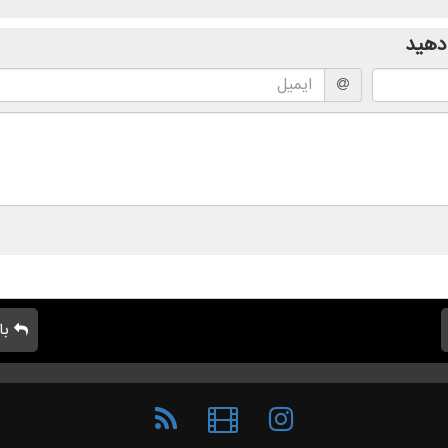
دهید
با