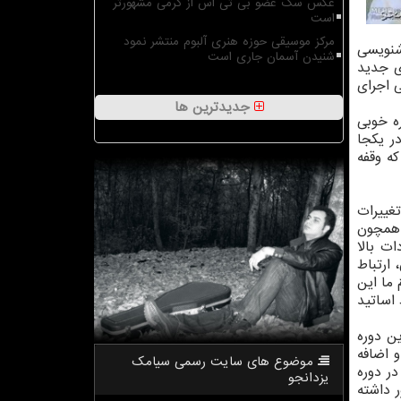
عکس سگ عضو بی تی اس از گرمی مشهورتر
است
مرکز موسیقی حوزه هنری آلبوم منتشر نمود
شنویسی
شنیدن آسمان جاری است
ی جدید
 اجرای
جدیدترین ها
ره خوبی
ر یکجا
ه وقفه
تغییرات
 همچون
ت بالا
ارتباط
 ما این
اساتید
ن دوره
 اضافه
موضوع های سایت رسمی سیامك
در دوره
یزدانجو
ضور داشته