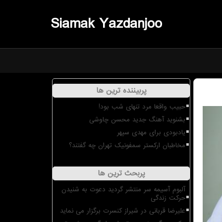
Siamak Yazdanjoo
پربیننده ترین ها
حبیب واقعا مرد تنهای شب بود!
بشنوید آهنگ جدید محسن چاوشی
یادبودی برای مهدی سپهر
مخاطبان ارکستر سمفونیک تهران چه گفتند؟
پربحث ترین ها
آلبوم آسیمه سر منتشر گردید دعوت به شنیدن
حرکت زندگی
علیرضا قربانی در شیراز کنسرت برگزار می نماید