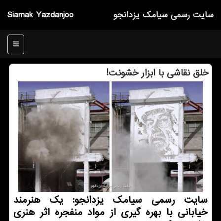
سایت رسمی سیامك یزدانجو
Siamak Yazdanjoo
منو
خلق نقاشی با ابزار خشونت!
سایت رسمی سیامک یزدانجو: یک هنرمند
خیابانی با بهره گیری از مواد منفجره اثر هنری