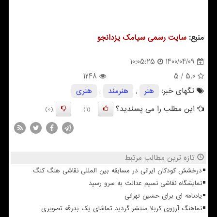
منبع:
سایت رسمی سیامك یزدانجو
1400/04/09
10:05:25
1248
/ 5
5.0
تگهای خبر:
هنر
,
هنرمند
,
هنری
این مطلب را می پسندید؟
(0)
(1)
تازه ترین مطالب مرتبط
درخشش کودکان ایرانی در مسابقه بین المللی نقاشی هنگ کنگ
نمایشگاه نقاشی نسیم عدالت به سرو رسید
یادنامه ای برای حسین تهرانی
نماهنگ آرزوی کربلا منتشر گردید تماشای یک بدرقه تصویری