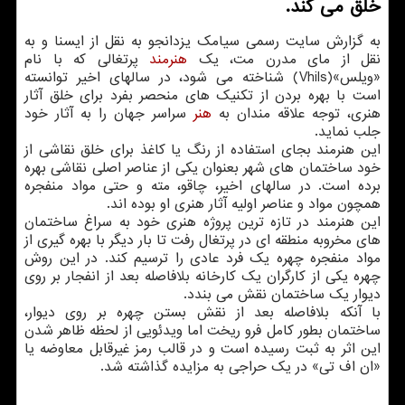
خلق می کند.
به گزارش سایت رسمی سیامک یزدانجو به نقل از ایسنا و به
نقل از مای مدرن مت، یک
هنرمند
پرتغالی که با نام
«ویلس»(Vhils) شناخته می شود، در سالهای اخیر توانسته
است با بهره بردن از تکنیک های منحصر بفرد برای خلق آثار
هنری، توجه علاقه مندان به
هنر
سراسر جهان را به آثار خود
جلب نماید.
این هنرمند بجای استفاده از رنگ یا کاغذ برای خلق نقاشی از
خود ساختمان های شهر بعنوان یکی از عناصر اصلی نقاشی بهره
برده است. در سالهای اخیر، چاقو، مته و حتی مواد منفجره
همچون مواد و عناصر اولیه آثار هنری او بوده اند.
این هنرمند در تازه ترین پروژه هنری خود به سراغ ساختمان
های مخروبه منطقه ای در پرتغال رفت تا بار دیگر با بهره گیری از
مواد منفجره چهره یک فرد عادی را ترسیم کند. در این روش
چهره یکی از کارگران یک کارخانه بلافاصله بعد از انفجار بر روی
دیوار یک ساختمان نقش می بندد.
با آنکه بلافاصله بعد از نقش بستن چهره بر روی دیوار،
ساختمان بطور کامل فرو ریخت اما ویدئویی از لحظه ظاهر شدن
این اثر به ثبت رسیده است و در قالب رمز غیرقابل معاوضه یا
«ان اف تی» در یک حراجی به مزایده گذاشته شد.