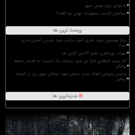
یادبودی برای مهدی سپهر
مخاطبان ارکستر سمفونیک تهران چه گفتند؟
پربحث ترین ها
مرکز موسیقی حوزه هنری آلبوم منتشر نمود شنیدن آسمان جاری
است
سهراب پورناظری عضو آکادمی گرمی شد
آثار مجید انتظامی اجرا می شود جزئیات یک کنسرت به افتخار جامعه
پزشکی
محسن چاوشی آهنگ جدید منتشر نمود تماشای چهل روز در آستانه
اربعین
جدیدترین ها