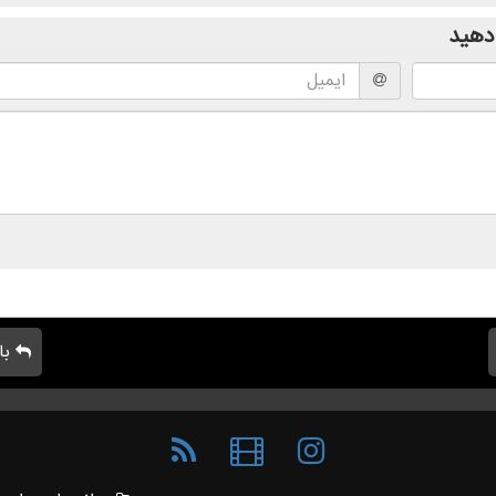
دهید
با