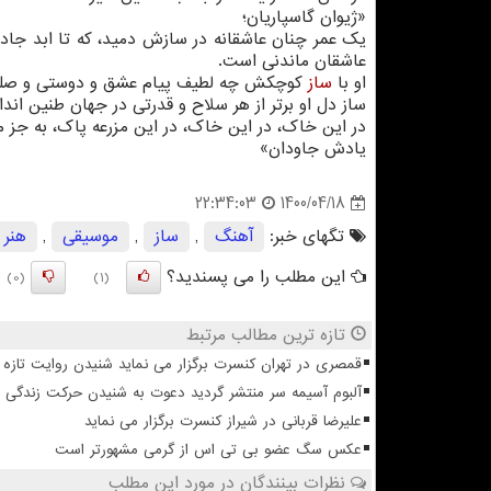
«ژیوان گاسپاریان؛
یک عمر چنان عاشقانه در سازش دمید، که تا ابد جاد
عاشقان ماندنی است.
او با
ساز
کوچکش چه لطیف پیام عشق و دوستی و صلح ر
ساز دل او برتر از هر سلاح و قدرتی در جهان طنین ان
در این خاک، در این خاک، در این مزرعه پاک، به جز مه
یادش جاودان»
1400/04/18
22:34:03
تگهای خبر:
آهنگ
,
ساز
,
موسیقی
,
هنر
این مطلب را می پسندید؟
(0)
(1)
تازه ترین مطالب مرتبط
قمصری در تهران کنسرت برگزار می نماید شنیدن روایت تازه ا
آلبوم آسیمه سر منتشر گردید دعوت به شنیدن حرکت زندگی
علیرضا قربانی در شیراز کنسرت برگزار می نماید
عکس سگ عضو بی تی اس از گرمی مشهورتر است
نظرات بینندگان در مورد این مطلب