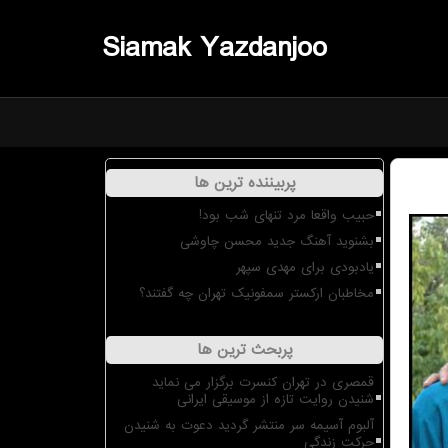
Siamak Yazdanjoo
پربیننده ترین ها
حبیب واقعا مرد تنهای شب بود!
بشنوید آهنگ جدید محسن چاوشی
یادبودی برای مهدی سپهر
مخاطبان ارکستر سمفونیک تهران چه گفتند؟
پربحث ترین ها
قمصری در تهران کنسرت برگزار می نماید
شنیدن روایت تازه از موسیقی ایرانی
آلبوم آسیمه سر منتشر گردید دعوت به شنیدن
حرکت زندگی