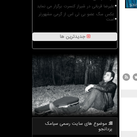
علیرضا قربانی در شیراز کنسرت برگزار می نماید
عکس سگ عضو بی تی اس از گرمی مشهورتر
است
جدیدترین ها
موضوع های سایت رسمی سیامك
یزدانجو