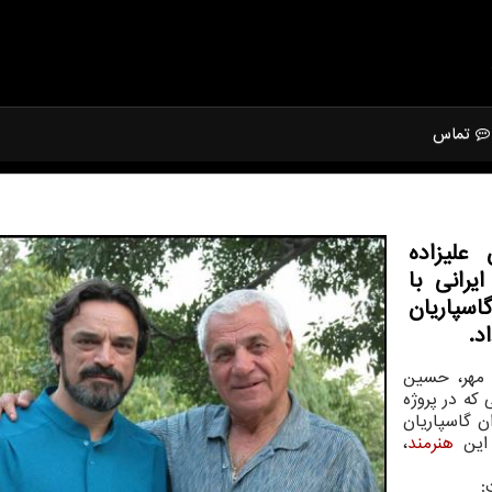
تماس
لیزاده
یرانی با
سپاریان
د.
 مهر، حسین
 که در پروژه
ن گاسپاریان
 این
هنرمند
،
: