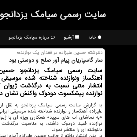
سایت رسمی سیامك یزدانجو
خانه
آرشیو
درباره سیامک یزدانجو
دلنوشته حسین علیزاده در فقدان یك نوازنده؛
ساز گاسپاریان پیام آور صلح و دوستی بود
سایت رسمی سیامک یزدانجو: حسین ع
آهنگساز ونوازنده شناخته شده موسیقی ا
انتشار متنی نسبت به درگذشت ژیوان گا
نوازنده پیشکسوت دودوک واکنش نشان دا
به گزارش سایت رسمی سیامک یزدانجو به نقل از
علیزاده آهنگساز و نوازنده شناخته شده موسیقی ایرانی
«به تماشای آب های سپید» همکاری ویژه ای با ژیوا
نوازنده فقید دودوک داشته، به مناسبت درگذشت
دلنوشته ای را منتشر نمود.
در متن انتشار یافته از جانب حسین علیزاده آمده است