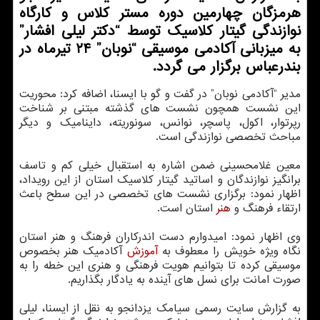
هرمزگان چهارمین دوره مستر کلاس و کارگاه
نوازندگی گیتار کلاسیک توسط “دکتر لیلی افشار”
به میزبانی آکادمی موسیقی “نوبان” ۲۴ تیرماه در
بندرعباس برگزار می گردد.
مدیر “آکادمی نوبان” در گفت و گو با ایسنا، اضافه کرد: محوریت
این نشست همچون نشست های گذشته مبتنی بر شناخت
رپرتوار، اکول، پاسچر، نوانس، سونوریته، داینامیک و دیگر
مباحث تخصصی نوازندگی است.
معین غلامحسینی ضمن اشاره به استقبال خیلی کم و تاسف
برانگیز نوازندگان و اساتید گیتار کلاسیک استان از این رویداد،
اظهار نمود: برگزاری نشست های تخصصی در این سطح باعث
ارتقاء فرهنگ و
هنر
استان است.
وی اظهار نمود: امیدوارم دست اندرکاران فرهنگ و هنر استان
نگاه ویژه خویش را معطوف به
آموزش
آکادمیک هنر بخصوص
موسیقی کرده تا بتوانیم هویت فرهنگی و هنری این خطه را به
صورت امانت برای نسل های آینده به یادگار بگذاریم.
به گزارش سایت رسمی سیامک یزدانجو به نقل از ایسنا، لیلی