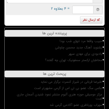
= ۴ بعلاوه ۲
ارسال نظر
پربیننده ترین ها
حبیب واقعا مرد تنهای شب بود!
بشنوید آهنگ جدید محسن چاوشی
یادبودی برای مهدی سپهر
مخاطبان ارکستر سمفونیک تهران چه گفتند؟
پربحث ترین ها
علیرضا قربانی در شیراز کنسرت برگزار می نماید
عکس سگ عضو بی تی اس از گرمی مشهورتر است
مرکز موسیقی حوزه هنری آلبوم منتشر نمود شنیدن آسمان جاری
است
سهراب پورناظری عضو آکادمی گرمی شد