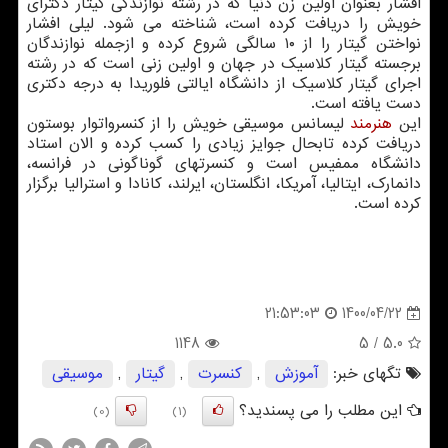
افشار بعنوان اولین زن دنیا که در رشته نوازندگی گیتار دکترای
خویش را دریافت کرده است، شناخته می شود. لیلی افشار
نواختن گیتار را از ۱۰ سالگی شروع کرده و ازجمله نوازندگان
برجسته گیتار کلاسیک در جهان و اولین زنی است که در رشته
اجرای گیتار کلاسیک از دانشگاه ایالتی فلوریدا به درجه دکتری
دست یافته است.
این
هنرمند
لیسانس موسیقی خویش را از کنسرواتوار بوستون
دریافت کرده تابحال جوایز زیادی را کسب کرده و الان استاد
دانشگاه ممفیس است و کنسرتهای گوناگونی در فرانسه،
دانمارک، ایتالیا، آمریکا، انگلستان، ایرلند، کانادا و استرالیا برگزار
کرده است.
1400/04/22
21:53:03
1148
/ 5
5.0
تگهای خبر:
آموزش
,
كنسرت
,
گیتار
,
موسیقی
این مطلب را می پسندید؟
(0)
(1)