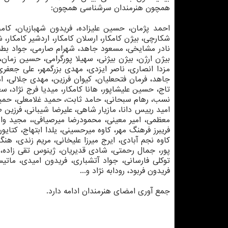
همچون هنرمندان سرشناسی همچون:
احمد پژمان، حسین علیزاده، فریدون شهبازیان، کام
شکارچی، بیژن کامکار، ارسلان کامکار، اردشیر کامکار
نادر مشایخی، مسعود جاهد، شهرام صارمی، جواد بطح
بیژن ارژن، بیژن بیژنی، سهیلا پورگرامی، حسین زمان
مزدا انصاری، ناصر ایزدی، مهدی بزرگمهر، علی جعف
جاهد، فرمان فتحعلیان، کیوان فرزین، مهدی جلالی، ا
تاج، حسین علیشاپور، هانا کامکار، میدیا فرج نژاد
نسب، رهام سبحانی، حامد ثابت، حمید غلامعلی، حمید 
امید رییس دانا، مازیار شاهی، علیرضا شیبانی، فرزی
معظمی، امیر معینی، محمودرضا میرصیافی،، مجید واص
فریبرز فرهنگ مهر، کاوه میرحسینی، یلدا ابتهاج، کت
کاوه نجم آبادی، ایرج میرزا علیخانی، مریم زندی، هنگ
پور، جمال رحمتی، شادی قدیریان، ژینوس تقی زاده، 
توکلی فارسانی، جواد آتشباری، فریدون امیدی، ماتیس
فریدون فربود، رودابه نژاد و...
جمع آوری امضای هنرمندان ادامه دارد.