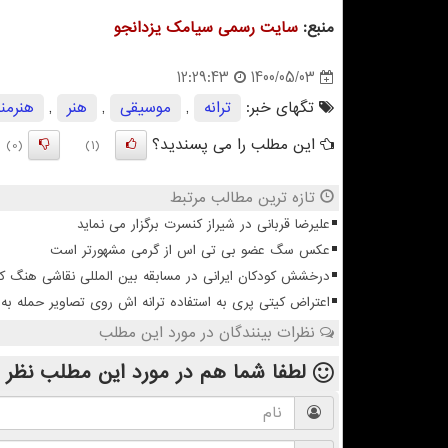
منبع:
سایت رسمی سیامك یزدانجو
1400/05/03
12:29:43
تگهای خبر:
ترانه
,
موسیقی
,
هنر
,
هنرمن
این مطلب را می پسندید؟
(0)
(1)
تازه ترین مطالب مرتبط
علیرضا قربانی در شیراز کنسرت برگزار می نماید
عکس سگ عضو بی تی اس از گرمی مشهورتر است
درخشش کودکان ایرانی در مسابقه بین المللی نقاشی هنگ ک
اعتراض کیتی پری به استفاده ترانه اش روی تصاویر حمله به 
نظرات بینندگان در مورد این مطلب
لطفا شما هم
در مورد این مطلب
نظر 