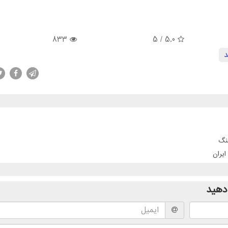
833
/ 5
5.0
د
نگ
ایران
دهید