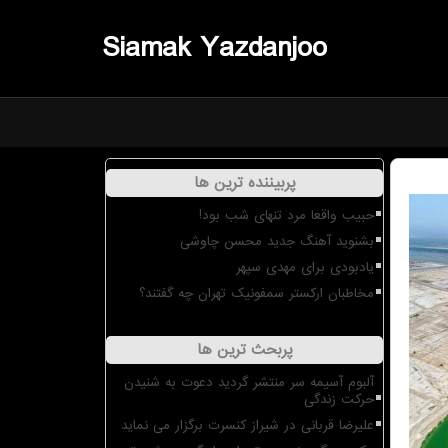
Siamak Yazdanjoo
پربیننده ترین ها
حبیب واقعا مرد تنهای شب بود!
بشنوید آهنگ جدید محسن چاوشی
یادبودی برای مهدی سپهر
مخاطبان ارکستر سمفونیک تهران چه گفتند؟
پربحث ترین ها
آلبوم آسیمه سر منتشر گردید دعوت به شنیدن
حرکت زندگی
علیرضا قربانی در شیراز کنسرت برگزار می نماید