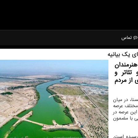
تماس
ی یك بیانیه
هنرمندان
تئاتر و
 از مردم
نا، در میان
 مختلف عرصه
ین عرصه در
 با مضمون
ر از هنرمندان رسیده است.