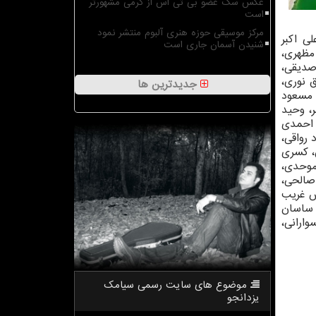
عکس سگ عضو بی تی اس از گرمی مشهورتر
است
مرکز موسیقی حوزه هنری آلبوم منتشر نمود
ی اکبر
شنیدن آسمان جاری است
 مظهری،
صدیقی،
ق نوری،
جدیدترین ها
 مسعود
، وحید
 احمدی
 رواقی،
ش، کسری
موحدی،
صالحی،
وش غریب
 ساسان
ارانی،
موضوع های سایت رسمی سیامك
یزدانجو