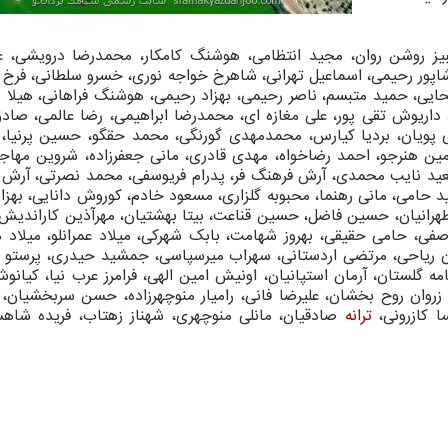
بیز روشن روان، مجید انتظامی، هوشنگ کامکار، محمدرضا درویشی، عل
، شاپور رحیمی، اسماعیل تهرانی، شاهرخ خواجه نوری، خسرو سلطانی، فرخ
ایی، حمید متبسم، ناصر رحیمی، بهزاد رحیمی، هوشنگ فراهانی، هیلا 
، داریوش تقی پور، علی مغازه ای، محمدرضا ابراهیمی، رضا عالمی، صاد
ری پویان، بردیا کیارس، محمدمهدی گورنگی، محمد حقگو، حسین پرنیا،
مین هنرجو، احمد رضاخواه، مهدی قادری، مانی جعفرزاده، شروین مهاجر
، سعید نایب محمدی، آرش فرهنگ فر، پدرام فریوسفی، محمد نصرتی، آرش
حامی، مانی رهنما، محبوبه گلزاری، مسعود خادم، کوروش دانایی، بهزاد
ن طهرانیان، حسین فاضل، حسین قناعت، بیتا بهشتیان، مهرآذین کاراندی
فی، حامی حقیقی، بهروز شهامت، بابک شهرکی، میلاد عمرانلو، میلاد 
ایون ریاحی، مرتضی اردستانی، سهراب میرسپاسی، جمشید حیدری، پرستو 
امه گلستان، آرمان استپانیان، اونیش امین الهی، فرامرز عرب نیا، کیان
زروان روح بخشان، علیرضا فانی، رامیار منوچهرزاده، حسن سربخشیان،
ا کازرونی،
ترانه
صادقیان، مانلی منوچهری، شهناز زهتاب، فریده شاهسو