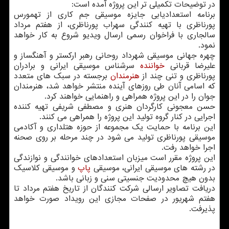
در توضیحات تکمیلی تر این پروژه آمده است:
برنامه استعدادیابی جایزه موسیقی جم کاری از تهمورس
پورناظری با تهیه کنندگی سهراب پورناظری، از هفتم مرداد
سالجاری با فراخوان رسمی ارسال ویدیو شروع به کار خواهد
نمود.
چهره جهانی موسیقی شهرداد روحانی رهبر ارکستر و آهنگساز و
علیرضا قربانی
خواننده
سرشناس موسیقی ایرانی و برادران
پورناظری و تنی چند از
هنرمندان
برجسته در سبک های متعدد
که اسامی آنان طی روزهای آینده منتشر خواهد شد، هنرمندان
جوان را در این پروژه همراهی و راهنمایی خواهند کرد.
حسن معجونی کارگردان هنری و مصطفی شریفی تهیه کننده
اجرایی در کنار گروه تولید این پروژه را همراهی می کنند.
این برنامه با حمایت یک مجموعه از حوزه هتلداری و آکادمی
موسیقی پورناظری تولید می شود در چند مرحله بر روی صحنه
اجرا خواهد رفت.
این پروژه مقرر است میزبان استعدادهای خوانندگی و نوازندگی
در رشته های موسیقی ایرانی، موسیقی
پاپ
و موسیقی کلاسیک
بدون هیچ محدودیت جنسیتی سنی و زبانی باشد.
دریافت تصاویر ارسالی شرکت کنندگان از تاریخ هفتم مرداد تا
هفتم شهریور در صفحات مجازی این رویداد صورت خواهد
پذیرفت.