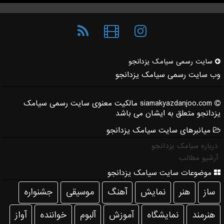
سایت رسمی سیامك یزدانجو
وب سایت رسمی سیامک یزدانجو
siamakyazdanjoo.com مالکیت معنوی سایت رسمی سیامک
یزدانجو متعلق به ایشان می باشد
میانبرهای سایت سیامک یزدانجو
درباره سیامک یزدانجو
آرشیو مطالب
موضوعات سایت سیامک یزدانجو
ساز
هنر
نمایش
آهنگ
موسیقی
جشنواره
هنرمند
نمایشگاه
آموزش
آلبوم
خواننده
آواز