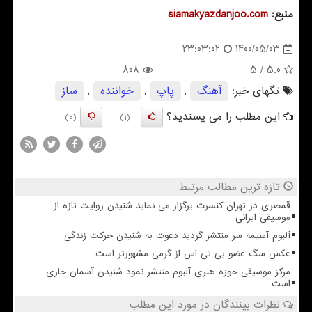
منبع:
siamakyazdanjoo.com
1400/05/03
23:03:02
808
/ 5
5.0
تگهای خبر:
آهنگ
,
پاپ
,
خواننده
,
ساز
این مطلب را می پسندید؟
(0)
(1)
تازه ترین مطالب مرتبط
قمصری در تهران کنسرت برگزار می نماید شنیدن روایت تازه از
موسیقی ایرانی
آلبوم آسیمه سر منتشر گردید دعوت به شنیدن حرکت زندگی
عکس سگ عضو بی تی اس از گرمی مشهورتر است
مرکز موسیقی حوزه هنری آلبوم منتشر نمود شنیدن آسمان جاری
است
نظرات بینندگان در مورد این مطلب