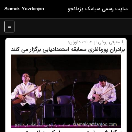
سایت رسمی سیامك یزدانجو
Siamak Yazdanjoo
منو
با معرفی برخی از هیات داوران؛
برادران پورناظری مسابقه استعدادیابی برگزار می كنند