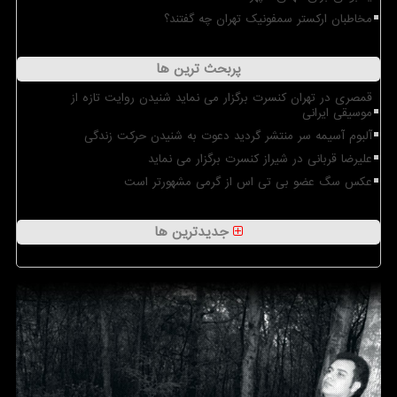
مخاطبان ارکستر سمفونیک تهران چه گفتند؟
پربحث ترین ها
قمصری در تهران کنسرت برگزار می نماید شنیدن روایت تازه از
موسیقی ایرانی
آلبوم آسیمه سر منتشر گردید دعوت به شنیدن حرکت زندگی
علیرضا قربانی در شیراز کنسرت برگزار می نماید
عکس سگ عضو بی تی اس از گرمی مشهورتر است
جدیدترین ها