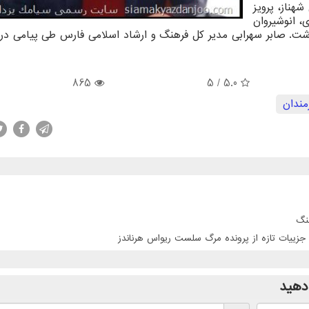
هناز، پرویز
 انوشیروان
شت. صابر سهرابی مدیر کل فرهنگ و ارشاد اسلامی فارس طی پیامی د
865
/ 5
5.0
مندان
نگ
جزییات تازه از پرونده مرگ سلست ریواس هرناندز
دهید