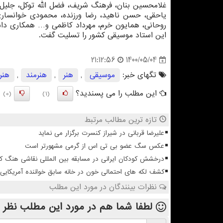
غلامحسین بنان، فرهنگ شریف، فضل الله توکل، جلیل ش
یاحقی، حسن ناهید، رضا ورزنده، محمودی خوانساری،
روحانی، همایون خرم، مهرداد کاظمی و… همکاری دا
این استاد موسیقی کشور را تسلیت گفت.
1400/05/04
21:12:56
تگهای خبر:
موسیقی
,
هنر
,
هنرمند
,
هنر
این مطلب را می پسندید؟
(0)
(1)
تازه ترین مطالب مرتبط
علیرضا قربانی در شیراز کنسرت برگزار می نماید
عکس سگ عضو بی تی اس از گرمی مشهورتر است
درخشش کودکان ایرانی در مسابقه بین المللی نقاشی هنگ ک
کشف لکه های احتمالی خون در خانه سابق خواننده آمریکایی 
نظرات بینندگان در مورد این مطلب
لطفا شما هم
در مورد این مطلب
نظر 