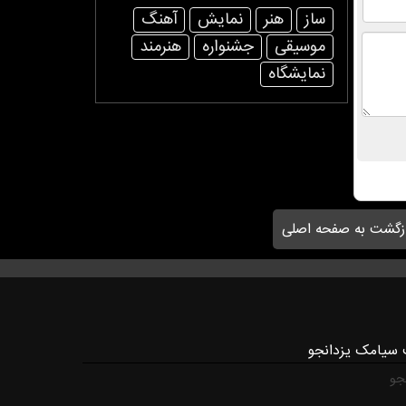
ساز
هنر
نمایش
آهنگ
موسیقی
جشنواره
هنرمند
نمایشگاه
زگشت به صفحه اصلی
 سیامک یزدانجو
جو