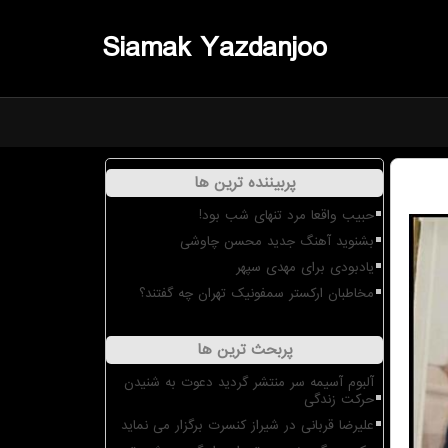
Siamak Yazdanjoo
پربیننده ترین ها
حبیب واقعا مرد تنهای شب بود!
بشنوید آهنگ جدید محسن چاوشی
یادبودی برای مهدی سپهر
مخاطبان ارکستر سمفونیک تهران چه گفتند؟
پربحث ترین ها
آلبوم آسیمه سر منتشر گردید دعوت به شنیدن
حرکت زندگی
علیرضا قربانی در شیراز کنسرت برگزار می نماید