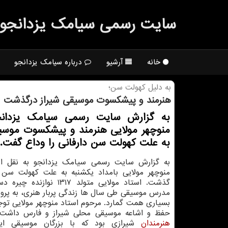
سایت رسمی سیامك یزدانجو
خانه
آرشیو
درباره سیامک یزدانجو
به دلیل كهولت سن؛
هنرمند و پیشكسوت موسیقی شیراز درگذشت
به گزارش سایت رسمی سیامک یزدانج
منوچهر مولایی هنرمند و پیشکسوت موسی
به علت کهولت سن دارفانی را وداع گفت.
به گزارش سایت رسمی سیامک یزدانجو به نقل از 
منوچهر مولایی بامداد یکشنبه به علت کهولت سن د
گذشت. استاد مولایی متولد ۱۳۱۷ ن
مدرس موسیقی طی سال ها زندگی پربار هنری، به پرو
بسیاری همت گمارد. مرحوم استاد منوچهر مولایی توج
حفظ و اشاعه موسیقی محلی شیراز و فارس داشت 
هنرمندان
شیرازی بود که با بزرگان موسیقی ای