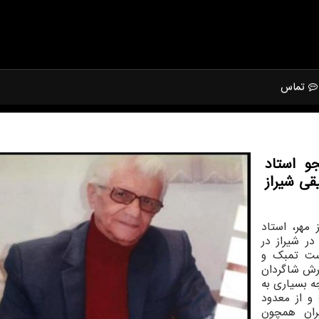
تماس
و استاد
قی شیراز
مهر، استاد
ر شیراز در
وازنده چیره دست تمبک و
رش شاگردان
ه بسیاری به
و از معدود
ران همچون