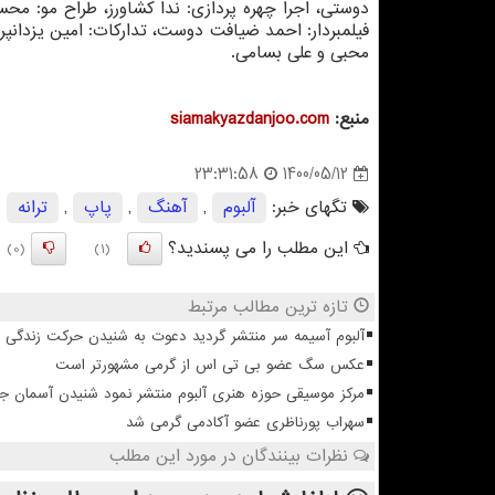
دوستی، اجرا چهره پردازی: ندا کشاورز، طراح مو: محس
فیلمبردار: احمد ضیافت دوست، تدارکات: امین یزدانپرس
محبی و علی بسامی.
منبع:
siamakyazdanjoo.com
1400/05/12
23:31:58
تگهای خبر:
آلبوم
,
آهنگ
,
پاپ
,
ترانه
این مطلب را می پسندید؟
(0)
(1)
تازه ترین مطالب مرتبط
آلبوم آسیمه سر منتشر گردید دعوت به شنیدن حرکت زندگی
عکس سگ عضو بی تی اس از گرمی مشهورتر است
مرکز موسیقی حوزه هنری آلبوم منتشر نمود شنیدن آسمان 
سهراب پورناظری عضو آکادمی گرمی شد
نظرات بینندگان در مورد این مطلب