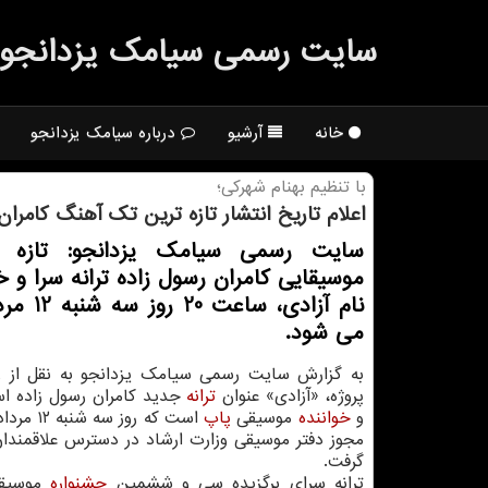
سایت رسمی سیامك یزدانجو
خانه
آرشیو
درباره سیامک یزدانجو
با تنظیم بهنام شهركی؛
اعلام تاریخ انتشار تازه ترین تک آهنگ کامران
سایت رسمی سیامک یزدانجو: تازه ت
موسیقایی کامران رسول زاده ترانه سرا و خو
نام آزادی، ساع
می شود.
به گزارش سایت رسمی سیامک یزدانجو به نقل از ر
پروژه، «آزادی» عنوان
ترانه
جدید کامران رسول زاده اس
و
خواننده
موسیقی
پاپ
مجوز دفتر موسیقی وزارت ارشاد در دسترس علاقمندان
گرفت.
ترانه سرای برگزیده سی و ششمین
جشنواره
موسیقی