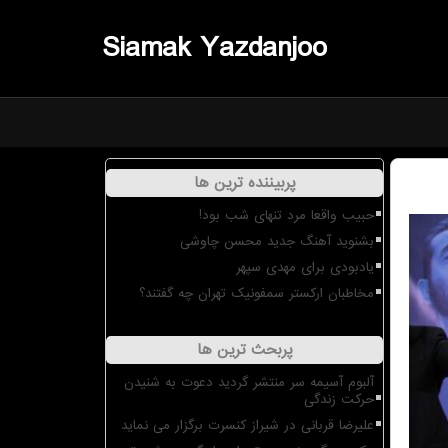
Siamak Yazdanjoo
پربیننده ترین ها
حبیب واقعا مرد تنهای شب بود!
بشنوید آهنگ جدید محسن چاوشی
یادبودی برای مهدی سپهر
مخاطبان ارکستر سمفونیک تهران چه گفتند؟
پربحث ترین ها
آلبوم آسیمه سر منتشر گردید دعوت به شنیدن
حرکت زندگی
علیرضا قربانی در شیراز کنسرت برگزار می نماید