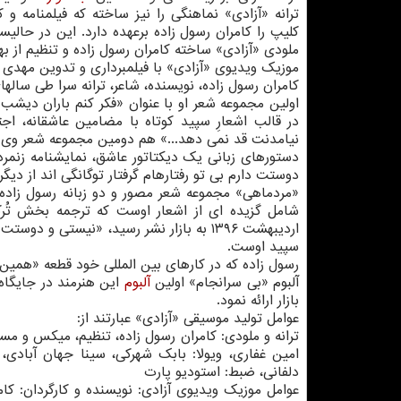
ترانه «آزادی» نماهنگی را نیز ساخته که فیلمنامه و ک
کلیپ را کامران رسول زاده برعهده دارد. این در حالیس
ملودی «آزادی» ساخته کامران رسول زاده و تنظیم از ب
موزیک ویدیوی «آزادی» با فیلمبرداری و تدوین مهدی 
کامران رسول زاده، نویسنده، شاعر، ترانه سرا طی ساله
اولین مجموعه شعر او با عنوان «فکر کنم باران دیشب
در قالب اشعارِ سپید کوتاه با مضامین عاشقانه، ا
نیامدنت قد نمی دهد...» هم دومین مجموعه شعر وی 
دستورهای زبانی یک دیکتاتور عاشق، نمایشنامه زنمرد
دوستت دارم بی تو رفتارهام گرفتار توگانگی اند از د
«مردماهی» مجموعه شعر مصور و دو زبانه رسول زاده
شامل گزیده ای از اشعار اوست که ترجمه بخش تُرک
اردیبهشت ۱۳۹۶ به بازار نشر رسید، «نیستی و
سپید اوست.
رسول زاده که در کارهای بین المللی خود قطعه «همین
آلبوم «بی سرانجام» اولین
آلبوم
بازار ارائه نمود.
عوامل تولید موسیقی «آزادی» عبارتند از:
ترانه و ملودی: کامران رسول زاده، تنظیم، میکس و مس
امین غفاری، ویولا: بابک شهرکی، سینا جهان آبادی،
دلفانی، ضبط: استودیو پارت
عوامل موزیک ویدیوی آزادی: نویسنده و کارگردان: کام