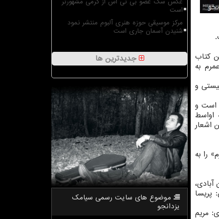
عکس سگ عضو بی تی اس از گرمی مشهورتر
است
مرکز موسیقی حوزه هنری آلبوم منتشر نمود
شنیدن آسمان جاری است
.
ین کتاب
جدیدترین ها
مرم به
نیستی و
 است و
 اواسط
ین اشعار
 نامحرم» را به
 آبادی،
 پریسا
موضوع های سایت رسمی سیامك
یزدانجو
ی: مریم