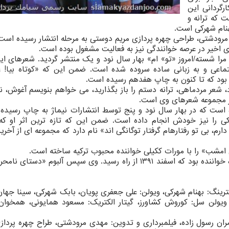
ارگردانی این
ت که ترانه و
هنام شهرکی است.
مرودشتی، طراحی چهره پردازی مریم دوستی به مرحله انتشار رسیده است
ای اخیر در عرصه خوانندگی نیز به فعالیت مشغول بوده است.
 مرا شسته/امروز «تو» ام» بهار سال نود و یک منتشر گردید. شعرهای ا
جتماعی و به زبانی ساده سروده شده است. ضمن این که «کوتاه بیا! ع
بود که تا کنون به چاپ هفدهم رسیده است.
، شعر مردماهی، ترانه دستم را باز بگذارید، می خواهم بنویسم آغوش، 
یگر مجموعه شعرهای وی است.
 است که در بهار سال نود و پنج توسط انتشارات نیماژ به چاپ رسیده
ی را نیز خودش انجام داده است. ضمن این که تازه ترین اثر او که
 دوستت دارم، بی تو رفتارهام گرفتار توگانگی اند» نام دارد که مجموعه ای از آخر
 امشب» را با مورات ککیلی خواننده محبوب ترکیه ساخته است.
این هنرمند در جایگاه خواننده بود که اسفند ۱۳۹۱ از راه رسید. وی سپس آلبوم «دستای
ترینگ: بهنام شهرکی، ویولن: علی جعفری پویان، بابک شهرکی، سینا جهان
 ویولن سل: کوروش کشاورز، گیتار الکتریک: مسعود همایونی، همخوان:
ران رسول زاده، فیلمبرداری و تدوین: مهدی مرودشتی، طراح چهره پرداز