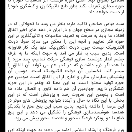
اسلامی بعنوان نهاد اصلی حوزه فرهنگ اگر مناسبات خودرا با
حوزه مجازی تعریف نکند بطور طبع تاثیرگذاری و کنشگری خودرا
از دست خواهد داد.
سید عباس صالحی تاکید دارد: بنظر می رسد با تحولاتی که در
زمینه مجازی در سطح جهان و در ایران در دهه های اخیر اتفاق
افتاده ما باید به سرعت به تعریف مناسبات و تاثیرگذاری بر این
حوزه فکر نماییم و آنچه این را ممکن می سازد صرفا دولت
الکترونیک نیست چون دولت الکترونیک تنها یک کار فناورانه
است. بدین سبب به نظر می آمد به جهت اینکه ما به طرف
چشم انداز هوشمند سازی فرهنگی حرکت نماییم، چند مورد را
با همدیگر لازم داشتیم که در کنار هم می تواند آن اتفاق را
میسر کند. نخستین آن دولت الکترونیک است. دومین آن
پشتیبانی سازمانی مالی و اداری از این اتفاق است. سومین هم
حوزه تولید محتوا است. به این معنا که چقدر در این حوزه
کنشگری داریم. چهارمین آن هم داده کاوی و اتصال داده ها
است و پنجمن این ضرورت رصد و پژوهش است که در این
بخش با این نگاه به حال و آینده بتوانیم پژوهش های موثر در
این عرصه را داشته باشیم. بدین سبب این پنج ضلع با یکدیگر
هندسه هوشمندسازی فرهنگی را تشکیل می دهد و این پنج
ضلع با دو رویکرد فرهنگ محور و اقتصاد محور پیش می رود.
وزیر فرهنگ و ارشاد اسلامی ادامه می دهد: به جهت اینکه این