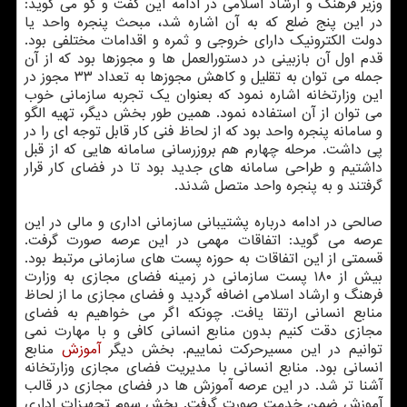
وزیر فرهنگ و ارشاد اسلامی در ادامه این گفت و گو می گوید:
در این پنج ضلع که به آن اشاره شد، مبحث پنجره واحد یا
دولت الکترونیک دارای خروجی و ثمره و اقدامات مختلفی بود.
قدم اول آن بازبینی در دستورالعمل ها و مجوزها بود که از آن
جمله می توان به تقلیل و کاهش مجوزها به تعداد ۳۳ مجوز در
این وزارتخانه اشاره نمود که بعنوان یک تجربه سازمانی خوب
می توان از آن استفاده نمود. همین طور بخش دیگر، تهیه الگو
و سامانه پنجره واحد بود که از لحاظ فنی کار قابل توجه ای را در
پی داشت. مرحله چهارم هم بروزرسانی سامانه هایی که از قبل
داشتیم و طراحی سامانه های جدید بود تا در فضای کار قرار
گرفتند و به پنجره واحد متصل شدند.
صالحی در ادامه درباره پشتیبانی سازمانی اداری و مالی در این
عرصه می گوید: اتفاقات مهمی در این عرصه صورت گرفت.
قسمتی از این اتفاقات به حوزه پست های سازمانی مرتبط بود.
بیش از ۱۸۰ پست سازمانی در زمینه فضای مجازی به وزارت
فرهنگ و ارشاد اسلامی اضافه گردید و فضای مجازی ما از لحاظ
منابع انسانی ارتقا یافت. چونکه اگر می خواهیم به فضای
مجازی دقت کنیم بدون منابع انسانی کافی و با مهارت نمی
توانیم در این مسیرحرکت نماییم. بخش دیگر
آموزش
منابع
انسانی بود. منابع انسانی با مدیریت فضای مجازی وزارتخانه
آشنا تر شد. در این عرصه آموزش ها در فضای مجازی در قالب
آموزش ضمن خدمت صورت گرفت. بخش سوم تجهیزات اداری