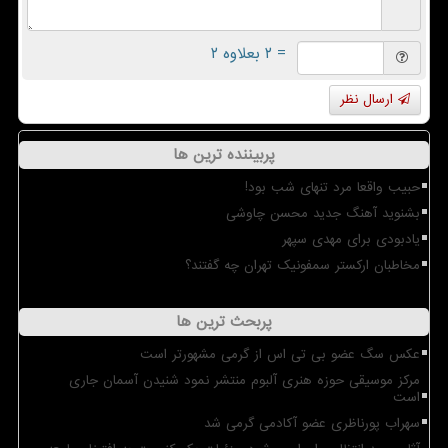
= ۲ بعلاوه ۲
ارسال نظر
پربیننده ترین ها
حبیب واقعا مرد تنهای شب بود!
بشنوید آهنگ جدید محسن چاوشی
یادبودی برای مهدی سپهر
مخاطبان ارکستر سمفونیک تهران چه گفتند؟
پربحث ترین ها
عکس سگ عضو بی تی اس از گرمی مشهورتر است
مرکز موسیقی حوزه هنری آلبوم منتشر نمود شنیدن آسمان جاری
است
سهراب پورناظری عضو آکادمی گرمی شد