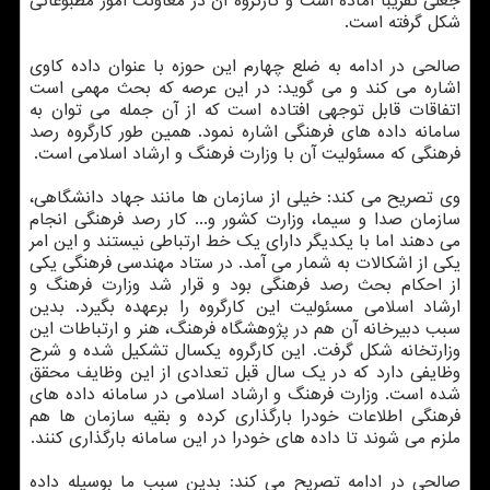
جعلی تقریباً آماده است و کارگروه آن در معاونت امور مطبوعاتی
شکل گرفته است.
صالحی در ادامه به ضلع چهارم این حوزه با عنوان داده کاوی
اشاره می کند و می گوید: در این عرصه که بحث مهمی است
اتفاقات قابل توجهی افتاده است که از آن جمله می توان به
سامانه داده های فرهنگی اشاره نمود. همین طور کارگروه رصد
فرهنگی که مسئولیت آن با وزارت فرهنگ و ارشاد اسلامی است.
وی تصریح می کند: خیلی از سازمان ها مانند جهاد دانشگاهی،
سازمان صدا و سیما، وزارت کشور و... کار رصد فرهنگی انجام
می دهند اما با یکدیگر دارای یک خط ارتباطی نیستند و این امر
یکی از اشکالات به شمار می آمد. در ستاد مهندسی فرهنگی یکی
از احکام بحث رصد فرهنگی بود و قرار شد وزارت فرهنگ و
ارشاد اسلامی مسئولیت این کارگروه را برعهده بگیرد. بدین
سبب دبیرخانه آن هم در پژوهشگاه فرهنگ، هنر و ارتباطات این
وزارتخانه شکل گرفت. این کارگروه یکسال تشکیل شده و شرح
وظایفی دارد که در یک سال قبل تعدادی از این وظایف محقق
شده است. وزارت فرهنگ و ارشاد اسلامی در سامانه داده های
فرهنگی اطلاعات خودرا بارگذاری کرده و بقیه سازمان ها هم
ملزم می شوند تا داده های خودرا در این سامانه بارگذاری کنند.
صالحی در ادامه تصریح می کند: بدین سبب ما بوسیله داده