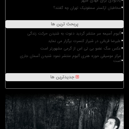
یادبودی برای مهدی سپهر
مخاطبان ارکستر سمفونیک تهران چه گفتند؟
پربحث ترین ها
آلبوم آسیمه سر منتشر گردید دعوت به شنیدن حرکت زندگی
علیرضا قربانی در شیراز کنسرت برگزار می نماید
عکس سگ عضو بی تی اس از گرمی مشهورتر است
مرکز موسیقی حوزه هنری آلبوم منتشر نمود شنیدن آسمان جاری
است
جدیدترین ها