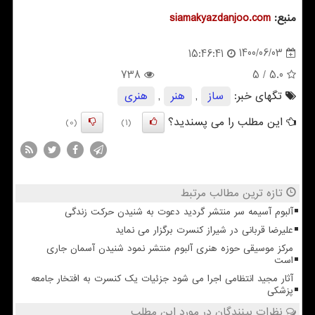
منبع:
siamakyazdanjoo.com
1400/06/03
15:46:41
738
/ 5
5.0
تگهای خبر:
ساز
,
هنر
,
هنری
این مطلب را می پسندید؟
(0)
(1)
تازه ترین مطالب مرتبط
آلبوم آسیمه سر منتشر گردید دعوت به شنیدن حرکت زندگی
علیرضا قربانی در شیراز کنسرت برگزار می نماید
مرکز موسیقی حوزه هنری آلبوم منتشر نمود شنیدن آسمان جاری
است
آثار مجید انتظامی اجرا می شود جزئیات یک کنسرت به افتخار جامعه
پزشکی
نظرات بینندگان در مورد این مطلب