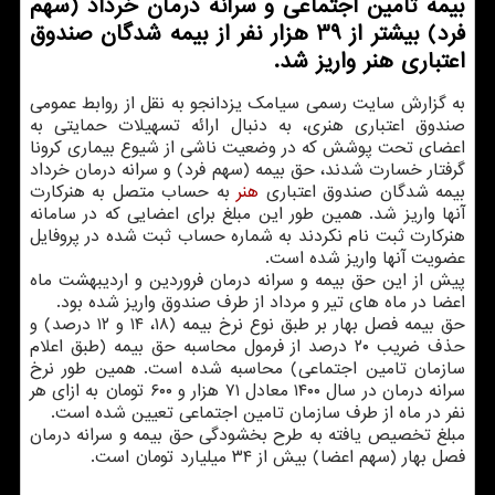
بیمه تأمین اجتماعی و سرانه درمان خرداد (سهم
فرد) بیشتر از 39 هزار نفر از بیمه شدگان صندوق
اعتباری هنر واریز شد.
به گزارش سایت رسمی سیامک یزدانجو به نقل از روابط عمومی
صندوق اعتباری هنری، به دنبال ارائه تسهیلات حمایتی به
اعضای تحت پوشش که در وضعیت ناشی از شیوع بیماری کرونا
گرفتار خسارت شدند، حق بیمه (سهم فرد) و سرانه درمان خرداد
بیمه شدگان صندوق اعتباری
هنر
به حساب متصل به هنرکارت
آنها واریز شد. همین طور این مبلغ برای اعضایی که در سامانه
هنرکارت ثبت نام نکردند به شماره حساب ثبت شده در پروفایل
عضویت آنها واریز شده است.
پیش از این حق بیمه و سرانه درمان فروردین و اردیبهشت ماه
اعضا در ماه های تیر و مرداد از طرف صندوق واریز شده بود.
حق بیمه فصل بهار بر طبق نوع نرخ بیمه (۱۸، ۱۴ و ۱۲ درصد) و
حذف ضریب ۲۰ درصد از فرمول محاسبه حق بیمه (طبق اعلام
سازمان تامین اجتماعی) محاسبه شده است. همین طور نرخ
سرانه درمان در سال ۱۴۰۰ معادل ۷۱ هزار و ۶۰۰ تومان به ازای هر
نفر در ماه از طرف سازمان تامین اجتماعی تعیین شده است.
مبلغ تخصیص یافته به طرح بخشودگی حق بیمه و سرانه درمان
فصل بهار (سهم اعضا) بیش از ۳۴ میلیارد تومان است.