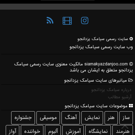
سایت رسمی سیامك یزدانجو
وب سایت رسمی سیامک یزدانجو
siamakyazdanjoo.com مالکیت معنوی سایت رسمی سیامک
یزدانجو متعلق به ایشان می باشد
میانبرهای سایت سیامک یزدانجو
درباره سیامک یزدانجو
آرشیو مطالب
موضوعات سایت سیامک یزدانجو
ساز
هنر
نمایش
آهنگ
موسیقی
جشنواره
هنرمند
نمایشگاه
آموزش
آلبوم
خواننده
آواز