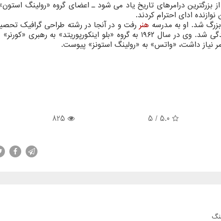
ز بزرگترین درامرهای تاریخ یاد می شود ـ اعضای گروه «رولینگ استون»
وازنده ادای احترام کردند.
هنر
رفت و در آنجا در رشته طراحی گرافیک تحصیل
بعد از فارغ التحصیلی در بندهای محلی مشغول نوازندگی شد. وی در سال ۱۹۶۲ به گروه «بلو اینکورپوریتد» به رهب
825
/ 5
5.0
نگ