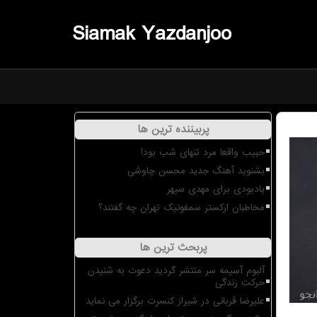
Siamak Yazdanjoo
پربیننده ترین ها
حبیب واقعا مرد تنهای شب بود!
بشنوید آهنگ جدید محسن چاوشی
یادبودی برای مهدی سپهر
مخاطبان ارکستر سمفونیک تهران چه گفتند؟
پربحث ترین ها
آلبوم آسیمه سر منتشر گردید دعوت به شنیدن
حرکت زندگی
علیرضا قربانی در شیراز کنسرت برگزار می نماید