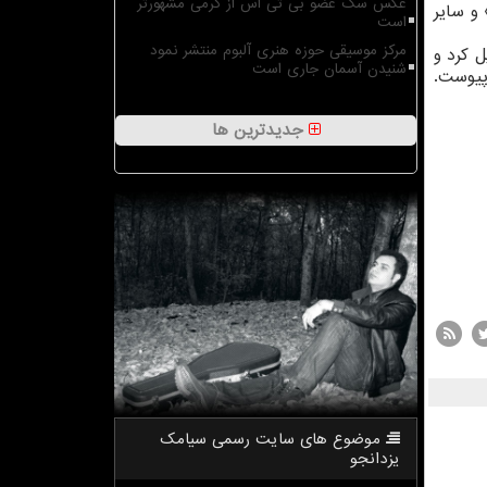
عکس سگ عضو بی تی اس از گرمی مشهورتر
 و سایر
است
مرکز موسیقی حوزه هنری آلبوم منتشر نمود
 کرد و
شنیدن آسمان جاری است
ری «کورنر» پیوست.
جدیدترین ها
موضوع های سایت رسمی سیامك
یزدانجو