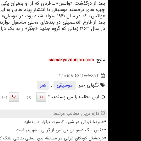
بعد از درگذشت «واتس» ـ فردی که از او بعنوان یکی ا
چهره های برجسته موسیقی با انتشار پیام هایی به این ن
«واتس» که در سال ۱۹۴۱ متولد شده بود، در «ومبلی» بزرگ شد. او به مدرسه
در سال ۱۹۶۳ زمانی که گروه جدید «جَگِر» و به یک درامر نیاز داشت، «واتس» به «رولینگ استونز» پیوست.
منبع:
siamakyazdanjoo.com
1400/06/04
13:01:18
تگهای خبر:
موسیقی
,
هنر
این مطلب را می پسندید؟
(0)
(1)
تازه ترین مطالب مرتبط
علیرضا قربانی در شیراز کنسرت برگزار می نماید
عکس سگ عضو بی تی اس از گرمی مشهورتر است
درخشش کودکان ایرانی در مسابقه بین المللی نقاشی هنگ ک