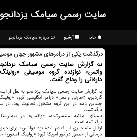
سایت رسمی سیامك یزدانجو
خانه
آرشیو
درباره سیامک یزدانجو
درگذشت یکی از درامرهای مشهور جهان موسی
به گزارش سایت رسمی سیامک یزدانجو
واتس» نوازنده گروه موسیقی «رولینگ
دارفانی را وداع گفت.
به گزارش سایت رسمی سیامک یزدانجو به نقل از ایسنا 
گاردین، «چارلی واتس» درامر انگلیسی گروه «رولین
درگذشت.
برمبنای بیانیه منتشرشده، «واتس» در بیمارستا
درگذشته است.
اوایل ماه جاری نیز اعلام شده بود «واتس» برای درنو
درمانی از حضور در تور آمریکا گروه «رولینگ استون» ج