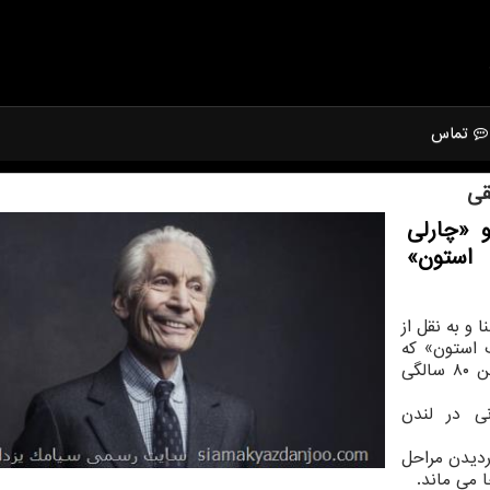
تماس
قی
 «چارلی
 استون»
و به نقل از
گ استون» که
چندین دهه در این گروه مشغول فعالیت بود، در سن ۸۰ سالگی
نی در لندن
ردیدن مراحل
ا می ماند.