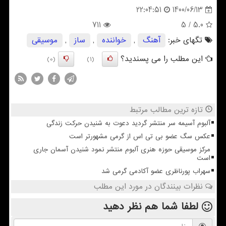
1400/06/13
22:04:51
711
/ 5
5.0
تگهای خبر:
آهنگ
,
خواننده
,
ساز
,
موسیقی
این مطلب را می پسندید؟
(0)
(1)
تازه ترین مطالب مرتبط
آلبوم آسیمه سر منتشر گردید دعوت به شنیدن حرکت زندگی
عکس سگ عضو بی تی اس از گرمی مشهورتر است
مرکز موسیقی حوزه هنری آلبوم منتشر نمود شنیدن آسمان جاری
است
سهراب پورناظری عضو آکادمی گرمی شد
نظرات بینندگان در مورد این مطلب
لطفا شما هم
نظر دهید