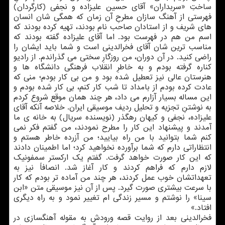
ساختِ «سربداران» آقای حسین علیزاده و نجفی (کارگردان)
فهرستی از آهنگ سازان مطرحِ آن زمان که همگی شان انسان
های شریف و از استادان صاحب نام بودند، تهیه کرده بودند که
اسم من هم در فهرست بود. اما آقای علیزاده گفته بودند که
مناسب ترین شان آقای فخرالدینی است و شما باید ایشان را
راضی کنید. در آن دوران، من روزگارِ سختی می گذراندم. از رادیو
کناره گرفته بودم و به خاطرِ انقلاب فرهنگی دانشگاه ها و
هنرستان عالی نیز تعطیل شده بود و من بی کار بودم؛ منی که
عادت کرده بودم از بامداد تا شب کار کنم، بی کار شده بودم و
این مساله بسیار آزارم می داد، هر چند همان موقع شروع کردم
به نوشتنِ تجزیه و تحلیل ردیف موسیقی ایران. خلاصه آنکه آقای
علیزاده، نجفی و کیهان رهگذر (نویسنده سریال) به خانه ی ما
آمدند و پیشنهاد این کار را مطرح نمودند، من گفتم فکر نمی
کنم شما بتوانید با من راه بیایید؛ من آزرده خاطر هستم و
انتظاراتی دارم که شما برآورده نخواهید کرد؛ اما اطمینان دادند
که این کار صورت خواهد گرفت. گفتم یک ارکستر سمفونیک
لازم دارم که فراهم کردند و کار آغاز شد. انصافاً نیز به
تعهداتشان خوب عمل کردند، هر چند من آماده تر بودم که کار
با سرعت بیشتری صورت گیرد. پس از آن نیز موسیقی متن «ابن
سینا» را نوشتم و مسیر زندگی ام تغییر نمود و به راهِ دیگری
افتاد.»
فخرالدینی بعد از روایت قصه ورودش به مقوله آهنگسازی در