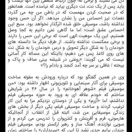
دل می نشیند و برخی نه؛ چون ارتباط منطقی بین آنها نیست و
باید پس از یک نت، نت دیگری بیاید که نیامده است. همانطور
که در صحبت کردن مهمست که در باطنِ من چه می گذرد؛
نغمات نیز احساس من را نشان میدهد. اگر آن حس وجود
نداشته باشد، موسیقی خلق شده اثرگذار نخواهد بود. منبع این
احساس عشق است؛ اما ما گاهی نمی دانیم به کجا وصل
هستیم. این یک موهبت الهی است که برخی این حس را دارند
و برخی ممکنست نداشته باشند. از طرفِ دیگر ما دانسته های
خودمان را به شکلِ دیگر تحویل و درس خودمان را به شکلِ نت
های روی کاغذ پس می دهیم؛ بااینکه این مساله کارِ آسانی
نیست که می گویند: «روغنی در شیشه بینی صاف و پاک و
بیخته / غافلی بر سر چه آمد کنجد و بادام را؟»
وی در همین گفتگو بود که درباره ورودش به مقوله ساخت
موسیقی برای آثار سینمایی و تلویزیونی اظهار داشته بود: «من
موسیقی فیلم «شوهر آهوخانم» را در سال ۴۶ در شرایطی
ساختم که خودم علاقه ای به ورود به حوزه موسیقی فیلم
نداشتم، اما «آزرم» و یکی از دوستانِ نزدیکم مرا به این کار
ترغیب کردند و ساخت موسیقی فیلم، یکی دیگر از بخش های
زندگی موسیقایی من شد، البته قبل از انقلاب از آنجائیکه
هارمونی، فرم و آفرینش و کنترپوان را تدریس می کردم و از
سویی نوازنده، آهنگ ساز و رهبر ارکستر بودم، موسیقی فیلم
چندان برایم جدی نشد تا این که «سربداران» را ساختم. زمانِ