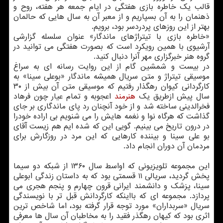
قالب یک خاطره بازی هفتگی در ایام جمعه هر هفته، روح و
ذهنمان را به آن بسپاریم و از معبر آن به سال هایی که حالمان
بهتر از این روزهای پردردسر بود، برویم.
«خاطره بازی با تیتراژهای ماندگار» عنوان سلسله گزارشی
آرشیوی با همین رویکرد است که بصورت هفتگی می توانید در
گروه هنر خبرگزاری مهر آنرا دنبال کنید.
در بیست و شمشین گام از این روایت رسانه ای به سراغ
موسیقی تیتراژ و متن سریال همیشه ماندگار «بوعلی سینا» به
کارگردانی کیوان رهگذار رفتیم که موسیقی متن آن بیش از ۳۰
سال پیش ازطریق یک
هنرمند
اعجوبه و تمام عیار چون فرهاد
فخرالدینی ساخته شد و از خود آنچنان رد پای ماندگاری بر جای
گذاشت که هرگاه نوا و نغمه هایش را می شنویم بی اراده خودرا
در درون تاریخ می بینیم. گویی این که شده ایم هم زیست آقای
بو علی سینا و بیننده کارهایی که این مرد در روزگارش برای
مردمان آن دوران انجام داد.
این مجموعه تلویزیونی که اواسط سال ۱۳۶۰ از شبکه دو سیما
پخش گردید، سریالی ۱۱ قسمتی بود که به داستان زندگی ابوعلی
سینا، پزشک و دانشمند ایرانی قرون چهارم و پنجم هجری می
پردازد. مجموعه ای که بااینکه کارگردانش قبل تر با نویسندگی
سریال «سربداران» مورد توجه قرار گرفته بود، اما شاخص ترین
اثری بود که کیهان رهگذر فقید را به مخاطبان آن سال ها معرفی