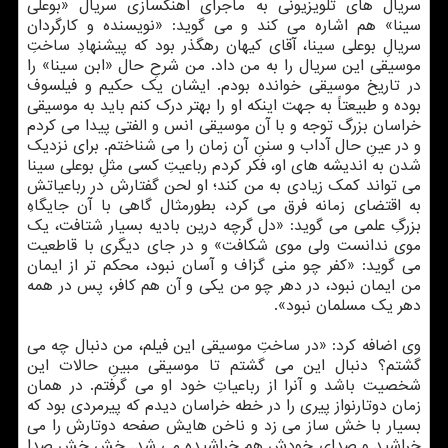
سریال های تلویزیونی به ماجرای آهنگسازی سریال «بوعلی
سینا» هم اشاره می کند و می گوید: «نویسنده و کارگردان
سریالِ بوعلی سینا، آقای کیهان رهگذر بود که پیشنهادِ ساختِ
موسیقی این سریال را به من داد. من شرحِ حال «ابن سینا» را
در تاریخ موسیقی خوانده بودم. ایشان یک حکیم و فیلسوف
بوده و طبیعتاً به جهت اینکه او را بهتر درک کنم باید به موسیقی
خراسان بزرگ توجه و با آن موسیقی انس و الفتی پیدا می کردم
و در عینِ حال آداب و سننِ آن زمان را می شناختم. برای نزدیک
شدن به اندیشه های او، فکر کردم رباعیتِ کسی مثلِ بوعلی سینا
می تواند کمک زیادی به من کند؛ او لحن گفتارش در رباعیاتش
به اقتضای زمانه فرق می کرد، بطورمثال گاهی با آن جایگاهِ
بزرگِ علمی می گوید: «دل گرچه درین بادیه بسیار شتافت، یک
موی ندانست ولی موی شکافت» و در جای دیگری با قاطعیت
می گوید: «کفر چو منی گزاف و آسان نبود، محکم تر از ایمان
من ایمان نبود، در دهر چو من یکی و آن هم کافر، پس در همه
دهر یک مسلمان نبود».
وی اضافه کرد: «در ساختِ موسیقی این فیلم، من دنبال چه می
گشتم؟ دنبال این می گشتم تا موسیقی مبینِ حالات این
شخصیت باشد و آنرا از رباعیاتِ خود او می گرفتم. در همان
زمان دوتارنواز پیری را در خطه خراسان دیدم که پیرمردی بود که
بسیار با خش ساز می زد و ناخن هایش صفحه دوتارش را می
خراشید و صدای خودش هم خراشیده می شد. خش خش صدا