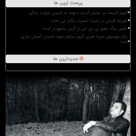
پربحث ترین ها
آلبوم آسیمه سر منتشر گردید دعوت به شنیدن حرکت زندگی
علیرضا قربانی در شیراز کنسرت برگزار می نماید
عکس سگ عضو بی تی اس از گرمی مشهورتر است
مرکز موسیقی حوزه هنری آلبوم منتشر نمود شنیدن آسمان جاری
است
جدیدترین ها