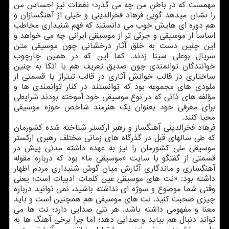
مهمست که در باطنِ من چه می گذرد؛ نغمات نیز احساس من
را نشان میدهد گویی فرهاد فخرالدینی و خیلی از آهنگسازان و
هم دوره ای هایش خوب می دانستند که فهم شنیداری مخاطب
اساساً از موسیقی و جزئی تر از موسیقی ایرانی چه می خواهد و
این چنین دست به خلق آثار درخشانی چون موسیقی متن
سریال بوعلی سینا زدند. کما این که در همین چارچوب
خوانندگان توانمندی چون صدیق تعریف هم با اتکا به چنین
ساختاری در قالب خوانش آثاری در قالب تیتراژ یا قسمتی از
ملودی های مجموعه بود که توانستند در کنار توانمندی ها و
مؤلفه های ذاتی که در نوع موسیقی خود آموخته بودند شرایطی
برای معرفی خود بعنوان یک هنرمند شاخص حوزه موسیقی
محیا کنند.
فرهاد فخرالدینی آهنگساز و رهبر ارکستر شناخته شده کشورمان
که طی سالهای قبل در گذرگاه های زمانی مختلف رهبری ارکستر
موسیقی ملی کشورمان را نیز به عهده داشته مدتی پیش در
قسمتی از گفتگو با سایت «موسیقی ما» بود که درباره مقوله
آهنگسازی و ماندگاری آثارش میان گوش شنیداری مردم اظهار
داشته بود: «نت های موسیقی عین کلماتِ ادبیات است؛ یعنی
وقتی شما موضوع و سوژه ای نداشته باشید، نمی توانید درباره
چیزی صحبت کنید. نت های موسیقی هم همچنین است و باید
معنا و مفهومی داشته باشد. هر نتی صدایی دارد؛ نت ها می
تواند دنبال هم بیاید و صدایی دهد؛ اما چرا برخی آهنگ ها به