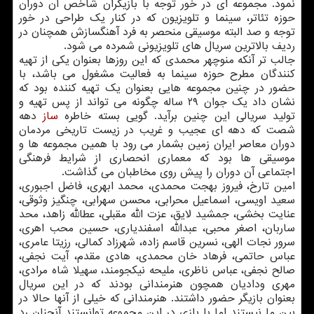
نمود. مجموعه ای در خور توجه با بازیگران شاخص آن دوران
حوزه تئاتر، سینما و تلویزیون که در کنار یک طراحی در خور
توجه و صد البته موسیقی منحصر به فرد آهنگسازش همچنان در
ردیف بالاترین سریال های تلویزیونی شمرده می شود.
جالب تر آنکه منوچهر محمدی که این روزها بعنوان یکی از تهیه
کنندگان مطرح حوزه سینما به فعالیت مشغول می باشد، با
حضور در چنین مجموعه هایی بعنوان یک تهیه کننده بود که
نشان داد یک جوان ۲۹ ساله چگونه می تواند از پس تهیه و
تولید سریالی این چنین برآید. گویی بسته خاطره
ساز
دهه
شصت که دهه ای عجیب و غریب در زیست تاریخی مردمان
دوران معاصر ایران زمین بشمار می رود با همین مجموعه ها و
موسیقی ها بود که معماری انحصاری از شرایط فرهنگی
اجتماعی آن دوران را پیش روی مخاطبان می گذاشت.
امین تارخ، فیروز بهجت محمدی، محمد ابهری، فاضل اجبوری،
سعید اویسی، اسماعیل محرابی، محسن سهرابی، چنگیز وثوقی،
عنایت بخشی، جمشید لایق، عزت الله مقبلی، عطالله زاهد، محد
ساربان، اصغر محبی، عبدالله اسفندیاری، حسین محب اهری،
سرور نجات الهی، نسرین قاسم زاده، شهرزاد کمالی، رزیتا عامری،
عباس حاتمی، فرهاد خان محمدی، هادی مقدم، آیت نجفی،
صالح نجفی، عباس ناظری، ملیحه نیکجومند، سهیلا شاه مرادی،
مهری ودادیان همچون هنرمندانی بودند که در این سریال
بعنوان بازیگر حضور داشتند. هنرمندانی که خیلی از آنها حالا در
بین ما نیستند اما با بازی در این مجموعه توانستند آنچنان رد