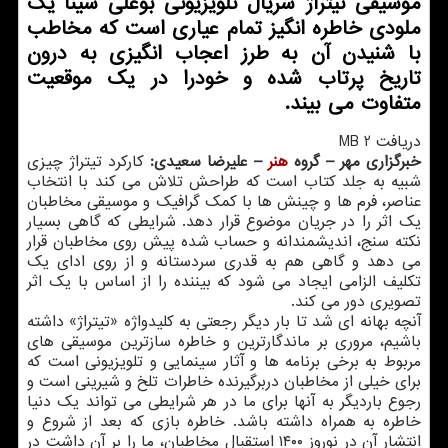
موسیقی تیتراژ سریال تلویزیونی بوعلی سینا یک
ملودی خاطره انگیز تمام عیاری است که مخاطب
با شنیدن آن به طرز اعجاب انگیزی به درون
تاریخ پرتاب شده و خودرا در یک موقعیت
متفاوت می بیند.
دریافت 2 MB
خبرگزاری مهر – گروه
هنر
– علیرضا سعیدی:
کارکرد تیتراژ چیزی
شبیه به جلد کتاب است که طراحش تلاش می کند با انتخاب
عناصر، فرم ها و چینش ها با کمک گرافیک و موسیقی مخاطبان
یک اثر را در جریان موضوع قرار دهد. شرایطی که گاهی بسیار
نکته سنج، اندیشمندانه و حساب شده پیش روی مخاطبان قرار
می دهد و گاهی هم به قدری سردستانه و از روی ادای یک
تکلیف الزامی ایجاد می شود که بیننده را از اساس با یک اثر
تصویری دور می کند.
آنچه بهانه ای شد تا بار دیگر رجعتی به کلیدواژه «تیتراژ» داشته
باشیم، مروری بر ماندگارترین و خاطره سازترین موسیقی های
مربوط به برخی برنامه ها و آثار سینمایی و تلویزیونی است که
برای خیلی از مخاطبان دربرگیرنده خاطرات تلخ و شیرینی است و
رجوع باردیگر به آنها برای ما در هر شرایطی می تواند یک دنیا
خاطره به همراه داشته باشد. خاطره بازی که بعد از شروع و
انتشار آن در نوروز ۱۴۰۰ استقبال مخاطبان، ما را بر آن داشت در