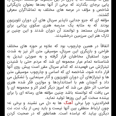
پایی برجای بگذارند که برخی از آنها بعدها بعنوان بازیگرانی
شاخص و مؤلف در عرصه های مختلف به تماشاگران معرفی
گشتند.
مؤلفه ای که جزو جدایی ناپذیر سریال های آن دوران تلویزیون
بودند که به مثابه یک مدرسه هنری سکوی پرتابی برای
هنرمندان مستعد و توانمند آن دوران شدند و این چنین بر
تارک هنر این سرزمین درخشیدند.
اتفاقاً در همین چارچوب بود که علاوه بر حوزه های مختلف
طراحی و بازیگری این سریال، موسیقی متن اثر نیز به شدت
مورد استقبال مخاطبان قرار گرفته و به صورتی تبدیل به
شناسنامه تمام عیار مجموعه ای شد که مردم حتی با شنیدن
تیتراژش می فهمیدند که کدام سریال مقرر است پیش روی آنها
قرار داده شود، شاخصه ای که اساس و چارچوب موسیقی متن
ها و تیتراژهای آن دوران تلویزیون و آثار سینمایی را تشکیل می
داد و آنچنان هم با استانداردها و موازین فکر شده هنری
صاحب اثر خلق می شد که امروز دیگر کمتر اثر و مجموعه ای را
می یافت که توانسته باشد چنین مؤلفه های رسانه ای را برای
بیننده سخت گیر این روزها تولید نماید.
فخرالدینی: چرا برخی
آهنگ
ها به دل می نشیند و برخی نه؛
چون ارتباط منطقی بین آنها نیست و باید پس از یک نت، نت
دیگری بیاید که نیامده است. همانطور که در صحبت کردن