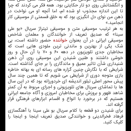
و انگشتانش روی دو تار حکایتی بود. همه فکر می کردند که چرا
تا این اندازه مجذوب او شده ام، اما آنچه او می نواخت در
ذهنِ من نوای دل انگیزی بود که به خلق قسمتی از موسیقی کار
انجامید.»
به هر ترتیب موسیقی متن و موسیقی تیتراژ سریال «بو علی
سینا» که صدیق تعریف از خوانندگان و معلمان شاخص
موسیقی ایرانی در آن بعنوان
خواننده
حضور داشته است، بی
شک یکی از بهترین و ماندنی ترین ملودی هایی است که
مخاطبان جدی تلویزیون در دهه ۶۰ و ۷۰ با آن حال و روز
خوشی داشتند و طنین شنیدن این موسیقی روی آن ذهن
شنیداری شأن تاثیر عمیق و ماندگاری را بر جای گذاشته است.
شرایطی که با نگارش چنین گزاره های رسانه ای به بهانه خاطره
بازی متوجه دوری از شرایطی می شویم که تا همین چند سال
پیش محور اصلی تبلور اندیشه ای خردورزانه بود که در این سال
ها با تماشای سریال های تلویزیونی و اجزای مربوط به آن کمتر
شاهد ظهور و بروزش برای مخاطبان امروزی و آگاه جامعه ایرانی
هستیم که در برخورد با انواع و اقسام ابزارهای فرهنگی قرار
گرفته اند.
برای شنیدن دو قطعه با کلام سریال بو علی سینا با آهنگسازی
فرهاد فخرالدینی و خوانندگی صدیق تعریف اینجا و اینجا را
کلیک کنید.