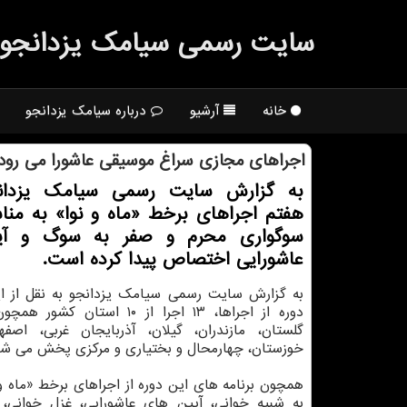
سایت رسمی سیامك یزدانجو
خانه
آرشیو
درباره سیامک یزدانجو
اجراهای مجازی سراغ موسیقی عاشورا می رود
به گزارش سایت رسمی سیامک یزدانج
هفتم اجراهای برخط «ماه و نوا» به منا
سوگواری محرم و صفر به سوگ و آی
عاشورایی اختصاص پیدا کرده است.
به گزارش سایت رسمی سیامک یزدانجو به نقل از ایس
دوره از اجراها، ۱۳ اجرا از ۱۰ استان ک
گلستان، مازندران، گیلان، آذربایجان غربی، اصفها
خوزستان، چهارمحال و بختیاری و مرکزی پخش می شو
همچون برنامه های این دوره از اجراهای برخط «ماه و 
به شبیه خوانی، آیین های عاشورایی، غزل خوانی، 