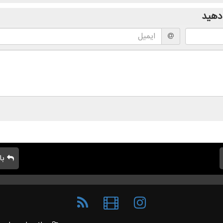
دهید
با