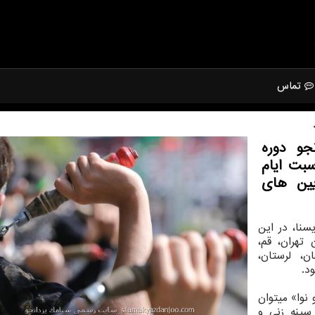
تماس
و دوره
سبت ایام
ین های
نا، در این
شور همچون تهران، قم،
ن، لرستان،
د.
نوا» میتوان
سینه زنی و