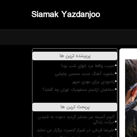
Siamak Yazdanjoo
پربیننده ترین ها
حبیب واقعا مرد تنهای شب بود!
بشنوید آهنگ جدید محسن چاوشی
یادبودی برای مهدی سپهر
مخاطبان ارکستر سمفونیک تهران چه گفتند؟
پربحث ترین ها
آلبوم آسیمه سر منتشر گردید دعوت به شنیدن
حرکت زندگی
علیرضا قربانی در شیراز کنسرت برگزار می نماید