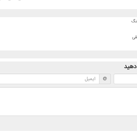
نگ
قی
دهید