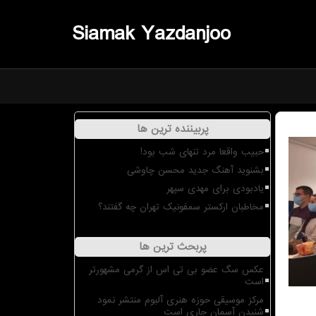
Siamak Yazdanjoo
پربیننده ترین ها
حبیب واقعا مرد تنهای شب بود!
بشنوید آهنگ جدید محسن چاوشی
یادبودی برای مهدی سپهر
مخاطبان ارکستر سمفونیک تهران چه گفتند؟
پربحث ترین ها
عکس سگ عضو بی تی اس از گرمی مشهورتر
است
مرکز موسیقی حوزه هنری آلبوم منتشر نمود
شنیدن آسمان جاری است