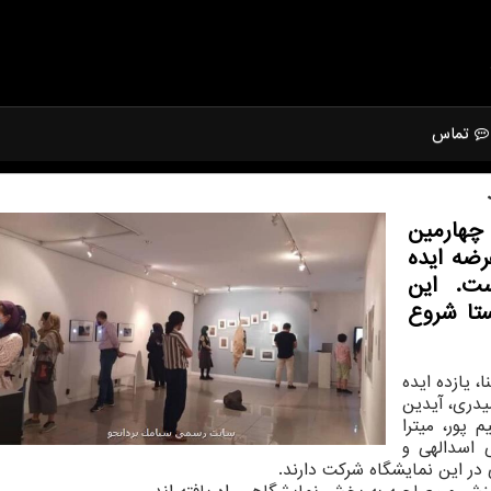
تماس
چهارمین
رضه ایده
ت. این
ری ویستا شروع
 یازده ایده
شیدری، آیدین
 پور، میترا
 اسدالهی و
 در این نمایشگاه شرکت دارند.