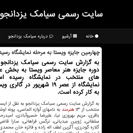
سایت رسمی سیامك یزدانجو
خانه
آرشیو
درباره سیامک یزدانجو
چهارمین جایزه ویستا به مرحله نمایشگاه رسید
به گزارش سایت رسمی سیامک یزدانجو 
دوره جایزه هنر معاصر ویستا به بخش ع
های منتخب در نمایشگاه رسیده اس
نمایشگاه از عصر ۱۹ شهریور در گال
به کار کرده است.
به گزارش سایت رسمی سیامک یزدانجو به نقل از ایسنا،
منتخب از ۱۳
هنرمند
به نامهای آوازه الماسی، پونه او
باقری، مریم بهروزی نیا، علیرضا خسروآبادی، امیدرحیم
سلطانی، ژوبین عبدیانی، نرگس فراهانی، سارا قاضی
گلاره گودرزی، آگرین لطف اله زاده و فائزه خان محمدی