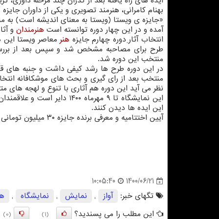
ایده های راه یافته بعد از گذران چند مرحله داوری، گ
بهنام کامرانی، هنرمند تصویری و یکی از داوران جایزه
«جایزه ی ویستا (ویستا به معنای اندیشه است) به من
آمده و در این چهار دوره توانسته است
هنرمندان
و آثا
انتخاب آثار ِدوره چهارم جایزه
هنر
منتخب این دوره شد.
در این دوره طرح ها رشد کیفی داشت و جنبه های قو
منتخب بعد از رای گیری و بحث های موشکافانه انتخاب
نظر می آید این دوره هم آثاری با تنوع و لهجه های متف
این ایده ها دیدن کنند.
آیین اختتامیه و معرفی برنده جایزه ۳۰ میلیون تومانی با روشن شدن وضعیت بحرانی این روزهای کرونایی اطلاع رسانی خواهد شد.
1400/06/21
10:05:40
تگهای خبر:
آواز
,
نمایش
,
نمایشگاه
,
هن
این مطلب را می پسندید؟
(0)
(1)