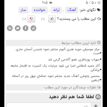
905
/ 5
5.0
تگهای خبر:
آهنگ
,
ترانه
,
خواننده
,
ساز
این مطلب را می پسندید؟
(0)
(1)
تازه ترین مطالب مرتبط
مرکز موسیقی حوزه هنری آلبوم منتشر نمود شنیدن آسمان جاری
است
سهراب پورناظری عضو آکادمی گرمی شد
آثار مجید انتظامی اجرا می شود جزئیات یک کنسرت به افتخار جامعه
پزشکی
محسن چاوشی آهنگ جدید منتشر نمود تماشای چهل روز در آستانه
اربعین
نظرات بینندگان در مورد این مطلب
لطفا شما هم
نظر دهید