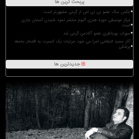
پربحث ترین ها
عکس سگ عضو بی تی اس از گرمی مشهورتر است
مرکز موسیقی حوزه هنری آلبوم منتشر نمود شنیدن آسمان جاری
است
سهراب پورناظری عضو آکادمی گرمی شد
آثار مجید انتظامی اجرا می شود جزئیات یک کنسرت به افتخار جامعه
پزشکی
جدیدترین ها