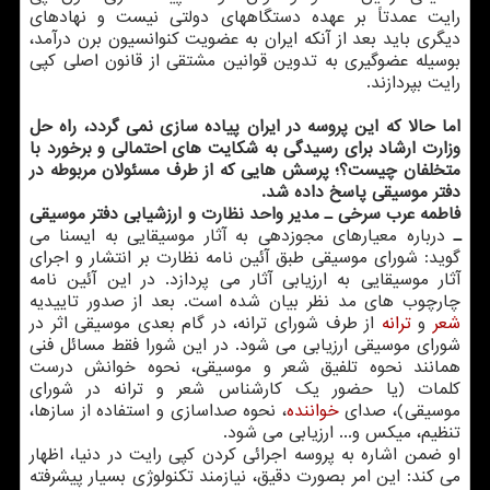
رایت عمدتاً بر عهده دستگاههای دولتی نیست و نهادهای
دیگری باید بعد از آنکه ایران به عضویت کنوانسیون برن درآمد،
بوسیله عضوگیری به تدوین قوانین مشتقی از قانون اصلی کپی
رایت بپردازند.
اما حالا که این پروسه در ایران پیاده سازی نمی گردد، راه حل
وزارت ارشاد برای رسیدگی به شکایت های احتمالی و برخورد با
متخلفان چیست؟؛ پرسش هایی که از طرف مسئولان مربوطه در
دفتر موسیقی پاسخ داده شد.
فاطمه عرب سرخی ـ مدیر واحد نظارت و ارزشیابی دفتر موسیقی
ـ
درباره معیارهای مجوزدهی به آثار موسیقایی به ایسنا می
گوید: شورای موسیقی طبق آئین نامه نظارت بر انتشار و اجرای
آثار موسیقایی به ارزیابی آثار می پردازد. در این آئین نامه
چارچوب های مد نظر بیان شده است. بعد از صدور تاییدیه
شعر
و
ترانه
از طرف شورای ترانه، در گام بعدی موسیقی اثر در
شورای موسیقی ارزیابی می شود. در این شورا فقط مسائل فنی
همانند نحوه تلفیق شعر و موسیقی، نحوه خوانش درست
کلمات (یا حضور یک کارشناس شعر و ترانه در شورای
موسیقی)، صدای
خواننده
، نحوه صداسازی و استفاده از سازها،
تنظیم، میکس و... ارزیابی می شود.
او ضمن اشاره به پروسه اجرائی کردن کپی رایت در دنیا، اظهار
می کند: این امر بصورت دقیق، نیازمند تکنولوژی بسیار پیشرفته