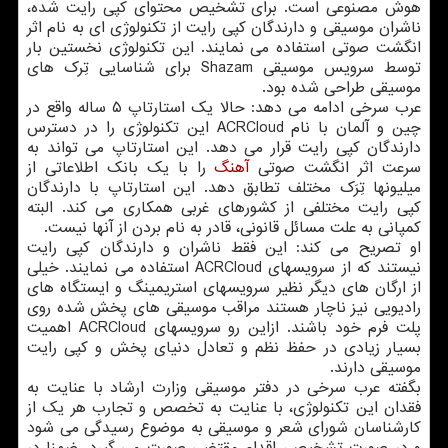
هوش مصنوعی است. برای تشخیص محتوای کپی رایت شده،
ناشران موسیقی و دارندگان کپی رایت از تکنولوژی ای به نام اثر
انگشت صوتی استفاده می نمایند. این تکنولوژی نخستین بار
توسط سرویس موسیقی Shazam برای شناسایی تِرک های
موسیقی طراحی شده بود.
عرب سرخی ادامه می دهد: حالا یک استارتاپ ۵ ساله واقع در
چین و آلمان با نام ACRCloud این تکنولوژی را در دسترس
دارندگان کپی رایت قرار می دهد. این استارتاپ می تواند به
سرعت اثر انگشت صوتی
آهنگ
را با یک بانک اطلاعاتی از
میلیونها تِرَک مختلف تطابق دهد. این استارتاپ با دارندگان
کپی رایت مختلفی از کشورهای غربی همکاری می کند. البته
کمپانی به علت مسائل قانونی، قادر به نام بردن از آنها نیست.
او تصریح می کند: این فقط ناشران و دارندگان کپی رایت
نیستند که از سرویسهای ACRCloud استفاده می نمایند. خیلی
از ارگان های دیگر نظیر سرویسهای استریمینگ و ایستگاه های
رادیویی نیز ناچار هستند مراقب موسیقی های پخش شده روی
پلت فرم خود باشند. ازاین رو سرویسهای ACRCloud اهمیت
بسیار زیادی در حفظ نظم و تعادل دنیای پخش و کپی رایت
موسیقی دارند.
بگفته عرب سرخی در دفتر موسیقی وزارت ارشاد با عنایت به
فقدان این تکنولوژی، با عنایت به تخصص و تجارب هر یک از
کارشناسان شورای شعر و موسیقی به موضوع رسیدگی می شود