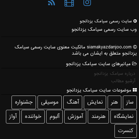
سایت رسمی سیامك یزدانجو
وب سایت رسمی سیامک یزدانجو
siamakyazdanjoo.com مالکیت معنوی سایت رسمی سیامک
یزدانجو متعلق به ایشان می باشد
میانبرهای سایت سیامک یزدانجو
درباره سیامک یزدانجو
آرشیو مطالب
موضوعات سایت سیامک یزدانجو
ساز
هنر
نمایش
آهنگ
موسیقی
جشنواره
نمایشگاه
هنرمند
آموزش
آلبوم
خواننده
آواز
كنسرت