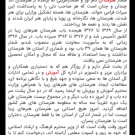
شمار
هنرمندان
نام آور و افتخارآفرینی که برآمده از هنرستان اند
چندان و چنان است که هر صاحب دلی را به پاسداشت این
میراث فرامی خواند. هنرستان ها، هسته تشکیل وزارتی برای هنر
شدند، هنرستان ها، نگارخانه ی پویا و پایای هنر ایران شدند و
نقش ها زدند و نغمه ها پرداختند.
از سال ۱۳۶۹ تا ۱۳۷۶ هیجده باب هنرستان هنرهای زیبا در
کشور تأسیس شد و از ۱۳۷۶ تا ۱۳۸۴ سیزده باب. در سال ۱۳۹۶
زمانی که به مأموریت معاونت هنری منصوب شدم، شمار
هنرستان ها همان ۳۹ باب بود و شماری از استان ها هنرستان
نداشتند و بسا استعداد و علاقه مند که مجال و امکان تحصیل
در هنرستان نمی یافتند.
از بخت شکر دارم و از روزگار هم که به دستیاری همکاران و
برادران عزیز و دلسوزم در اداره کل
آموزش
و در تمامی ادارات
کل استان ها به سعیِ ستوده و جهدِ بلیغ و با نگاهی برنامه ای،
مطالعاتِ ایجاد هنرستان های هنرهای زیبا با همراهی وزارت
محترم آموزش و پرورش به اینجا رسید که در دو سال پشت سر
ده باب و از امروز ده باب دیگر و در مجموع بیست هنرستان طی
یک دوره تقریباً سه ساله به منظومه هنرستان های هنر کشور
اضافه گردید. امروز هیچ استانی بی هنرستان هنرهای زیبا
نیست اما در شمارِ اندکی از استان ها یا فقط هنرستان دختران
است یا هنرستان پسران.
امروز وقت وقت است که از وزیر محترم فرهنگ و ارشاد اسلامی
که خود به زیور و کسوت معلمی آراسته اند، درخواست کنم تا با