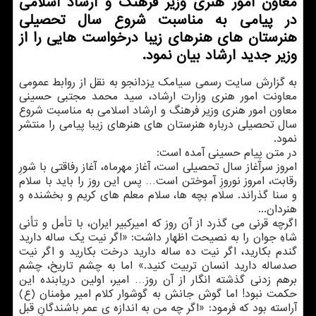
معاون امور هنری وزیر فرهنگ و ارشاد اسلامی
در پیامی به مناسبت شروع سال تحصیلی
هنرستان های هنرهای زیبا درخواست هایی را از
وزیر جدید ارشاد بیان نمود.
به گزارش سایت رسمی سیامک یزدانجو به نقل از روابط عمومی
معاونت امور هنری وزارت ارشاد، سید محمد مجتبی حسینی
معاون امور هنری وزیر فرهنگ و ارشاد اسلامی به مناسبت شروع
سال تحصیلی درباره هنرستان های هنرهای زیبا پیامی را منتشر
نمود.
در متن پیام حسینی آمده است:
امروز سرآغاز سال تحصیلی است، آغاز مهرماه، آغاز رفاقتی با شورِ
رقابت، امروز نوروزِ آموختن است… پس این روز را باید با سلام
و سنا گذراند. سلام بچه ها، سلام معلم های کریم و بخشنده و
هنردان...
اگرچه قرنی می گذرد از آن روز که امیرکبیر ایران، با تأمل و تأنی
شاهِ جوان را به نصیحت اظهار داشت: «اگر نیت یک ساله دارید
گندم بکارید، اگر نیت ده ساله دارید درخت بکارید و اگر نیت
صدساله دارید انسان تربیت کنید.» اما به چشم تاریخ، چشم
برهم زدنی گذشته انگار از آن روز… امیر، اولین دریابنده این
حکمت نبود! اما گوش جانش به گوشوار کلام امیر مؤمنان (ع)
آراسته بود که فرمود: «اگر چه من به اندازه ی عمر باشندگانِ قبل