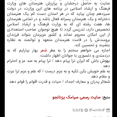
عنایت به حاصل درخشان و پرارزش هنرستان های وزارت
فرهنگ و ارشاد اسلامی در برنامه های این وزارت، در دولت
سیزدهم چنان بیاید که در هر استان دست کم یک هنرستان
دخترانه و یک هنرستان پسرانه فعال باشد و در تمامی هنرستان
ها، هفت رشته ای که به وزارت فرهنگ و ارشاد اسلامی
تخصیص دارد، تدریس گردد تا هیچ نوجوان صاحب استعدادی
از این امکان محروم نماند و کشور عزیزمان بتواند فرزندان
برومندش را در قامت هنرمندان متعهد و توانمند به نظاره
بنشیند و تحسین کند.
اجازه می خواهم سخنم را به عطر
شعر
بهار بیارایم که به
دردمندی و دلسوزی با جوانان اظهار داشت:
بهوش باش که ایران ترا پیام دهد / ترا پیام به صد عز و احترام
دهد
به علم خویش بکن تکیه و به عزم درست / که علم و عزم ترا عزت
و مقام دهد
شعائر پدران و معارف اجداد / حیات و قدرت اقوام را قوام دهد
منبع:
سایت رسمی سیامك یزدانجو
1400/07/04
11:11:25