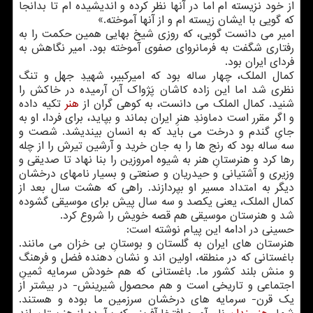
از خود نزیسته ام اما در آنها نظر کرده و اندیشیده ام تا بدانجا
که گویی با ایشان زیسته ام و از آنها آموخته.»
امیر می دانست گویی، که روزی شیخ بهایی همین حکمت را به
رفتاری شگفت به فرمانروای صفوی آموخته بود. امیر نگاهش به
فردای ایران بود.
کمال الملک، چهار ساله بود که امیرکبیر، شهیدِ جهل و تنگ
نظری شد اما این زاده کاشان پَژواک آن آرمیده در خاکش را
شنید. کمال الملک می دانست، به کوهی گران از
هنر
تکیه داده
و اگر مقرر است دماوندِ هنرِ ایران بماند و بپاید، برای فردا، او به
جایِ گندم و درخت می باید که به انسان بیندیشد. شصت و
سه ساله بود که رنج ها را به جان خرید و آرشین تیرش را از چله
رها کرد و هنرستانِ هنر به شیوه امروزین را بنا نهاد تا صدیقی و
وزیری و آشتیانی و حیدریان و صنعتی و بسیار نامهای درخشان
دیگر به امتداد مسیر او بپردازند. راهی که هشت سال بعد از
کمال الملک، یعنی یکصد و سه سال پیش برای موسیقی گشوده
شد و هنرستان موسیقی هم قصه خویش را شروع کرد.
حسینی در ادامه این پیام نوشته است:
هنرستان های ایران به گلستان و بوستانِ بی خزان می مانند.
باغستانی که در منطقه، اولین اند و نشان دهنده فضل و فرهنگ
و منش بلند کشور ما. باغستانی که هم خودش سرمایه ثمینِ
اجتماعی و تاریخی است و هم محصول شیرینش- در بیشتر از
یک قرن- سرمایه های درخشان سرزمین ما بوده و هستند.