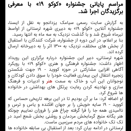
مراسم پایانی جشنواره «کوکو 19» با معرفی
برگزیدگان اجرا شد.
به گزارش سایت رسمی سیامک یزدانجو به نقل از ایسنا،
جشنواره آنلاین «کوکو ۱۹» به دبیری شهره لرستانی از اواسط
تیرماه شروع شد و با گذشت نزدیک به سه ماه به انتها رسید.
بنا بر اعلام، در این دوره از جشنواره، شرکت کنندگان با استقبال
از بخش های مختلف، نزدیک به ۱۳۰۰ اثر را به دبیرخانه ارسال
کرده اند.
شهره لرستانی، دبیر این جشنواره درباره برگزاری این رویداد
اظهار داشت: جشنواره فرهنگی و هنری «کوکو ۱۹» با رویکرد
آگاهی افزایی مشارکتی در حوزه کووید - ۱۹ جهت شکستن
زنجیره انتقال این بیماری فعالیت خودرا با سوق دادن کودکان و
نوجوانان این آب و خاک به سمت
هنر
و ادبیات و فرهنگ
سازی و نهادینه کردن رعایت پرتکل های بهداشتی در خانواده
ها شروع کرد.
او اضافه کرد: ما بر آن بودیم تا در این برهه تاریخی حساس که
کووید - ۱۹ سایه خویش را بر جهان افکنده و یاس و ترس و
ناامیدی همه جا را فرا گرفته چراغ هنر را فروزان نماییم چونکه
هنر یگانه منبع گرمابخش مردمان و روشنی بخش شمع امید در
تک تک خانواده های مردم سرزمین ماست.
لرستانی در ادامه بیان کرد: بعد از استقبال بی سابقه خانواده ها