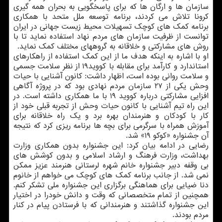
سازمان ها و ارگان ها که برای پاسخگویی به بحران همه گیری
کرونا تلاش می کردند، برنامه توسعه ملل متحد با همکاری
برنامه کمک های کوچک تسهیلات محیط زیست جهانی در ایران
توانست از ظرفیت سازمان های مردم نهاد استفاده نماید تا با
روش های مشارکتی و خلاقانه به گروههای مختلف کمک نماید.
او با اشاره به اینکه هدف ما از این کمک استفاده از راهکارهای
استاندارد و کارآمد برای مقابله با کووید۱۹ از نظر سلامت جسمی
و سلامت روانی بوده است، اظهار داشت: کانون آشنایی با حیات
وحش یکی از ۲۷ سازمان مردم نهادی بود که در پروژه آگاهی
افزایی مشارکتی درباره کووید ۱۹ با ما همکاری داشته است. در
این راه تیم آشنایی با کانون حیات وحش از تجربه قبلی خود از
کار با کودکان و هنرمندان بهره برد و یک راه خلاقانه برای
آموزش همراه با سرگرمی برای بچه ها برنامه ریزی کرد که نتیجه
آن جشنواره «کوکو ۱۹» شد.
رضایی در ادامه بیان کرد: این جشنواره بدون همکاری وزارت
بهداشت، وزارت فرهنگ و ارشاد اسلامی و بدون کوشش های
بی وقفه دبیر جشنواره خانم شهره لرستانی هنرمند عزیز ممکن
نمی شد. از جانب برنامه کمک های کوچک می خواهم از خانوم
دنا ضیایی برای هماهنگی برگزاری این جشنواره ملی تشکر کنم.
همچنین از تمام متخصصانی که وقت و دانش خودرا در اختیار
این جشنواره گذاشتند و هنرمندانی که با فرستادن پیام در کنار
مردم بودند.