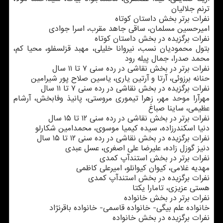
ترنم جلالیان
نفرات برتر بخش داستان کوتاه
امیرحسین مسلمان، ساقی جاهد مقرب، اسرا جوادی
نفرات برگزیده در بخش داستان کوتاه
بتول محمودیان نسب، نیروانا خلیلی، مهبد قزلسفلو، محیا کم،
محمد صدرا، جمال پیله رود
نفرات برتر در بخش نقاشی در رده سنی ۷ تا ۱۱ سال
حنانه برزوئی، آرتا و آرتین یاری، یاسین صلاح پور شیرامین
نفرات برگزیده در بخش نقاشی در رده سنی ۷ تا ۱۱ سال
مهرآرا موحد مهر، زهرا تیموری مروستی، پانیذ وفابخش، آرشام
عظیمی، ساینا صباغ
نفرات برتر در بخش نقاشی در رده سنی ۱۲ تا ۱۵ سال
دنیا اسکندرزاده، سیده کیمیا موسوی، محمدامین شکارلو
نفرات برگزیده در بخش نقاشی در رده سنی ۱۲ تا ۱۵ سال
دنیز گوزل زاده، علیرضا علی اصغری، عسل عبدی
نفرات برتر در بخش استندآپ کمدی
مهدیه غلامی، کیوان کیوانلو، امیرعلی کاظمی
نفرات برگزیده در بخش استندآپ کمدی
هستی عزیزی، تامارا یکتا
نفرات برتر در بخش خانواده
خانواده علم بیگی- خانواده قاسمی- خانواده باقرنژاد
نفرات برگزیده در بخش خانواده