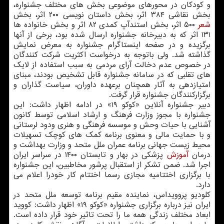
و کودکان در محورهای موضوعی بخش های مختلف جشنواره،
بخش نقاشی ۳۸۴ اثر، بخش داستان نویسی ۲۰۰ اثر، بخش
شعر
۵۰۰ اثر، بخش استندآپ کمدی ۸۲ اثر و بخش خانواده ها
۱۳۱ اثر که به دبیرخانه جشنواره ارسال شده بود، برخی از آنها
برگزیده و در صفحه اینستاگرام جشنواره به معرض نمایش
گذاشته شد. ولی باتوجه به درخواست اکثریت شرکت کنندگان
در خصوص عدم دخالت آرای مردمی به سبب استفاده از لایک
های تقلبی که در سامانه جشنواره قابل تشخیص بودند، مبنای
امتیازدهی به آثار همچنان برعهده داوران، سیاست گذاران و
برگزارکنندگان جشنواره قرار گرفت.
دبیر جشنواره آنلاین «کوکو ۱۹» در ادامه اظهار داشت: این
جشنواره با مجوز وزارت فرهنگ و ارشاد اسلامی توسط کانون
آشنایی با حیات وحش و موسسه فرهنگی و هنری ودود لرستانی
و با حمایت مالی و معنوی برنامه کمک های کوچک تسهیلات
محیط زیست جهانی برنامه عمران ملل متحد و وزارت بهداشت و
درمان
آموزش
پزشکی در بهار و تابستان ۱۴۰۰ در سراسر ایران
اجرا شد. ضمن تشکر از استقبال پرشور مخاطبین، این جشنواره
با برگزاری اختتامیه مجازی رسما اختتام کار خودرا اعلام می
دارد.
کلودیو پروویداس، نماینده مقیم برنامه توسعه ملل متحد در
ایران نیز درباره برگزاری جشنواره «کوکو ۱۹» اظهار داشت: کووید
ابعاد مختلف زندگی همه ما را تحت تاثیر خود قرار داده است.