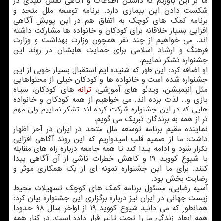
ما بر این باوریم که داشتن اطلاعات و آگاهی نقش کلیدی در
شکست دادن این بیماری دارد. برنامه توسعه ملل متحد و
برنامه کمک های کوچک به اتفاق هم در این پویش آگاهی
افزایی بسیار خلاقانه برای کودکان و خانواده ها مشارکت داشته
اند. می خواهیم از چند نفر همچون وزارت بهداشت و وزارت
فرهنگ و ارشاد اسلامی برای حمایت هایشان در روند این
جشنواره تشکر نماییم.
او اضافه کرد: این طور که شنیده ایم استقبال بسیار خوبی از این
جشنواره شده است و خانواده ها و کودکان خیلی از محتواهایی
مثل انیمیشن، ویدئو های آموزشی،
ترانه
های کودکان، سیاه
بازی و... لذت برده اند. می خواهیم از همه کودکان و خانواده
هایی که در این جشنواره شرکت کرده اند تشکر نماییم ولی مهم
تر از همه به برندگان تبریک می گویم.
نماینده مقیم برنامه توسعه ملل متحد در ایران در آخر اظهار
داشت: ما از صمیم قلب امیدواریم که این روند آگاهی افزایی
تکرار شود و ادامه پیدا کند تا همه جامعه درباره راه های مقابله
با شیوع کووید ۱۹ و کاهش خطرات ناشی از آن آگاهی پیدا
کنند. برای ما این جشنواره نمونه ای از یک همکاری موثر و
رضایت بخش بود.
آسیه رضایی، مسئول برنامه کمک های کوچک تسهیلات محیط
زیست جهانی در ایران نیز درباره برگزاری این جشنواره بیان کرد:
همانطور که می دانید شیوع کووید ۱۹ از اواخر سال ۹۸ حدودا
همه ابعاد زندگی ما را تحت تاثیر قرار داده است. در کنار همه