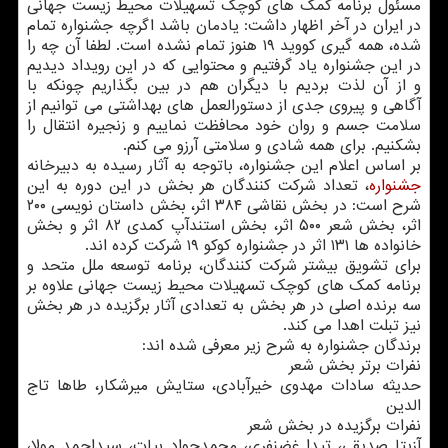
مسئول برنامه کمک های کوچک تسهیلات محیط زیست جهانی
در ایران در آخر اظهار داشت: یادمان باشد اگرچه جشنواره تمام
شده، همه گیری کووید ۱۹ هنوز تمام نشده است. لطفا آن چه را
در این جشنواره یاد گرفتیم و محتوایی که در این رویداد دیدیم
و از آن لذت بردیم با دیگران هم در بین بگذاریم چونکه با
آگاهی و پیروی جدی از دستورالعمل های بهداشتی می توانیم از
سلامت جسم و روان خود محافظت نماییم و زنجیره انتقال را
بشکنیم. برای همه شادی و سلامتی آرزو می کنم.
بر اساس اعلام این جشنواره، باتوجه به آثار رسیده به دبیرخانه
جشنواره
، تعداد شرکت کنندگان هر بخش در این دوره به این
شرح است: در بخش نقاشی ۳۸۴ اثر، بخش داستان نویسی ۲۰۰
اثر، بخش شعر ۵۰۰ اثر، بخش استندآپ کمدی ۸۲ اثر و بخش
خانواده ها ۱۳۱ اثر در جشنواره کوکو ۱۹ شرکت کرده اند.
برای تشویق بیشتر شرکت کنندگان، برنامه توسعه ملل متحد و
برنامه کمک های کوچک تسهیلات محیط زیست جهانی علاوه بر
سه برنده اصلی در هر بخش به تعدادی آثار برگزیده در هر بخش
نیز تبلت اهدا می کند.
برندگان جشنواره به شرح زیر معرفی شده اند:
نفرات برتر بخش شعر
حدیثه سادات مهدوی خیرآبادی، ستایش میرشکار، طاها تاج
الدین
نفرات برگزیده در بخش شعر
آزیتا صدیقی، تیدا غضنفری، محمدجواد بیات، سیداحمد مولا،