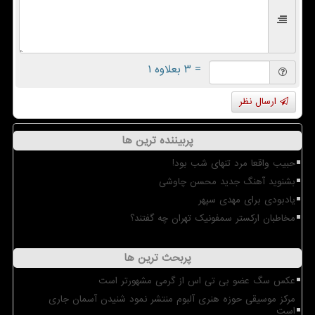
= ۳ بعلاوه ۱
ارسال نظر
پربیننده ترین ها
حبیب واقعا مرد تنهای شب بود!
بشنوید آهنگ جدید محسن چاوشی
یادبودی برای مهدی سپهر
مخاطبان ارکستر سمفونیک تهران چه گفتند؟
پربحث ترین ها
عکس سگ عضو بی تی اس از گرمی مشهورتر است
مرکز موسیقی حوزه هنری آلبوم منتشر نمود شنیدن آسمان جاری
است