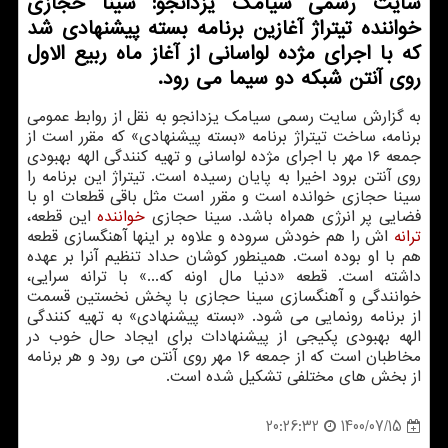
سایت رسمی سیامک یزدانجو: سینا حجازی
خواننده تیتراژ آغازین برنامه بسته پیشنهادی شد
که با اجرای مژده لواسانی از آغاز ماه ربیع الاول
روی آنتن شبکه دو سیما می رود.
به گزارش سایت رسمی سیامک یزدانجو به نقل از روابط عمومی
برنامه، ساخت تیتراژ برنامه «بسته پیشنهادی» که مقرر است از
جمعه ۱۶ مهر با اجرای مژده لواسانی و تهیه کنندگی الهه بهبودی
روی آنتن برود اخیرا به پایان رسیده است. تیتراژ این برنامه را
سینا حجازی خوانده است و مقرر است مثل باقی قطعات او با
فضایی پر انرژی همراه باشد. سینا حجازی
خواننده
این قطعه،
ترانه
اش را هم خودش سروده و علاوه بر اینها آهنگسازی قطعه
هم با او بوده است. همینطور کوشان حداد تنظیم آنرا بر عهده
داشته است. قطعه «دنیا مال اونه که...» با ترانه سرایی،
خوانندگی و آهنگسازی سینا حجازی با پخش نخستین قسمت
از برنامه رونمایی می شود. «بسته پیشنهادی» به تهیه کنندگی
الهه بهبودی پکیجی از پیشنهادات برای ایجاد حال خوب در
مخاطبان است که از جمعه ۱۶ مهر روی آنتن می رود و هر برنامه
از بخش های مختلفی تشکیل شده است.
1400/07/15
20:26:32