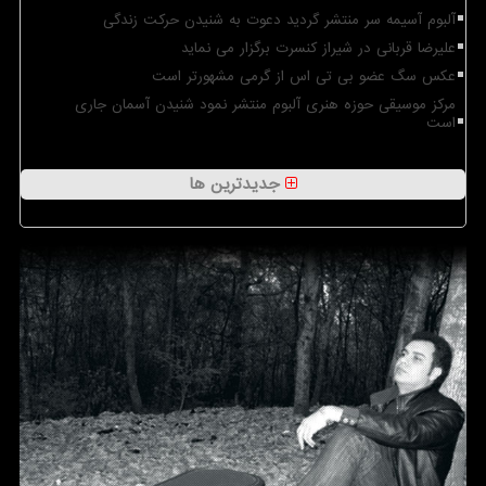
آلبوم آسیمه سر منتشر گردید دعوت به شنیدن حرکت زندگی
علیرضا قربانی در شیراز کنسرت برگزار می نماید
عکس سگ عضو بی تی اس از گرمی مشهورتر است
مرکز موسیقی حوزه هنری آلبوم منتشر نمود شنیدن آسمان جاری
است
جدیدترین ها