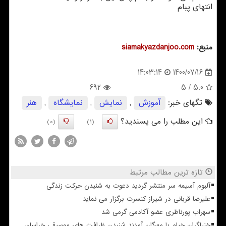
انتهای پبام
منبع:
siamakyazdanjoo.com
1400/07/16
14:03:14
692
/ 5
5.0
تگهای خبر:
آموزش
,
نمایش
,
نمایشگاه
,
هنر
این مطلب را می پسندید؟
(0)
(1)
تازه ترین مطالب مرتبط
آلبوم آسیمه سر منتشر گردید دعوت به شنیدن حرکت زندگی
علیرضا قربانی در شیراز کنسرت برگزار می نماید
سهراب پورناظری عضو آکادمی گرمی شد
خنیاگران خیام با مهرگان آمدند شنیدن ظرافت های موسیقی خراسان