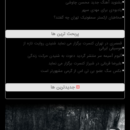
بشنوید آهنگ جدید محسن چاوشی
یادبودی برای مهدی سپهر
مخاطبان ارکستر سمفونیک تهران چه گفتند؟
پربحث ترین ها
قمصری در تهران کنسرت برگزار می نماید شنیدن روایت تازه از
موسیقی ایرانی
آلبوم آسیمه سر منتشر گردید دعوت به شنیدن حرکت زندگی
علیرضا قربانی در شیراز کنسرت برگزار می نماید
عکس سگ عضو بی تی اس از گرمی مشهورتر است
جدیدترین ها