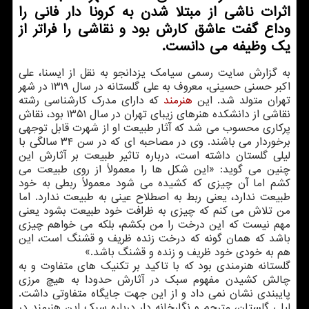
اثرات ناشی از مبتلا شدن به کرونا دار فانی را
وداع گفت عاشق کارش بود و نقاشی را فراتر از
یک وظیفه می دانست.
به گزارش سایت رسمی سیامک یزدانجو به نقل از ایسنا، علی
اکبر حسنی حسینی، معروف به علی گلستانه در سال ۱۳۱۹ در شهر
تهران متولد شد. این
هنرمند
که دارای مدرک کارشناسی رشته
نقاشی از دانشکده هنرهای زیبای تهران در سال ۱۳۵۱ بود، نقاش
پرکاری محسوب می شد که آثار طبیعت او از شهرت قابل توجهی
برخوردار می باشند. وی در مصاحبه ای که در سن ۳۴ سالگی با
لیلی گلستان داشته است، درباره تاثیر طبیعت بر آثارش این
چنین می گوید: «این شکل ها را معمولاً از روی طبیعت می
کشم اما آن چیزی که کشیده می شود معمولاً ربطی به خود
طبیعت ندارد، یعنی ربط به اصطلاح عینی به طبیعت ندارد. اما
من تلاش می کنم که چیزی به ظرافت خود طبیعت بشود یعنی
مهم نیست که این درخت را من بکشم، بلکه می خواهم چیزی
باشد که همان گونه که درخت زنده ظریف و قشنگ است، این
هم به خودی خود ظریف و زنده و قشنگ باشد.»
گلستانه هنرمندی بود که با تاکید بر تکنیک های متفاوت و به
چالش کشیدن مفهوم سبک در آثارش حدودا به هیچ مرزی
پایبندی نشان نمی داد و از این جهت جایگاه متفاوتی داشت.
لیلی گلستان، مترجم و نگارخانه دار درباره سبک این هنرمند در