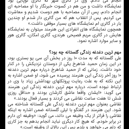
انجام می دادم. وی در گالری شهر که گالری نوپایی بود
نمایشگاه داشت و من هم در کسوت خبرنگار با او مصاحبه ای
انجام دادم. پس از آن مصاحبه با هم دوست شدیم و معاشرت
می کردیم. پس از انقلاب هم که من گالری دار شدم او چندین
بار در گالری ام نمایشگاه های بسیار موفقی داشت.»
همچون نمایشگاه های انفرادی این هنرمند میتوان به نمایشگاه
هایش در گالری مریم فصیحی هرندی، گالری امکان، گالری هور
و سایر موارد اشاره نمود.
مهم ترین دغدغه زندگی گلستانه چه بود؟
علی گلستانه که به مدت ۱۰ روز در بخش آی سی یو بستری بود،
در این زمان حمید شاهرخ یکی از دوستان نزدیکش را در کنار
خود داشت. زمانی که از حمید شاهرخ درباره مهم ترین دغدغه
۱۰ روز آخر زندگی این هنرمند پرسیده می شود، او ضمن اشاره به
این نکته که به علت رعایت پروتکلهای بهداشتی زیاد با وی در
ارتباط نبوده است، درباره مهم ترین دغدغه زندگی این هنرمند
می گوید: «ایشان واقعا عاشق کارشان بودند و حداقل روزی
شش تا هفت ساعت نقاشی می کردند و بسیار فعال بودند.»
نقاشی بعنوان مهم ترین دغدغه زندگی علی گلستانه شناخته می
شود. این هنرمند در گفتگو با لیلی گلستانه ضمن اشاره به اینکه
نقاشی را فراتر از یک وظیفه می داند، می گوید: «وظیفه ای دارم
در برابر خودم. که هیچ کار دیگری نباید انجام بدهم به جز کاری
که دلم می خواهد و بلدم پس این بالاتر از وظیفه است.»