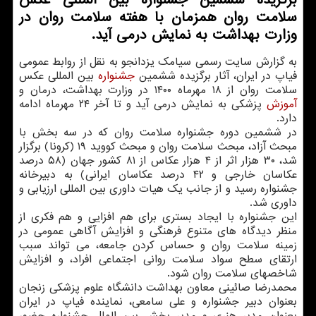
سلامت روان همزمان با هفته سلامت روان در
وزارت بهداشت به نمایش درمی آید.
به گزارش سایت رسمی سیامک یزدانجو به نقل از روابط عمومی
فیاپ در ایران، آثار برگزیده ششمین
جشنواره
بین المللی عکس
سلامت روان از ۱۸ مهرماه ۱۴۰۰ در وزارت بهداشت، درمان و
آموزش
پزشکی به نمایش درمی آید و تا آخر ۲۴ مهرماه ادامه
دارد.
در ششمین دوره جشنواره سلامت روان که در سه بخش با
مبحث آزاد، مبحث سلامت روان و مبحث کووید ۱۹ (کرونا) برگزار
شد، ۳۰ هزار اثر از ۴ هزار عکاس از ۸۱ کشور جهان (۵۸ درصد
عکاسان خارجی و ۴۲ درصد عکاسان ایرانی) به دبیرخانه
جشنواره رسید و از جانب یک هیات داوری بین المللی ارزیابی و
داوری شد.
این جشنواره با ایجاد بستری برای هم افزایی و هم فکری از
منظر دیدگاه های متنوع فرهنگی و افزایش آگاهی عمومی در
زمینه سلامت روان و حساس کردن جامعه، می تواند سبب
ارتقای سطح سواد سلامت روانی اجتماعی افراد، و افزایش
شاخصهای سلامت روان شود.
محمدرضا صائینی معاون بهداشت دانشگاه علوم پزشکی زنجان
بعنوان دبیر جشنواره و علی سامعی، نماینده فیاپ در ایران
بعنوان مدیر هنری و مدیر بخش بین الملل جشنواره حضور