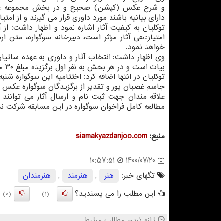
و شرح عکس (کپشن) صحیح و در بخش مجموعه 
دارای بیانیه باشند مورد داوری قرار می گیرند و از امتی
توکلیان به کیفیت آثار اشاره نمود و اظهار داشت: 
امتیازدهی آثار مؤثر است، دبیرخانه سوگواره، متن 
خواهد نمود.
وی اظهار داشت: انتخاب آثار و داوری به عهده ساتیا
بیات است و در هر بخش به نفر اول برگزیده مبلغ ۳۰ میلیون ریال، نفر دوم ۲۰ میلیون ریال و نفر سوم ۱۰ میلیون ریال تعلق می گیرد.
جاسم غصبان پور و تقدیر از برگزیدگان سوگواره عکس آئینی «اربعین ۴۰۰
مطالعه کامل فراخوان سوگواره در این مسابقه شرکت نم
منبع:
siamakyazdanjoo.com
1400/07/20
10:57:51
تگهای خبر:
هنر
,
هنرمند
,
هنرمندان
این مطلب را می پسندید؟
(0)
(1)
تازه ترین مطالب مرتبط