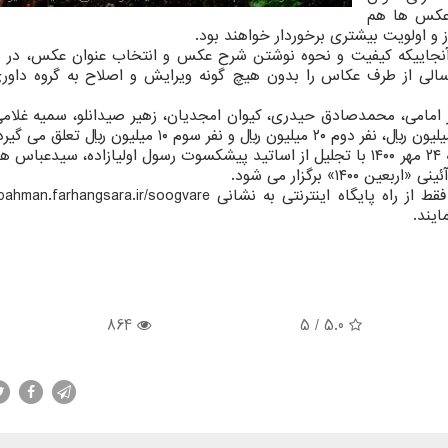
عکس ها هم
از و اولویت بیشتری برخوردار خواهند بود.
از آنجاییکه کیفیت و نحوه نوشتن شرح عکس و انتخاب عنوان عکس، در د
ارسالی از طرف عکاس را بدون هیچ گونه ویرایش و اصلاح به گروه داور
ر امامی، محمدصادق حیدری، کیوان امجدیان، زهیر صیدانلو، سمیه غلامی
توکلیان در انتها اضافه کرد: اختتامیه این سوگواره شنبه ۲۴ مهر ۱۴۰۰ با تجلیل از اساتید پیشکسوت رسول اولیازاده، س
۱» برگزار می شود.
ایند.
864
/ 5
5.0