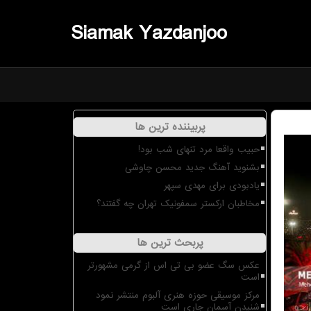
Siamak Yazdanjoo
پربیننده ترین ها
حبیب واقعا مرد تنهای شب بود!
بشنوید آهنگ جدید محسن چاوشی
یادبودی برای مهدی سپهر
مخاطبان ارکستر سمفونیک تهران چه گفتند؟
پربحث ترین ها
عکس سگ عضو بی تی اس از گرمی مشهورتر
است
مرکز موسیقی حوزه هنری آلبوم منتشر نمود
شنیدن آسمان جاری است