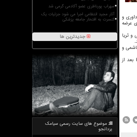
سهراب پورناظری عضو آکادمی گرمی شد
آثار مجید انتظامی اجرا می شود جزئیات یک
اوری و
کنسرت به افتخار جامعه پزشکی
ی عرضه
 و ثریا
جدیدترین ها
یدعباس هاشمی و
علاقه مندان جهت ثبت نام و ارسال آثار می توانند فقط از راه پایگاه اینترنتی به نشانی bahman.farhangsara.ir/soogvare بعد از
موضوع های سایت رسمی سیامك
یزدانجو