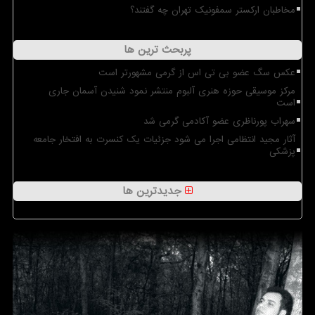
مخاطبان ارکستر سمفونیک تهران چه گفتند؟
پربحث ترین ها
عکس سگ عضو بی تی اس از گرمی مشهورتر است
مرکز موسیقی حوزه هنری آلبوم منتشر نمود شنیدن آسمان جاری
است
سهراب پورناظری عضو آکادمی گرمی شد
آثار مجید انتظامی اجرا می شود جزئیات یک کنسرت به افتخار جامعه
پزشکی
جدیدترین ها