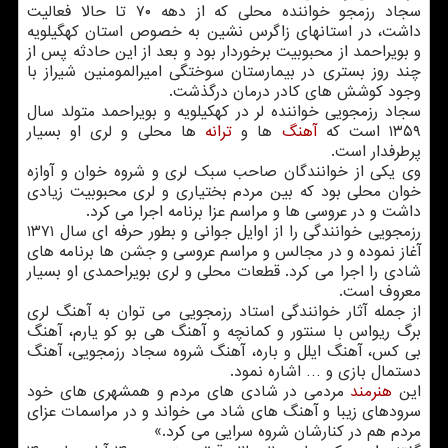
سجاد رزمجو خواننده محلی که از دهه ۷۰ تا حالا فعالیت
داشت، در استانهای زاگرس نشین به خصوص استان کهگیلویه
و بویراحمد از محبوبیت برخوردار بود و بعد از این حادثه پس از
چند روز بستری در بیمارستان سوختگی امیرالمومنین شیراز با
وجود کوشش های کادر درمان درگذشت.
سجاد رزمجویی خواننده لر در کهکیلویه و بویراحمد متولد سال
۱۳۵۹ است که
آهنگ
ها و
ترانه
ها محلی و لری او بسیار
پرطرفدار است.
وی یکی از خوانندگان صاحب سبک لری و شروه خوان و آوازه
خوان محلی بود که بین مردم بختیاری و لری محبوبیت زیادی
داشت و در عروسی ها و مراسم عزا برنامه اجرا می کرد.
رزمجویی خوانندگی را از اوایل جوانی و بطور حرفه ای سال ۱۳۷۱
آغاز نموده و در مجالس و مراسم عروسی و جشن ها برنامه های
شادی را اجرا می کرد. قطعات محلی و لری بویراحمدی او بسیار
معروف است.
از جمله آثار خوانندگی استاد رزمجویی می توان به آهنگ لری
برگ ریواس با سنتور و کمانچه و آهنگ هی بو کو یارم، آهنگ
بی کس، آهنگ ایلل و باره، آهنگ شروه سجاد رزمجویی، آهنگ
دستمال بازی و … اشاره نمود.
این
هنرمند
مردمی در شادی های مردم و همشهری های خود
سرودهای زیبا و آهنگ های شاد می خواند و در مراسمات عزای
مردم هم در کنارشان شروه سرایی می کرد.»