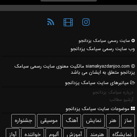
سایت رسمی سیامك یزدانجو
وب سایت رسمی سیامک یزدانجو
siamakyazdanjoo.com مالکیت معنوی سایت رسمی سیامک
یزدانجو متعلق به ایشان می باشد
میانبرهای سایت سیامک یزدانجو
درباره سیامک یزدانجو
آرشیو مطالب
موضوعات سایت سیامک یزدانجو
ساز
هنر
نمایش
آهنگ
موسیقی
جشنواره
نمایشگاه
هنرمند
آموزش
آلبوم
خواننده
آواز