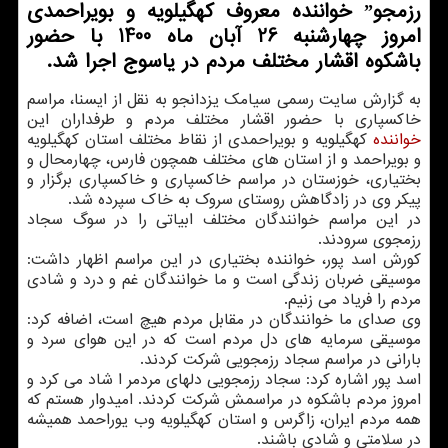
رزمجوˮ خواننده معروف کهگیلویه و بویراحمدی
امروز چهارشنبه 26 آبان ماه 1400 با حضور
باشکوه اقشار مختلف مردم در یاسوج اجرا شد.
به گزارش سایت رسمی سیامک یزدانجو به نقل از ایسنا، مراسم
خاکسپاری با حضور اقشار مختلف مردم و طرفداران این
خواننده
کهگیلویه و بویراحمدی از نقاط مختلف استان کهگیلویه
و بویراحمد و از استان های مختلف همچون فارس، چهارمحال و
بختیاری، خوزستان در مراسم خاکسپاری و خاکسپاری برگزار و
پیکر وی در زادگاهش روستای سروک به خاک سپرده شد.
در این مراسم خوانندگان مختلف ابیاتی را در سوگ سجاد
رزمجوی سرودند.
کورش اسد پور، خواننده بختیاری در این مراسم اظهار داشت:
موسیقی ضربان زندگی است و ما خوانندگان غم و درد و شادی
مردم را فریاد می زنیم.
وی صدای ما خوانندگان در مقابل مردم هیچ است، اضافه کرد:
موسیقی سرمایه های دل مردم است که در این هوای سرد و
بارانی در مراسم سجاد رزمجویی شرکت کردند.
اسد پور اشاره کرد: سجاد رزمجویی دلهای مردمر ا شاد می کرد و
امروز مردم باشکوه در مراسمش شرکت کردند. امیدوار هستم که
همه مردم ایران، زاگرس و استان کهگیلویه وب یوراحمد همیشه
در سلامتی و شادی باشند.