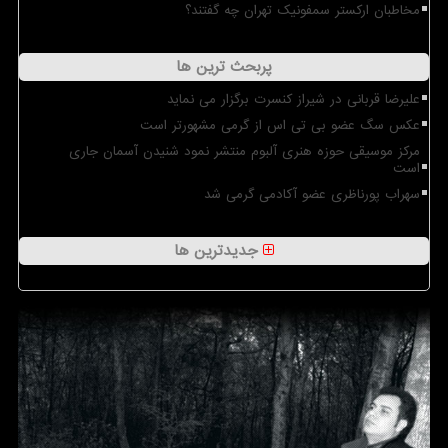
مخاطبان ارکستر سمفونیک تهران چه گفتند؟
پربحث ترین ها
علیرضا قربانی در شیراز کنسرت برگزار می نماید
عکس سگ عضو بی تی اس از گرمی مشهورتر است
مرکز موسیقی حوزه هنری آلبوم منتشر نمود شنیدن آسمان جاری
است
سهراب پورناظری عضو آکادمی گرمی شد
جدیدترین ها