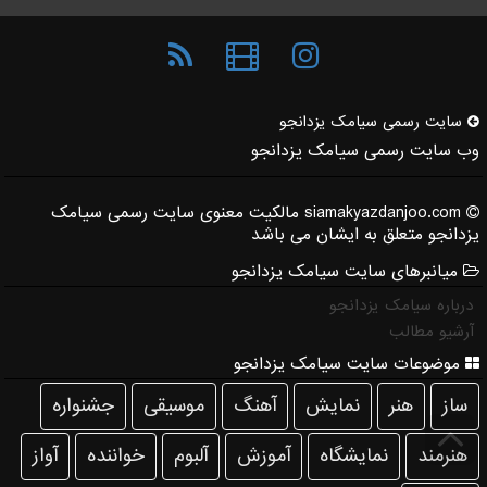
سایت رسمی سیامك یزدانجو
وب سایت رسمی سیامک یزدانجو
siamakyazdanjoo.com مالکیت معنوی سایت رسمی سیامک
یزدانجو متعلق به ایشان می باشد
میانبرهای سایت سیامک یزدانجو
درباره سیامک یزدانجو
آرشیو مطالب
موضوعات سایت سیامک یزدانجو
ساز
هنر
نمایش
آهنگ
موسیقی
جشنواره
هنرمند
نمایشگاه
آموزش
آلبوم
خواننده
آواز