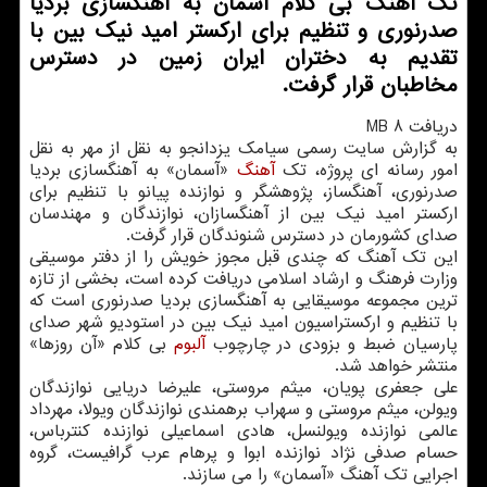
تک آهنگ بی کلام آسمان به آهنگسازی بردیا
صدرنوری و تنظیم برای ارکستر امید نیک بین با
تقدیم به دختران ایران زمین در دسترس
مخاطبان قرار گرفت.
دریافت 8 MB
به گزارش سایت رسمی سیامک یزدانجو به نقل از مهر به نقل
امور رسانه ای پروژه، تک
آهنگ
«آسمان» به آهنگسازی بردیا
صدرنوری، آهنگساز، پژوهشگر و نوازنده پیانو با تنظیم برای
ارکستر امید نیک بین از آهنگسازان، نوازندگان و مهندسان
صدای کشورمان در دسترس شنوندگان قرار گرفت.
این تک آهنگ که چندی قبل مجوز خویش را از دفتر موسیقی
وزارت فرهنگ و ارشاد اسلامی دریافت کرده است، بخشی از تازه
ترین مجموعه موسیقایی به آهنگسازی بردیا صدرنوری است که
با تنظیم و ارکستراسیون امید نیک بین در استودیو شهر صدای
پارسیان ضبط و بزودی در چارچوب
آلبوم
بی کلام «آن روزها»
منتشر خواهد شد.
علی جعفری پویان، میثم مروستی، علیرضا دریایی نوازندگان
ویولن، میثم مروستی و سهراب برهمندی نوازندگان ویولا، مهرداد
عالمی نوازنده ویولنسل، هادی اسماعیلی نوازنده کنترباس،
حسام صدفی نژاد نوازنده ابوا و پرهام عرب گرافیست، گروه
اجرایی تک آهنگ «آسمان» را می سازند.