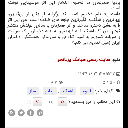
بردیا صدرنوری در توضیح انتشار این اثر موسیقایی نوشته
است:
«آسمان» نام دخترم است که برگرفته از یکی از بزرگترین،
زیباترین و شگفت انگیزترین جلوه های خلقت است. من این اثر
را به عشق دخترم ساخته و آنرا همزمان با سالروز تولدش منتشر
کردم. این تک آهنگ را به فرزندم و به همه دختران پاک سرشت
و سربلند کشورم به امید شادابی و سرزندگی همیشگی دختران
ایران زمین تقدیم می کنم.»
منبع:
سایت رسمی سیامك یزدانجو
1400/11/27
19:49:06
817
/ 5
5.0
تگهای خبر:
آلبوم
,
آهنگ
,
پیانو
,
ساز
این مطلب را می پسندید؟
(0)
(1)