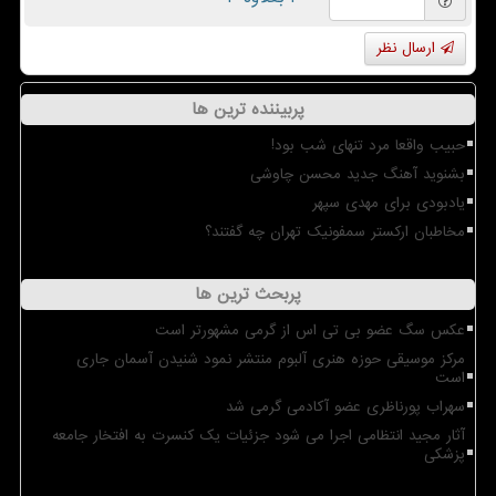
ارسال نظر
پربیننده ترین ها
حبیب واقعا مرد تنهای شب بود!
بشنوید آهنگ جدید محسن چاوشی
یادبودی برای مهدی سپهر
مخاطبان ارکستر سمفونیک تهران چه گفتند؟
پربحث ترین ها
عکس سگ عضو بی تی اس از گرمی مشهورتر است
مرکز موسیقی حوزه هنری آلبوم منتشر نمود شنیدن آسمان جاری
است
سهراب پورناظری عضو آکادمی گرمی شد
آثار مجید انتظامی اجرا می شود جزئیات یک کنسرت به افتخار جامعه
پزشکی