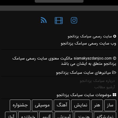
سایت رسمی سیامك یزدانجو
وب سایت رسمی سیامک یزدانجو
siamakyazdanjoo.com مالکیت معنوی سایت رسمی سیامک
یزدانجو متعلق به ایشان می باشد
میانبرهای سایت سیامک یزدانجو
درباره سیامک یزدانجو
آرشیو مطالب
موضوعات سایت سیامک یزدانجو
ساز
هنر
نمایش
آهنگ
موسیقی
جشنواره
نمایشگاه
هنرمند
آموزش
آلبوم
خواننده
آواز