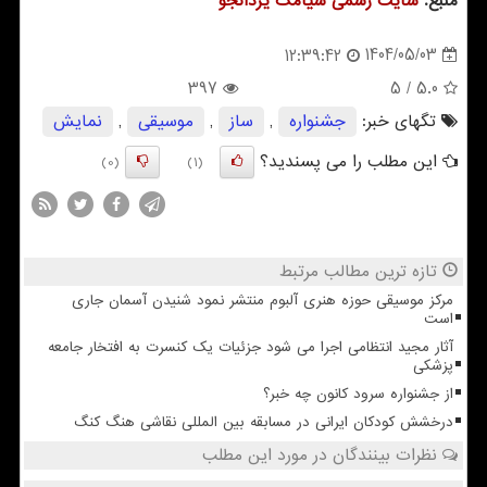
منبع:
سایت رسمی سیامك یزدانجو
1404/05/03
12:39:42
397
/ 5
5.0
تگهای خبر:
جشنواره
,
ساز
,
موسیقی
,
نمایش
این مطلب را می پسندید؟
(0)
(1)
تازه ترین مطالب مرتبط
مرکز موسیقی حوزه هنری آلبوم منتشر نمود شنیدن آسمان جاری
است
آثار مجید انتظامی اجرا می شود جزئیات یک کنسرت به افتخار جامعه
پزشکی
از جشنواره سرود کانون چه خبر؟
درخشش کودکان ایرانی در مسابقه بین المللی نقاشی هنگ کنگ
نظرات بینندگان در مورد این مطلب