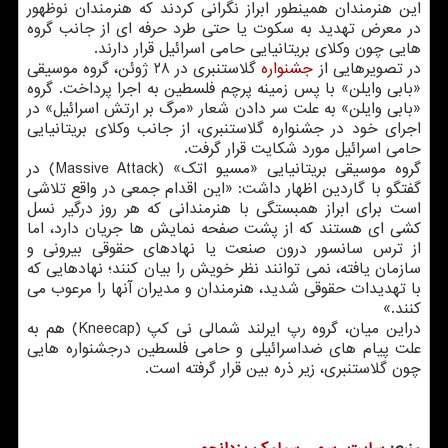
این هنرمندان همینطور ابراز نگرانی کردند که هنرمندان نوظهور
در معرض تهدید به سکوت یا حتی طرد حرفه ای از جانب گروه
هایی چون وکلای بریتانیایی حامی اسرائیل قرار دارند.
در تصویرهایی از
جشنواره
گلاستنبری در ۲۸ ژوئن، گروه موسیقی
«بابی وایلن» با پس زمینه پرچم فلسطین به اجرا پرداخت. گروه
«بابی وایلن» به علت سر دادن شعار «مرگ بر ارتش اسرائیل» در
اجرای خود در جشنواره گلاستنبری، از جانب وکلای بریتانیایی
حامی اسرائیل مورد شکایت قرار گرفت.
گروه موسیقی بریتانیایی «مسیو اتک» (Massive Attack) در
گفتگو با گاردین اظهار داشت: «این اقدام جمعی در واقع تلاشی
است برای ابراز همبستگی با هنرمندانی که هر روز درگیر نسل
کشی ای هستند که از پشت صفحه نمایش ها جریان دارد، اما
از ترس سانسور درون صنعت یا نهادهای حقوقی بیرونی و
سازمان یافته، نمی توانند نظر خویش را بیان کنند؛ نهادهایی که
با تهدیدات حقوقی شدید، هنرمندان و مدیران آنها را مرعوب می
کنند.»
دراین میان، گروه رپ ایرلند شمالی نی کپ (Kneecap) هم به
علت پیام های ضداسرائیلی و حامی فلسطین درجشنواره هایی
چون گلاستنبری، زیر ذره بین قرار گرفته است.