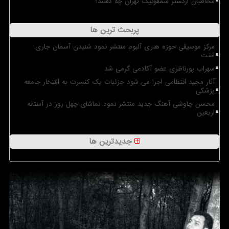
مخاطبان ارکستر سمفونیک تهران چه گفتند؟
پربحث ترین ها
مرکز موسیقی حوزه هنری آلبوم منتشر نمود شنیدن آسمان جاری
است
سهراب پورناظری عضو آکادمی گرمی شد
آثار مجید انتظامی اجرا می شود جزئیات یک کنسرت به افتخار جامعه
پزشکی
محسن چاوشی آهنگ جدید منتشر نمود تماشای چهل روز در آستانه
اربعین
جدیدترین ها