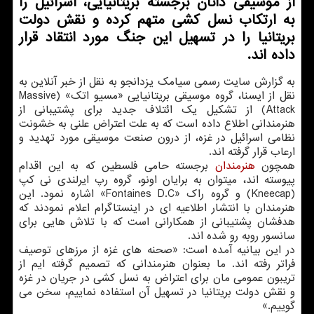
از موسیقی دانان برجسته بریتانیایی، اسرائیل را
به ارتکاب نسل کشی متهم کرده و نقش دولت
بریتانیا را در تسهیل این جنگ مورد انتقاد قرار
داده اند.
به گزارش سایت رسمی سیامک یزدانجو به نقل از خبر آنلاین به
نقل از ایسنا، گروه موسیقی بریتانیایی «مسیو اتک» (Massive
Attack) از تشکیل یک ائتلاف جدید برای پشتیبانی از
هنرمندانی اطلاع داده است که به علت اعتراض علنی به خشونت
نظامی اسرائیل در غزه، از درون صنعت موسیقی مورد تهدید و
ارعاب قرار گرفته اند.
همچون
هنرمندان
برجسته حامی فلسطین که به این اقدام
پیوسته اند، میتوان به برایان اونو، گروه رپ ایرلندی نی کپ
(Kneecap) و گروه راک «Fontaines D.C» اشاره نمود. این
هنرمندان با انتشار اطلاعیه ای در اینستاگرام اعلام نمودند که
هدفشان پشتیبانی از همکارانی است که با تلاش هایی برای
سانسور روبه رو شده اند.
در این بیانیه آمده است: «صحنه های غزه از مرزهای توصیف
فراتر رفته اند. ما بعنوان هنرمندانی که تصمیم گرفته ایم از
تریبون عمومی مان برای اعتراض به نسل کشی در جریان در غزه
و نقش دولت بریتانیا در تسهیل آن استفاده نماییم، سخن می
گوییم.»