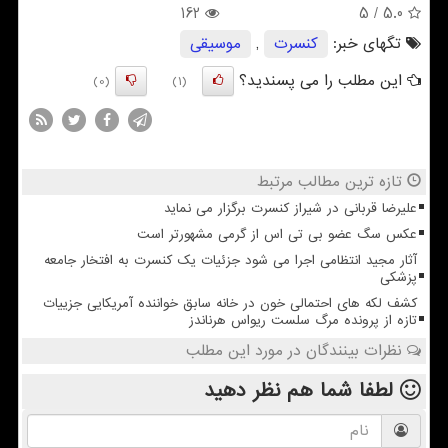
162
/ 5
5.0
تگهای خبر:
كنسرت
,
موسیقی
این مطلب را می پسندید؟
(0)
(1)
تازه ترین مطالب مرتبط
علیرضا قربانی در شیراز کنسرت برگزار می نماید
عکس سگ عضو بی تی اس از گرمی مشهورتر است
آثار مجید انتظامی اجرا می شود جزئیات یک کنسرت به افتخار جامعه
پزشکی
کشف لکه های احتمالی خون در خانه سابق خواننده آمریکایی جزییات
تازه از پرونده مرگ سلست ریواس هرناندز
نظرات بینندگان در مورد این مطلب
لطفا شما هم
نظر دهید