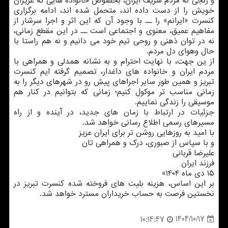
و رنجی که مردم شریف ایران، بخصوص خانواده هایی که عزیزان
خویش را از دست داده اند، متحمل شده اند، ادامه برگزاری
کنسرت «ایرانم» را ــ با وجود آن که این اثر و اجرا سرشار از
مفاهیم عمیق، معنوی و اجتماعی است ــ در این مقطع زمانی،
نه در توان ذهنی و روحی تیم خود می دانیم و نه هم راستا با
حال وهوای دل مردم.
از ین جهت، با نهایت احترام و به نشانه همدلی و همراهی با
مردم ایران و خانواده های داغدار، تصمیم گرفته ایم کنسرت
تبریز و همین طور سایر اجراهای پیشِ رو در شهرهای دیگر را به
زمانی مناسب تر موکول کنیم؛ زمانی که بتوانیم در کنار هم
موسیقی را زندگی نماییم.
جزئیات در ارتباط با زمان های جدید، در آینده و از راه
مسیرهای رسمی اطلاع رسانی خواهد شد.
با امید به روزهایی روشن تر برای ایران عزیز
و با سپاس از صبوری، درک و همراهی تان
علیرضا قربانی
فرزند ایران
۱۵ دی ماه ۱۴۰۴»
بر این اساس، هزینه بلیت های فروخته شده کنسرت تبریز در
نخستین فرصت به حساب خریداران مسترد خواهد شد.
1404/10/17
10:14:47