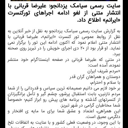
سایت رسمی سیامک یزدانجو: علیرضا قربانی با
انتشار متنی از لغو ادامه اجراهای تورکنسرت
«ایرانم» اطلاع داد.
به گزارش سایت رسمی سیامک یزدانجو به نقل از خبر آنلاین به
نقل از روابط عمومی تور کنسرت «ایرانم»، علیرضا قربانی با
انتشار متنی اعلام نمود که اکنون ادامه این تور را برگزار نمی
نماید. او قرار بود از ۲۰ دی اجرای خویش را در تبریز روی صحنه
ببرد.
در متنی که علیرضا قربانی در صفحه اینستاگرام خود منتشر
نموده، آمده است:
«مردم شریف ایران
دوستان و همراهان گران قدر
با سلام و احترام،
بر خود لازم می دانیم صمیمانه ترین سپاس و قدردانی را از شما
مردم نازنین، بابت استقبال پرشور، چشم گیر و تأمل برانگیزتان
از کنسرتهای گذشته و برنامه های پیش رو ابراز کنیم؛ خصوصاً
شما مخاطبان گرامی در شهر تبریز.
این همراهی، اعتماد و عشق شما برای ما مایه ی افتخار و
دلگرمی عمیق است.
با این وجود، در وضعیت فعلی کشور و با عنایت به اتفاقات تلخ