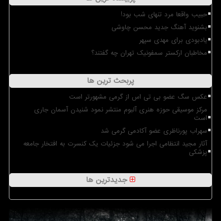
حبیب واقعا مرد تنهای شب بود!
بشنوید آهنگ جدید محسن چاوشی
یادبودی برای مهدی سپهر
مخاطبان ارکستر سمفونیک تهران چه گفتند؟
پربحث ترین ها
عکس سگ عضو بی تی اس از گرمی مشهورتر است
مرکز موسیقی حوزه هنری آلبوم منتشر نمود شنیدن آسمان جاری
است
سهراب پورناظری عضو آکادمی گرمی شد
آثار مجید انتظامی اجرا می شود جزئیات یک کنسرت به افتخار جامعه
پزشکی
جدیدترین ها