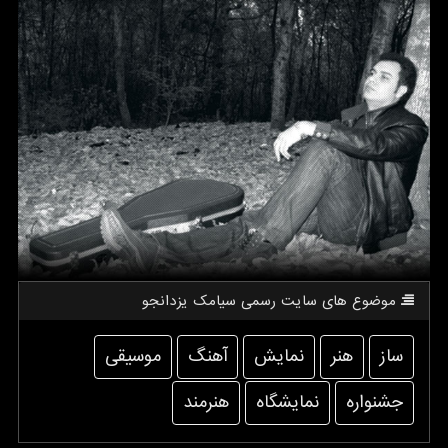
موضوع های سایت رسمی سیامك یزدانجو
ساز
هنر
نمایش
آهنگ
موسیقی
جشنواره
نمایشگاه
هنرمند