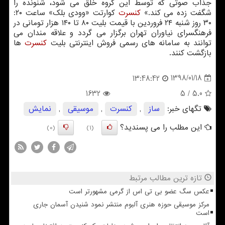
جذاب صوتی كه توسط این گروه خلق می شود، شنونده را
شگفت زده می كند.»
كنسرت
كوارتت «وودی بلك» ساعت ۲۰:
۳۰ روز شنبه ۲۴ فروردین با قیمت بلیت ۸۰ تا ۱۴۰ هزار تومانی در
فرهنگسرای نیاوران تهران برگزار می گردد و علاقه مندان می
توانند به سامانه های رسمی فروش اینترنتی بلیت
كنسرت
ها
بازگشت كنند.
1398/01/18
13:48:42
1632
/ 5
5.0
تگهای خبر:
ساز
,
كنسرت
,
موسیقی
,
نمایش
این مطلب را می پسندید؟
(0)
(1)
تازه ترین مطالب مرتبط
عکس سگ عضو بی تی اس از گرمی مشهورتر است
مرکز موسیقی حوزه هنری آلبوم منتشر نمود شنیدن آسمان جاری
است