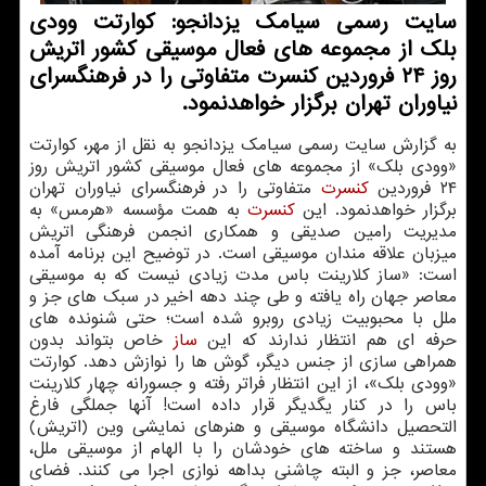
سایت رسمی سیامك یزدانجو: كوارتت وودی
بلك از مجموعه های فعال موسیقی كشور اتریش
روز ۲۴ فروردین كنسرت متفاوتی را در فرهنگسرای
نیاوران تهران برگزار خواهدنمود.
به گزارش سایت رسمی سیامك یزدانجو به نقل از مهر، كوارتت
«وودی بلك» از مجموعه های فعال موسیقی كشور اتریش روز
۲۴ فروردین
كنسرت
متفاوتی را در فرهنگسرای نیاوران تهران
برگزار خواهدنمود. این
كنسرت
به همت مؤسسه «هرمس» به
مدیریت رامین صدیقی و همكاری انجمن فرهنگی اتریش
میزبان علاقه مندان موسیقی است. در توضیح این برنامه آمده
است: «ساز كلارینت باس مدت زیادی نیست كه به موسیقی
معاصر جهان راه یافته و طی چند دهه اخیر در سبك های جز و
ملل با محبوبیت زیادی روبرو شده است؛ حتی شنونده های
حرفه ای هم انتظار ندارند كه این
ساز
خاص بتواند بدون
همراهی سازی از جنس دیگر، گوش ها را نوازش دهد. كوارتت
«وودی بلك»، از این انتظار فراتر رفته و جسورانه چهار كلارینت
باس را در كنار یگدیگر قرار داده است! آنها جملگی فارغ
التحصیل دانشگاه موسیقی و هنرهای نمایشی وین (اتریش)
هستند و ساخته های خودشان را با الهام از موسیقی ملل،
معاصر، جز و البته چاشنی بداهه نوازی اجرا می كنند. فضای